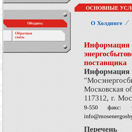
ОСНОВНЫЕ УСЛ
⁄
О Холдинге
Обсудить:
Обратная
связь
Информация 
энергосбыто
поставщика
Информация
"Мосэнергосбы
Московская о
117312, г. Мос
9-550
факс:
info@mosenergosby
Перечень