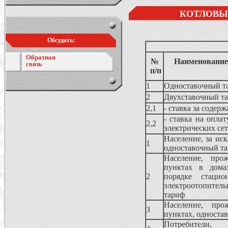
КОТЛОВЫ
Обсудить:
Обратная
№
Наименование 
связь
п/п
1
Одноставочный т
2
Двухставочный т
2,1
- ставка за содер
- ставка на оплат
2,2
электрических се
Население, за ис
1
одноставочный т
Население, про
пунктах в дома
2
порядке стацио
электроотопите
тариф
Население, про
3
пунктах, односта
Потребители,