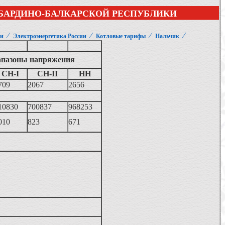
АБАРДИНО-БАЛКАРСКОЙ РЕСПУБЛИКИ
⁄
⁄
⁄
⁄
ии
Электроэнергетика России
Котловые тарифы
Нальчик
пазоны напряжения
СН-I
СН-II
НН
709
2067
2656
10830
700837
968253
010
823
671