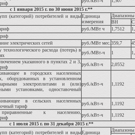
руб./кВт-ч
1,507
ариф
с 1 января 2015 г. по 30 июня 2015 г.**
Диапазоны
упп (категорий) потребителей и виды
Единица
измерения
ВН
С
ариф
руб./МВт ч
1,7512
1
ариф
жание электрических сетей
руб./МВт мес.
359,7
4
у технологического расхода (потерь) в
руб./МВт-ч
1
1
тях
ключением указанного в пунктах 2 и 3,
руб./кВт-ч
2,0552
ариф
живающее в городских населенных
х, оборудованных в установленном
нарными электроплитами и (или)
руб./кВт-ч
1,1192
льными установками, одноставочный
живающее в сельских населенных
руб./кВт-ч
1,1192
вочный тариф
 приравненные к населению,
руб./кВт-ч
1,1192
ариф
с 1 июля 2015 г. по 31 декабря 2015 г.**
Диапазоны
упп (категорий) потребителей и виды
Единица