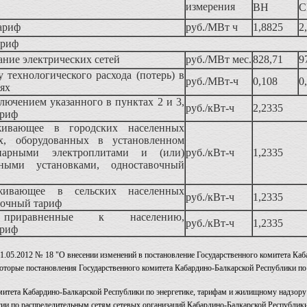
измерения
ВН
С
ариф
руб./МВт ч
1,8825
2
ариф
жание электрических сетей
руб./МВт мес.
828,71
9
у технологического расхода (потерь) в
руб./МВт-ч
0,108
0
тях
ключением указанного в пунктах 2 и 3,
руб./кВт-ч
2,2335
ариф
живающее в городских населенных
х, оборудованных в установленном
нарными электроплитами и (или)
руб./кВт-ч
1,2335
льными установками, одноставочный
живающее в сельских населенных
руб./кВт-ч
1,2335
вочный тариф
 приравненные к населению,
руб./кВт-ч
1,2335
ариф
.05.2012 № 18 "О внесении изменений в постановление Государственного комитета Каба
которые постановления Государственного комитета Кабардино-Балкарской Республики по
митета Кабардино-Балкарской Республики по энергетике, тарифам и жилищному надзор
гии по распределительным сетям сетевых организаций Кабардино-Балкарской Республики