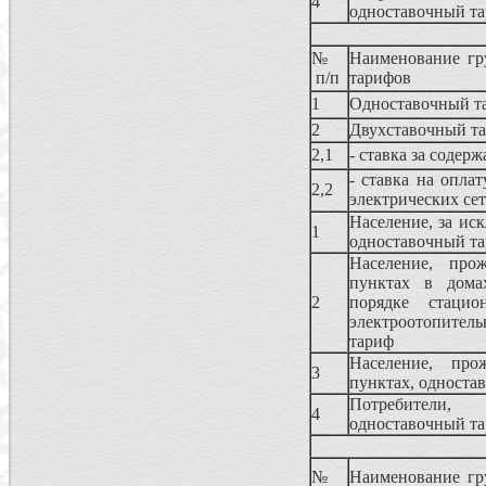
4
одноставочный т
№
Наименование гр
п/п
тарифов
1
Одноставочный т
2
Двухставочный т
2,1
- ставка за содер
- ставка на оплат
2,2
электрических се
Население, за ис
1
одноставочный т
Население, про
пунктах в дома
2
порядке стацио
электроотопите
тариф
Население, про
3
пунктах, односта
Потребители,
4
одноставочный т
№
Наименование гр