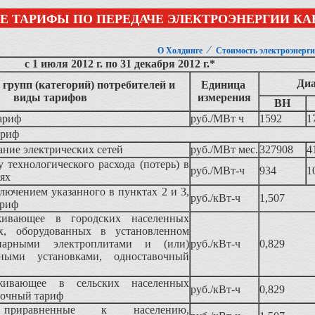
Е ТАРИФЫ ПО ПЕРЕДАЧЕ ЭЛЕКТРОЭНЕРГИИ К
⁄
О Холдинге
Стоимость электроэнерг
с 1 июля 2012 г. по 31 декабря 2012 г.*
Диа
групп (категорий) потребителей и
Единица
виды тарифов
измерения
ВН
ариф
руб./МВт ч
1592
1
ариф
жание электрических сетей
руб./МВт мес.
327908
4
у технологического расхода (потерь) в
руб./МВт-ч
934
1
тях
ключением указанного в пунктах 2 и 3,
руб./кВт-ч
1,507
ариф
живающее в городских населенных
х, оборудованных в установленном
нарными электроплитами и (или)
руб./кВт-ч
0,829
льными установками, одноставочный
живающее в сельских населенных
руб./кВт-ч
0,829
вочный тариф
 приравненные к населению,