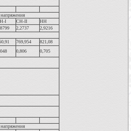
 напряжения
Н-I
СН-II
НН
,8799
2,2737
2,9216
50,91
769,954
821,08
,048
0,806
0,705
 напряжения