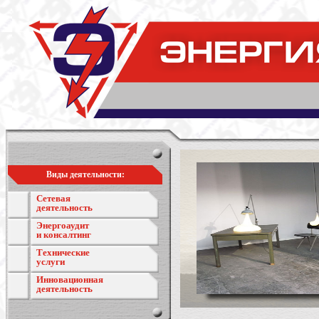
Виды деятельности:
Сетевая
деятельность
Энергоаудит
и консалтинг
Технические
услуги
Инновационная
деятельность