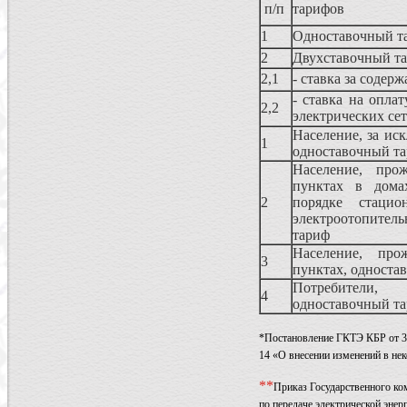
п/п
тарифов
1
Одноставочный т
2
Двухставочный т
2,1
- ставка за содер
- ставка на оплат
2,2
электрических се
Население, за ис
1
одноставочный т
Население, про
пунктах в дома
2
порядке стацио
электроотопите
тариф
Население, про
3
пунктах, односта
Потребители,
4
одноставочный т
*Постановление ГКТЭ КБР от 31
14 «О внесении изменений в не
*
*
Приказ Государственного ко
по передаче электрической энер