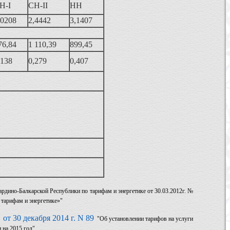
Н-I
СН-II
НН
,0208
2,4442
3,1407
76,84
1 110,39
899,45
,138
0,279
0,407
рдино-Балкарской Республики по тарифам и энергетике от 30.03.2012г. №
 тарифам и энергетике»"
от 30 декабря 2014 г. N 89
у
"Об установлении тарифов на услуги
 на 2015 год"