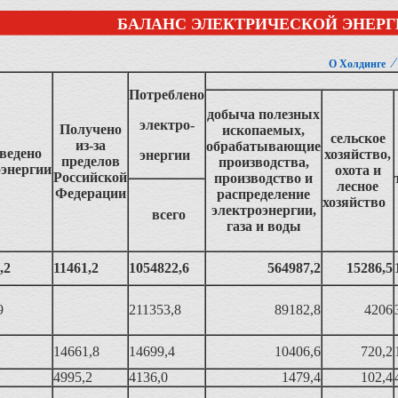
БАЛАНС ЭЛЕКТРИЧЕСКОЙ ЭНЕРГИ
О Холдинге
Потреблено
добыча полезных
электро-
Получено
ископаемых,
сельское
из-за
обрабатывающие
ведено
хозяйство,
энергии
пределов
производства,
оэнергии
охота и
Российской
производство и
лесное
Федерации
распределение
хозяйство
электроэнергии,
всего
газа и воды
,2
11461,2
1054822,6
564987,2
15286,5
9
211353,8
89182,8
4206
14661,8
14699,4
10406,6
720,2
4995,2
4136,0
1479,4
102,4