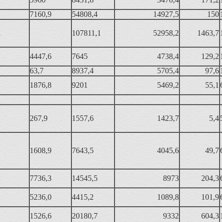
7160,9
54808,4
14927,5
150
1
107811,1
52958,2
1463,7
4447,6
7645
4738,4
129,2
63,7
8937,4
5705,4
97,6
1876,8
9201
5469,2
55,1
267,9
1557,6
1423,7
5,4
1608,9
7643,5
4045,6
49,7
7736,3
14545,5
8973
204,3
5236,0
4415,2
1089,8
101,9
1526,6
20180,7
9332
604,3