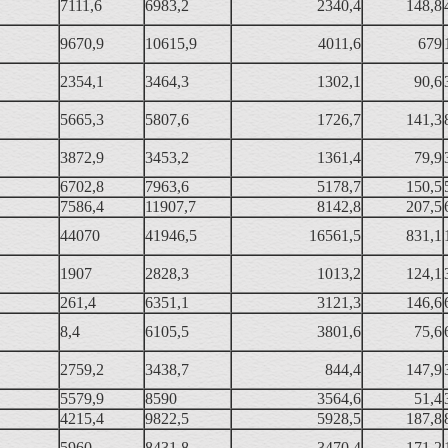
7111,6
6983,2
2340,4
148,8
9670,9
10615,9
4011,6
679
2354,1
3464,3
1302,1
90,6
5665,3
5807,6
1726,7
141,3
3872,9
3453,2
1361,4
79,9
6702,8
7963,6
5178,7
150,5
7586,4
11907,7
8142,8
207,5
44070
41946,5
16561,5
831,1
1907
2828,3
1013,2
124,1
261,4
6351,1
3121,3
146,6
8,4
6105,5
3801,6
75,6
2759,2
3438,7
844,4
147,9
5579,9
8590
3564,6
51,4
4215,4
9822,5
5928,5
187,8
5960
8431,8
3470,4
171,2