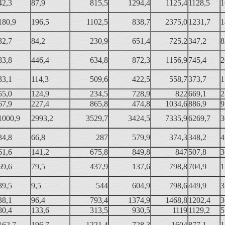
42,3
87,9
815,5
1294,4
1125,4
1128,5
1
180,9
196,5
1102,5
838,7
2375,0
1231,7
1
32,7
84,2
230,9
651,4
725,2
347,2
8
83,8
446,4
634,8
872,3
1156,9
745,4
2
33,1
114,3
509,6
422,5
558,7
373,7
1
55,0
124,9
234,5
728,9
822
669,1
2
67,9
227,4
865,8
474,8
1034,6
886,9
9
1000,9
2993,2
3529,7
3424,5
7335,9
6269,7
3
34,8
66,8
287
579,9
374,3
348,2
4
61,6
141,2
675,8
849,8
847
507,8
3
69,6
79,5
437,9
137,6
798,8
704,9
1
39,5
9,5
544
604,9
798,6
449,9
3
38,1
96,4
793,4
1374,9
1468,8
1202,4
3
80,4
133,6
313,5
930,5
1119
1129,2
5
162,7
196,7
1221,4
728,3
1604
877,1
1