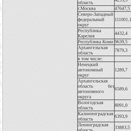
область
г.Москва
47647,5
Северо-Западный
федеральный
111001,
округ
Республика
4432,4
Карелия
Республика Коми
9639,5
Архангельская
7879,3
область
в том числе:
Hенецкий
автономный
1289,7
округ
Архангельская
область без
6589,6
автономного
округа
Вологодская
8091,0
область
Калининградская
6393,9
область
Ленинградская
33883,5
область