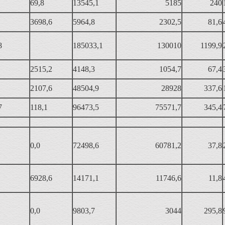
69,8
13545,1
5185
240
3698,6
5964,8
2302,5
81,6
8
185033,1
130010
1199,9
2515,2
4148,3
1054,7
67,4
2107,6
48504,9
28928
337,6
7
118,1
96473,5
75571,7
345,4
0,0
72498,6
60781,2
37,8
6928,6
14171,1
11746,6
11,8
0,0
9803,7
3044
295,8