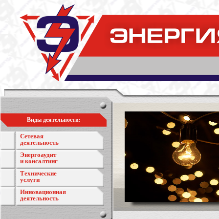
Виды деятельности:
Сетевая
деятельность
Энергоаудит
и консалтинг
Технические
услуги
Инновационная
деятельность