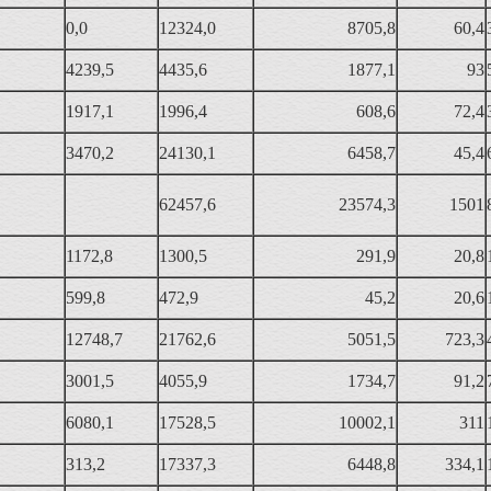
0,0
12324,0
8705,8
60,4
4239,5
4435,6
1877,1
93
1917,1
1996,4
608,6
72,4
3470,2
24130,1
6458,7
45,4
62457,6
23574,3
1501
1172,8
1300,5
291,9
20,8
599,8
472,9
45,2
20,6
12748,7
21762,6
5051,5
723,3
3001,5
4055,9
1734,7
91,2
6080,1
17528,5
10002,1
311
313,2
17337,3
6448,8
334,1