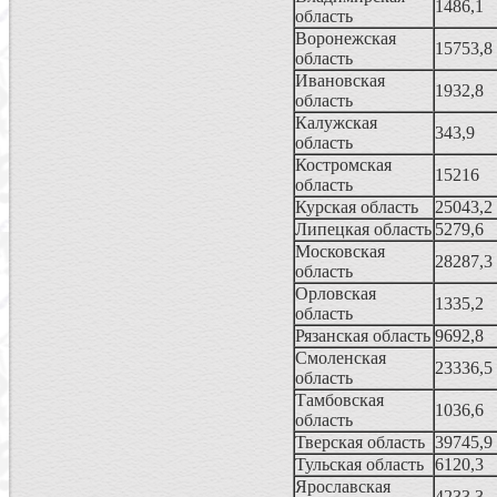
1486,1
область
Воронежская
15753,8
область
Ивановская
1932,8
область
Калужская
343,9
область
Костромская
15216
область
Курская область
25043,2
Липецкая область
5279,6
Московская
28287,3
область
Орловская
1335,2
область
Рязанская область
9692,8
Смоленская
23336,5
область
Тамбовская
1036,6
область
Тверская область
39745,9
Тульская область
6120,3
Ярославская
4233,3