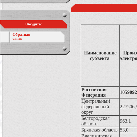
Обсудить:
Обратная
связь
Наименование
Произ
субъекта
электр
Российская
1059092
Федерация
Центральный
федеральный
227506,
округ
Белгородская
963,1
область
Брянская область
53,0
Владимирская