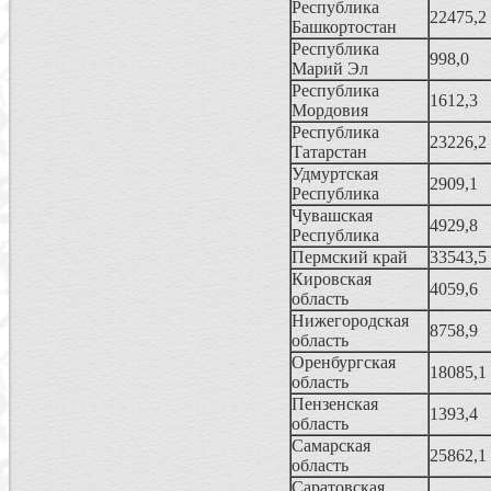
Республика
22475,2
Башкортостан
Республика
998,0
Марий Эл
Республика
1612,3
Мордовия
Республика
23226,2
Татарстан
Удмуртская
2909,1
Республика
Чувашская
4929,8
Республика
Пермский край
33543,5
Кировская
4059,6
область
Hижегородская
8758,9
область
Оренбургская
18085,1
область
Пензенская
1393,4
область
Самарская
25862,1
область
Саратовская