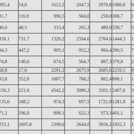
285,4
54,8
1612,2
2047,5
2970,8
1988,8
9
31,7
116,9
996,5
504,0
258,0
308,7
1
40,6
48,5
333,4
265,3
489,9
339,7
5
339,1
731,7
1320,2
2594,6
2784,6
1444,3
1
94,3
447,2
995,1
952,2
984,4
390,5
7
74,8
140,6
674,5
564,7
887,3
379,8
2
68,8
17,0
2291,2
2675,9
2685,6
2259,5
9
83,8
352,8
1087,7
768,2
882,4
898,1
1
156,3
221,6
4542,2
3080,2
3201,1
2407,6
3
135,6
348,2
974,3
697,5
1721,9
1281,8
4
71,2
196,8
898,1
622,2
973,3
401,1
1
253,1
2695,8
2398,6
2644,0
3656,2
1855,3
1