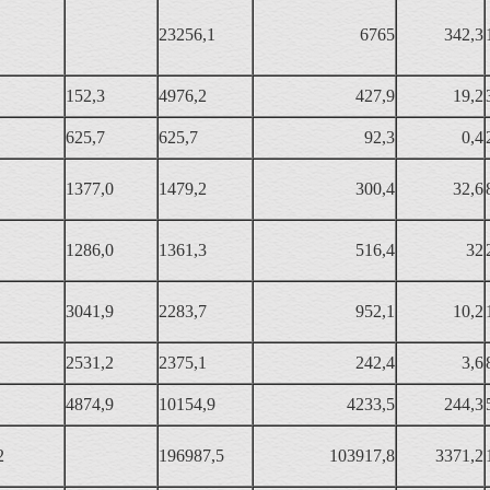
23256,1
6765
342,3
152,3
4976,2
427,9
19,2
625,7
625,7
92,3
0,4
1377,0
1479,2
300,4
32,6
1286,0
1361,3
516,4
32
3041,9
2283,7
952,1
10,2
2531,2
2375,1
242,4
3,6
4874,9
10154,9
4233,5
244,3
2
196987,5
103917,8
3371,2