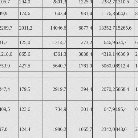
105,7
294,0
2801,3
1225,9
2382,7
1310,5
3
49,9
174,6
643,4
931,4
1176,8
604,6
8
2269,7
2011,2
14046,6
6877,4
13352,7
15265,6
31,7
125,0
1314,7
273,2
646,9
634,7
6
1218,0
865,6
4361,3
3838,4
4319,1
4636,9
2
753,9
427,5
5640,7
1761,9
5060,0
6912,4
1
247,4
179,5
2919,7
394,4
2070,2
5868,4
1
409,5
123,6
734,9
301,4
647,9
195,4
0
97,0
124,4
1986,2
1065,7
2342,0
848,6
2