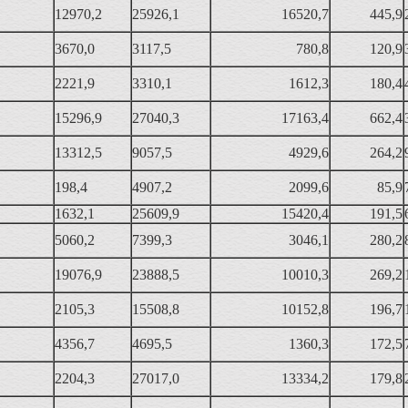
12970,2
25926,1
16520,7
445,9
3670,0
3117,5
780,8
120,9
2221,9
3310,1
1612,3
180,4
15296,9
27040,3
17163,4
662,4
13312,5
9057,5
4929,6
264,2
198,4
4907,2
2099,6
85,9
1632,1
25609,9
15420,4
191,5
5060,2
7399,3
3046,1
280,2
19076,9
23888,5
10010,3
269,2
2105,3
15508,8
10152,8
196,7
4356,7
4695,5
1360,3
172,5
2204,3
27017,0
13334,2
179,8