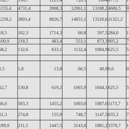
1155,4
4731,4
3908,3
12061,1
13188,2
4686,5
0
1258,2
3803,4
8826,7
14853,1
13326,6
11321,2
18,5
102,3
1714,3
60,8
597,5
284,0
1
100,9
218,5
483,4
553,1
873,3
905,2
7
68,2
132,6
633,1
1132,4
1084,9
625,5
5
5,5
1,8
13,8
66,5
40,9
0,0
0
62,7
130,8
619,2
1065,9
1044,1
625,5
5
66,0
583,3
1455,2
1003,0
1087,0
1173,7
1
61,3
274,8
155,9
748,7
1147,5
835,3
7
189,9
211,5
1447,5
3143,6
1881,2
3370,7
1