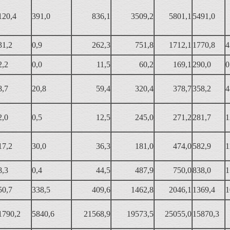
120,4
391,0
836,1
3509,2
5801,1
5491,0
31,2
0,9
262,3
751,8
1712,1
1770,8
4
2,2
0,0
11,5
60,2
169,1
290,0
0
8,7
20,8
59,4
320,4
378,7
358,2
4
2,0
0,5
12,5
245,0
271,2
281,7
1
17,2
30,0
36,3
181,0
474,0
582,9
1
8,3
0,4
44,5
487,9
750,0
838,0
1
50,7
338,5
409,6
1462,8
2046,1
1369,4
1
1790,2
5840,6
21568,9
19573,5
25055,0
15870,3