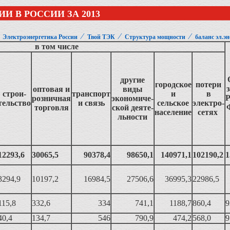
И В РОССИИ ЗА 2013
⁄
⁄
⁄
⁄
Электроэнергетика России
Твой ТЭК
Структура мощности
баланс эл.э
в том числе
другие
городское
потери
оптовая и
виды
строи-
транспорт
и
в
Р
розничная
экономиче-
тельство
и связь
сельское
электро-
торговля
ской деяте-
население
сетях
льности
12293,6
30065,5
90378,4
98650,1
140971,1
102190,2
1
3294,9
10197,2
16984,5
27506,6
36995,3
22986,5
115,8
332,6
334
741,1
1188,7
860,4
9
40,4
134,7
546
790,9
474,2
568,0
9