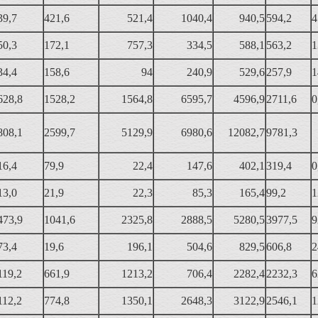
39,7
421,6
521,4
1040,4
940,5
594,2
4
50,3
172,1
757,3
334,5
588,1
563,2
1
34,4
158,6
94
240,9
529,6
257,9
1
628,8
1528,2
1564,8
6595,7
4596,9
2711,6
0
808,1
2599,7
5129,9
6980,6
12082,7
9781,3
16,4
79,9
22,4
147,6
402,1
319,4
0
13,0
21,9
22,3
85,3
165,4
99,2
1
473,9
1041,6
2325,8
2888,5
5280,5
3977,5
9
73,4
19,6
196,1
504,6
829,5
606,8
2
119,2
661,9
1213,2
706,4
2282,4
2232,3
6
112,2
774,8
1350,1
2648,3
3122,9
2546,1
1