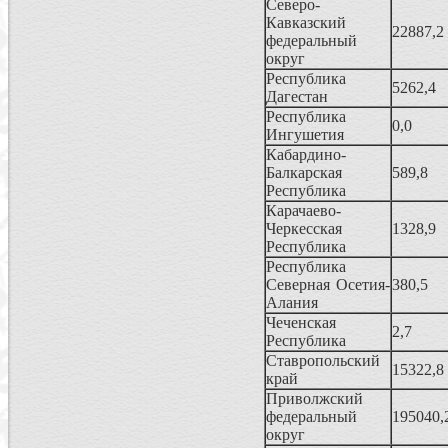
Северо-
Кавказский
22887,2
федеральный
округ
Республика
5262,4
Дагестан
Республика
0,0
Ингушетия
Кабардино-
Балкарская
589,8
Республика
Карачаево-
Черкесская
1328,9
Республика
Республика
Северная Осетия-
380,5
Алания
Чеченская
2,7
Республика
Ставропольский
15322,8
край
Приволжский
федеральный
195040,
округ