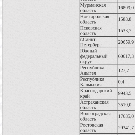
Мурманская
16899,0
область
Новгородская
1588,8
область
Псковская
1533,7
область
г.Санкт-
20659,9
Петербург
Южный
федеральный
60617,3
округ
Республика
127,7
Адыгея
Республика
0,4
Калмыкия
Краснодарский
9943,5
край
Астраханская
3519,0
область
Волгоградская
17685,0
область
Ростовская
29341,7
область