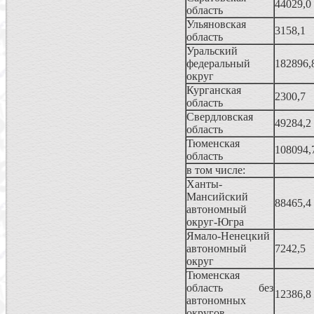
44029,0
область
Ульяновская
3158,1
область
Уральский
федеральный
182896,
округ
Курганская
2300,7
область
Свердловская
49284,2
область
Тюменская
108094,
область
в том числе:
Ханты-
Мансийский
88465,4
автономный
округ-Югра
Ямало-Hенецкий
автономный
7242,5
округ
Тюменская
область без
12386,8
автономных
округов