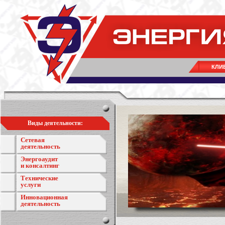
КЛИ
Виды деятельности:
Сетевая
деятельность
Энергоаудит
и консалтинг
Технические
услуги
Инновационная
деятельность