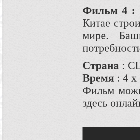
Фильм 4 : 
Китае строи
мире. Баш
потребности
Страна
: С
Время
: 4 x
Фильм можн
здесь онлай