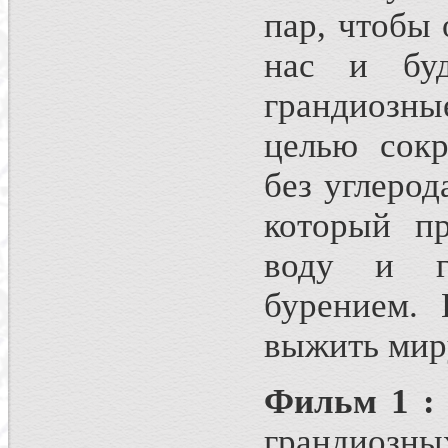
пар, чтобы
нас и буд
грандиозн
целью сокр
без углерод
который п
воду и г
бурением. 
выжить мир
Фильм 1 : 
грандиозны