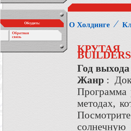
⁄
О Холдинге
Кл
Обсудить:
Обратная
связь
КРУТАЯ 
BUILDERS
Год выхода
Жанр
: Док
Программа 
методах, ко
Посмотри
солнечную 