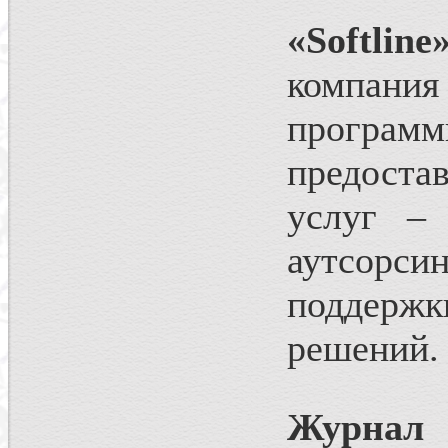
«Softline
компания
програ
предоста
услуг – 
аутсорси
поддерж
решений
Журнал