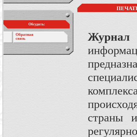
ПЕЧАТ
Обсудить:
Журнал 
Обратная
связь
информац
предназн
специали
комплекс
происхо
страны и
регулярн