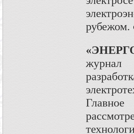
электросе
электро
рубежом.
«ЭНЕРГ
журнал 
разработ
электрот
Главное
рассмотр
технол