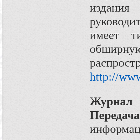
издания
руководи
имеет т
обши
расп
http://www
Журнал
Передача
информац