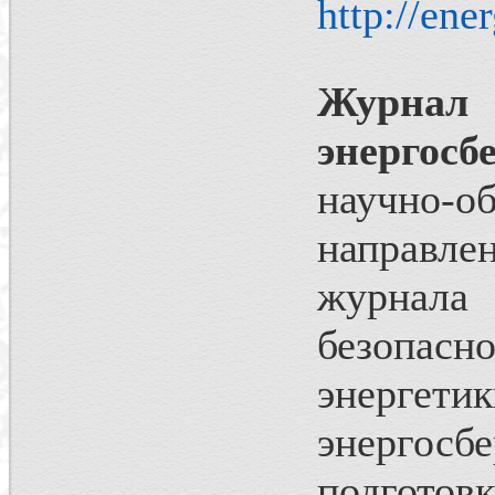
http://ene
Журнал
энергос
научно-о
направле
журнал
безопа
энерге
энергос
подгото