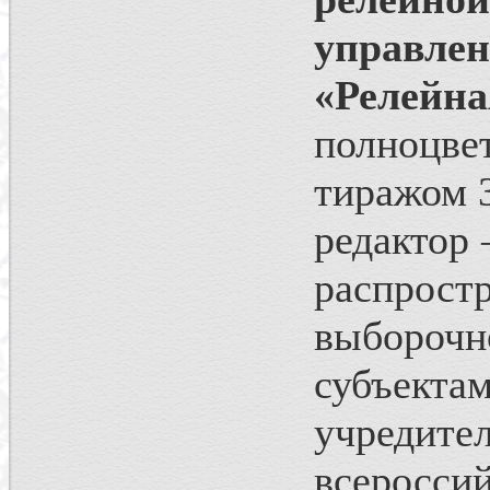
управле
«Релейна
полноцв
тиражом 3
редактор 
распрос
выборо
субъектам
учреди
всеросси