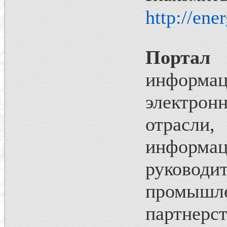
http://ene
Портал
информац
электрон
отрас
инфор
руково
промышле
партнерс