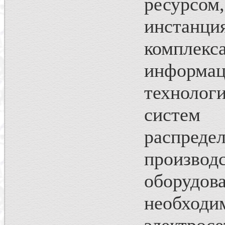
ресурсо
инстанци
комплек
информа
технолог
систем
распредел
произв
оборуд
необхо