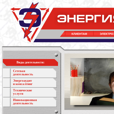
КЛИЕНТАМ
ЭЛЕКТРО
Виды деятельности:
Сетевая
деятельность
Энергоаудит
и консалтинг
Технические
услуги
Инновационная
деятельность