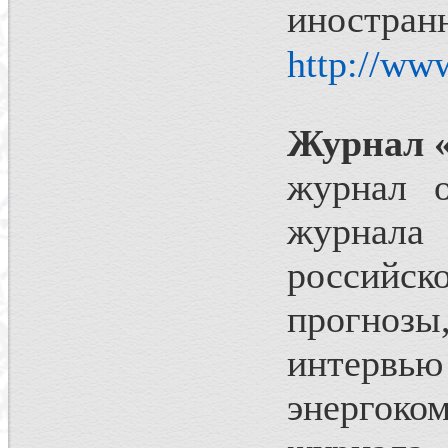
иност
http://www
Журнал 
журнал о
журнала
российск
прогнозы
интерв
энергоко