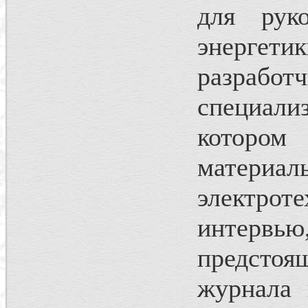
для руко
энергети
разрабо
специализ
котором
материа
электро
интерв
предстоя
журнала 