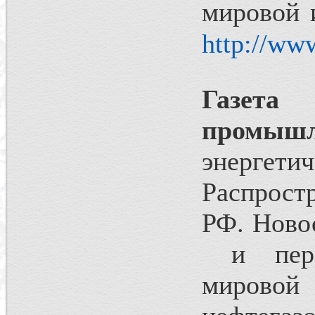
мировой 
http://ww
Газе
промышл
энергет
Распрост
РФ. Ново
и персп
мирово