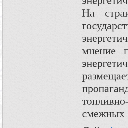
энергетич
На стран
госуда
энергети
мнение 
энерге
размещае
пропаган
топливно
смежных 