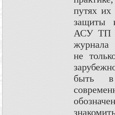
путях их
защиты и
АСУ ТП 
журнала 
не тольк
зарубежн
быть в
совре
обозначе
знакоми