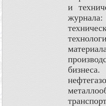
и технич
журнала
технич
технолог
материа
произво
бизнес
нефтегазо
металло
транспор