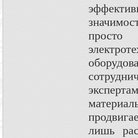
эффект
значимос
просто 
электро
оборуд
сотруд
эксперта
материа
продвига
лишь рас