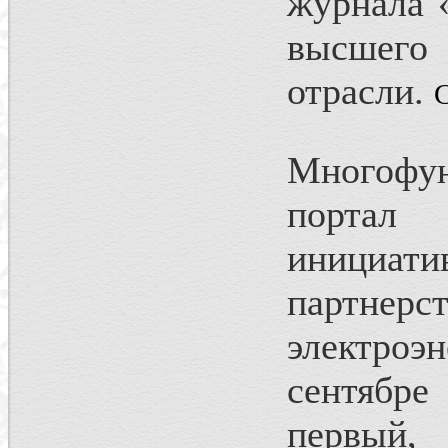
журнала 
высшег
отрасли.
С
Многофун
порта
инициа
партн
электроэ
сентябр
первы