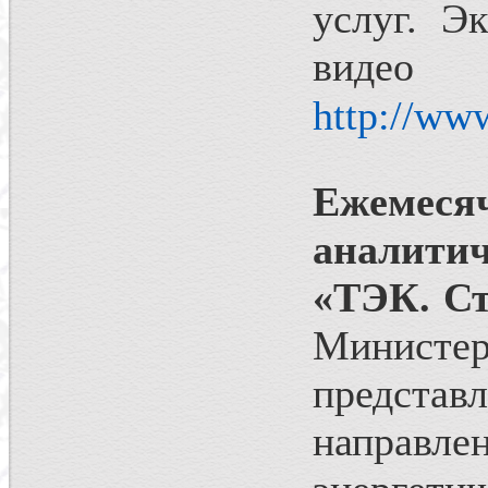
услуг. Э
виде
http://www
Ежемес
аналити
«ТЭК. Ст
Министер
представ
направл