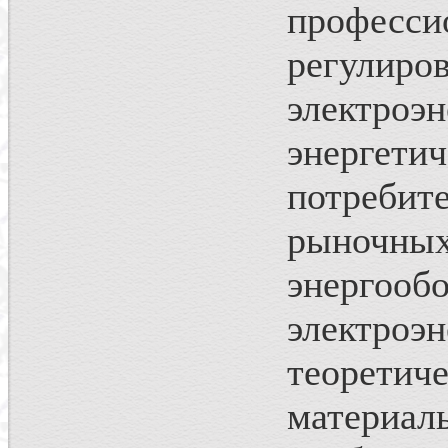
професси
регулир
электро
энерге
потреби
рыночн
энергообо
электроэ
теорет
матери