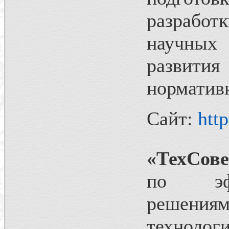
разработ
научных
развития
норматив
Сайт:
htt
«ТехСове
по эфф
решениям
технолог