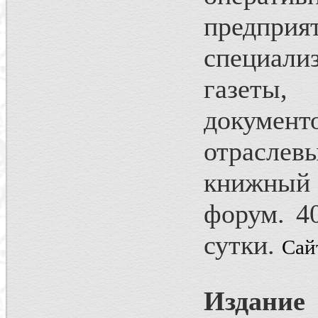
предпри
специал
газеты,
докуме
отраслев
книжный 
форум. 4
сутки.
Сай
Издани