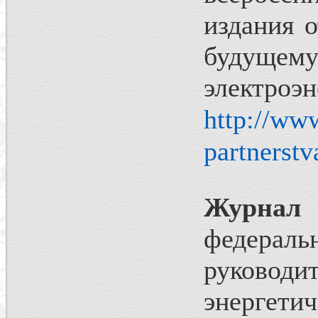
издания 
будущему
элек
http://www
partnerstv
Журнал
федерал
руково
энергет