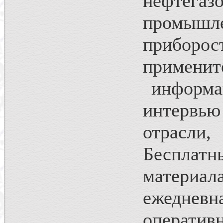
нефтегаз
промыш
приборо
примен
информац
интервью
отрасли,
Бесплатн
материа
ежедне
оператив