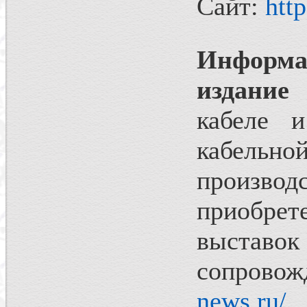
Сайт:
htt
Информа
издание
кабеле 
кабельной
произв
приобр
выстав
сопро
news.ru/