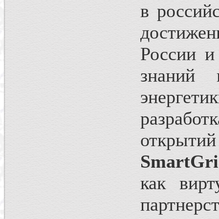
в российс
достиже
России и
знаний
энергети
разрабо
открытий
SmartGri
как вирт
партнерст