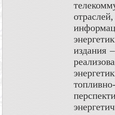
телеком
отрасл
информац
энергет
издания 
реализо
энергет
топливно
перспек
энерге