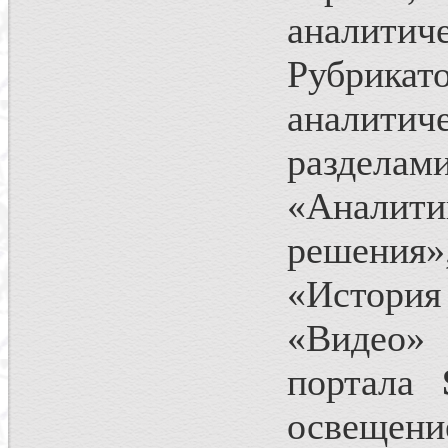
аналити
Рубрик
аналитич
разделам
«Аналити
решения»
«Истори
«Видео» 
портала
освещени