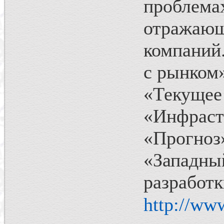
проблемах
отражаю
компаний
с рынком
«Тек
«Инфраст
«Прогно
«Западн
разрабо
http://ww