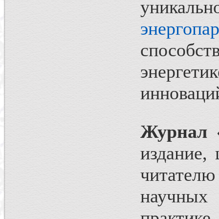
уника
энергопар
способс
энерге
инноваци
Журнал 
издание, 
читателю
научных
практике