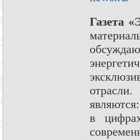
Газета «
материал
обсуж
энергети
эксклюз
отрасли.
являются:
в цифра
совреме