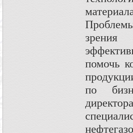
материа
Проблем
зрения 
эффекти
помочь к
продукци
по биз
директор
специал
нефтегазо