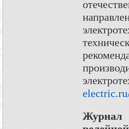
отечест
направле
электроте
техничес
рекоме
произв
электро
electric.ru
Журнал 
релейно