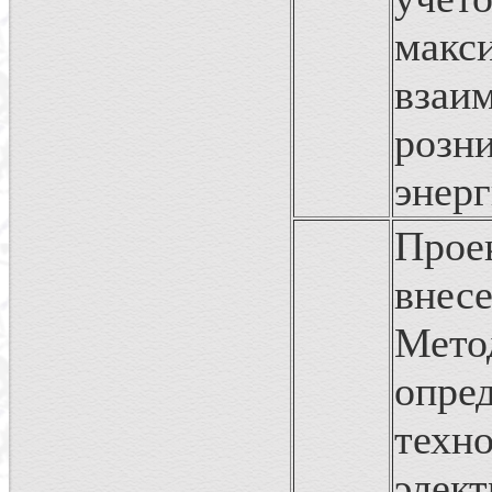
мак
вза
розн
энер
Прое
вн
Мет
опре
техн
элек