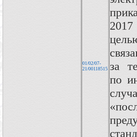
прик
2017
цель
связ
за т
01/02/07-
21/00118515
по и
слу
«п
пре
стан