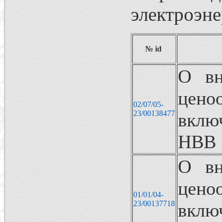
электроэне
№ id
О вн
цен
02/07/05-
23/00138477
вклю
НВВ
О вн
цен
01/01/04-
23/00137718
вклю