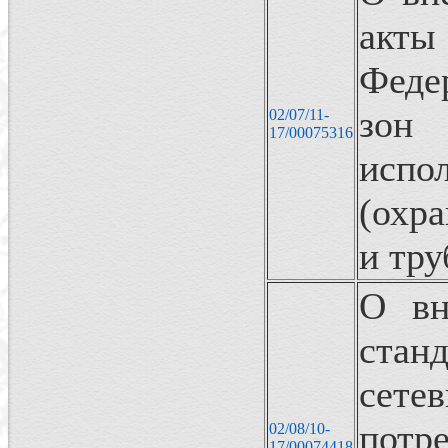
акты
Феде
зон
02/07/11-
17/00075316
исп
(охр
и тру
О вн
стан
сет
пот
02/08/10-
17/00074418