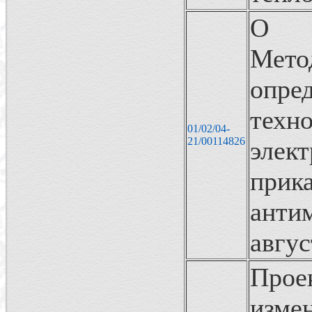
О в
Мет
опре
техн
01/02/04-
21/00114826
элек
пр
анти
авгус
Прое
изм