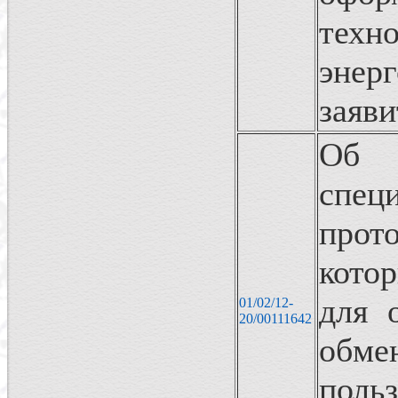
техн
энер
заяви
Об 
спе
прот
кото
для 
01/02/12-
20/00111642
обм
поль