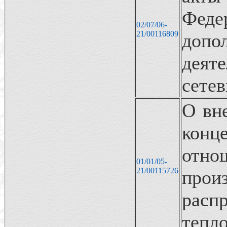
Феде
02/07/06-
21/00116809
допо
деят
сете
О вн
кон
отн
01/01/05-
21/00115726
про
расп
тепл