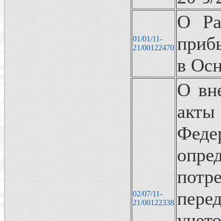
О Ра
приб
01/01/11-
21/00122470
в Ос
О вн
акты
Фед
опр
потр
пере
02/07/11-
21/00122338
учет