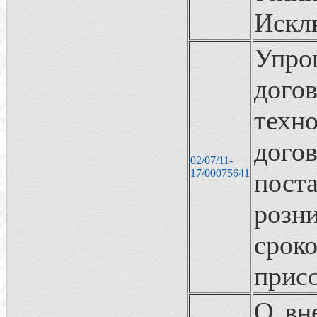
Искл
Упро
дог
техн
дог
02/07/11-
17/00075641
пост
розн
сро
прис
О вн