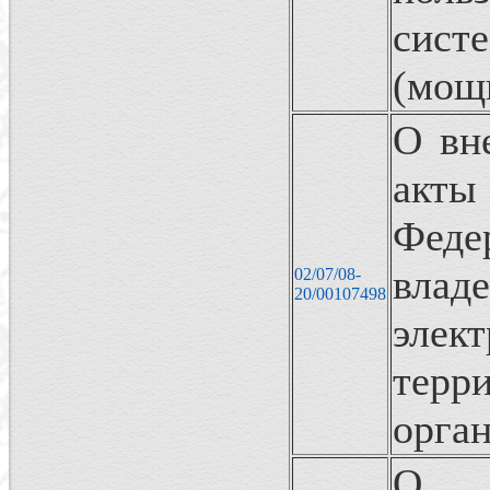
систе
(мощ
О вн
акты
Феде
вл
02/07/08-
20/00107498
элек
тер
орга
О в