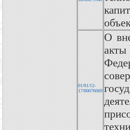
кап
объек
О вн
акты
Фед
сове
госу
01/01/12-
17/00076069
деят
прис
тех