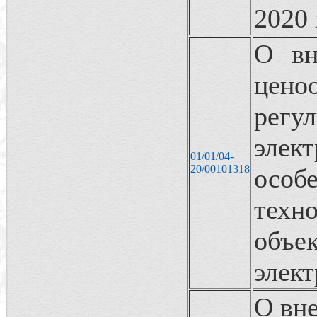
2020 
О вн
цен
регу
эле
01/01/04-
20/00101318
особ
техн
объ
элек
О вне