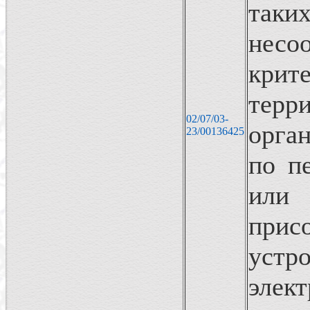
так
несо
кри
тер
02/07/03-
орга
23/00136425
по п
ил
прис
уст
элек