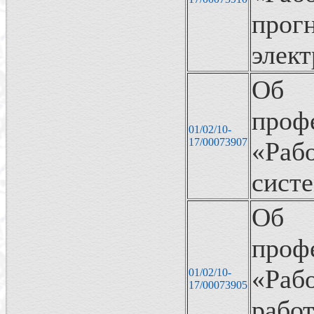
про
элек
Об
проф
01/02/10-
17/00073907
«Раб
систе
Об
проф
«Раб
01/02/10-
17/00073905
раб