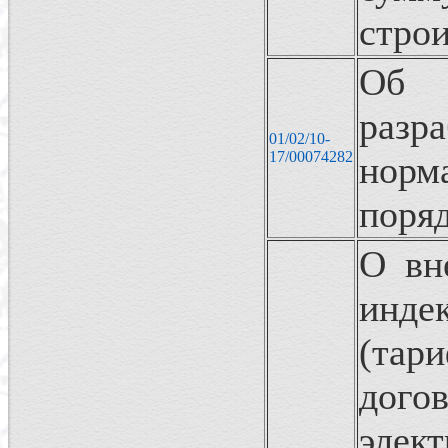
стро
Об 
раз
01/02/10-
17/00074282
норм
поря
О вн
инде
(тар
дог
элек