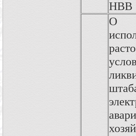
НВВ
О П
исп
рас
усло
ликв
штаб
элек
авари
хозяй