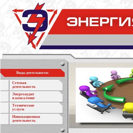
Виды деятельности:
Сетевая
деятельность
Энергоаудит
и консалтинг
Технические
услуги
Инновационная
деятельность