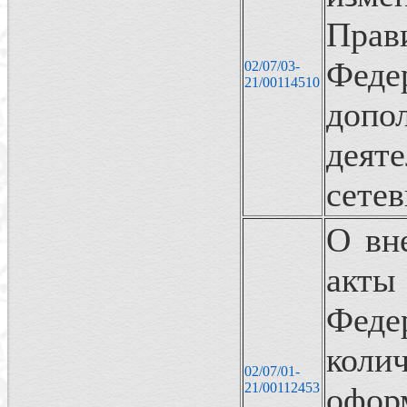
Пра
Феде
02/07/03-
21/00114510
допо
деят
сете
О вн
акты
Феде
кол
02/07/01-
21/00112453
офор