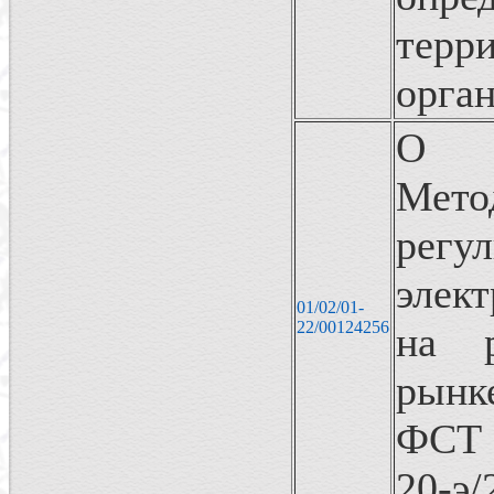
тер
орга
О в
Мето
регу
элек
01/02/01-
22/00124256
на р
рынк
ФСТ 
20-э/