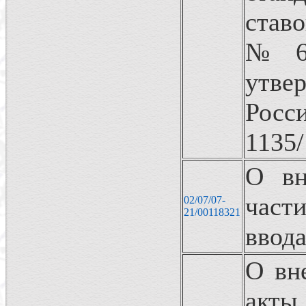
став
№ 6 
утв
Росс
1135/
О вн
част
02/07/07-
21/00118321
ввода
О вн
акты