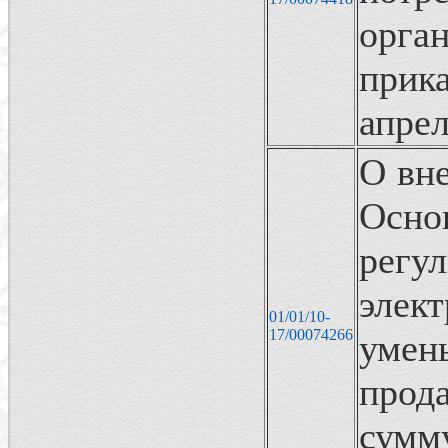
орг
прик
апрел
О вне
Осно
регу
эле
01/01/10-
17/00074266
умен
прод
сумм