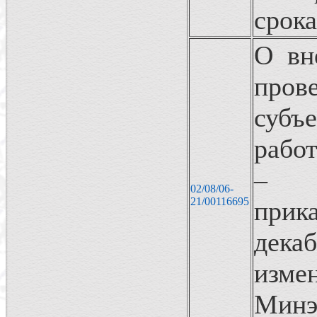
срока
О вн
пров
субъ
работ
– М
02/08/06-
21/00116695
прик
дек
изме
Минэ