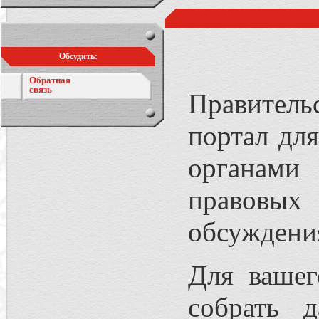
Обсудить:
Обратная
связь
Правитель
портал дл
органами
правовы
обсуждения 
Для вашег
собрать 