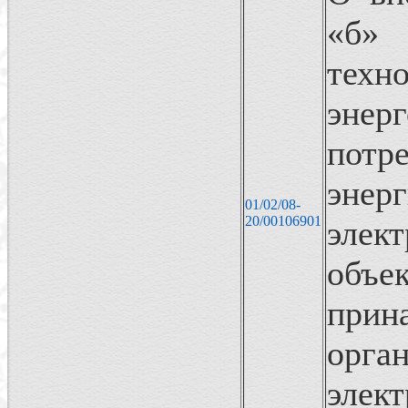
«б
техн
энер
пот
энер
01/02/08-
20/00106901
элек
объек
при
орга
элек