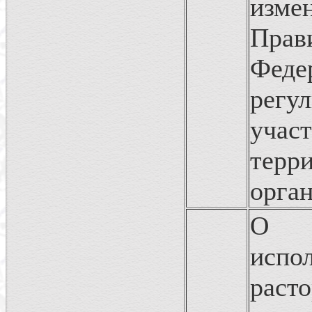
изм
Пра
Феде
регу
уча
тер
орга
О П
исп
рас