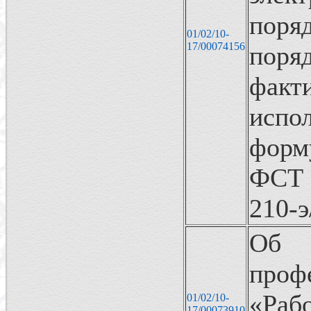
поря
01/02/10-
17/00074156
поря
фак
исп
форм
ФСТ Р
210-э
Об
проф
«Ра
01/02/10-
17/00073910