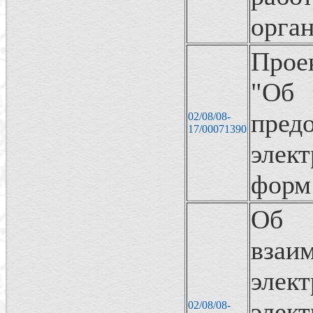
орга
Прое
"Об
пре
02/08/08-
17/00071390
элек
форм 
Об 
вза
элек
эле
02/08/08-