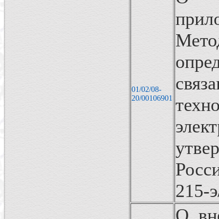
при
Мет
опре
свя
01/02/08-
20/00106901
техн
эл
утв
Росс
215-э
О вн