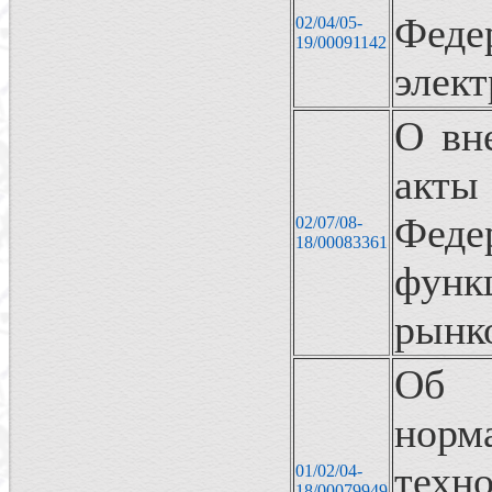
Фед
02/04/05-
19/00091142
элект
О вн
акты
Фед
02/07/08-
18/00083361
фун
рынк
Об 
нор
тех
01/02/04-
18/00079949