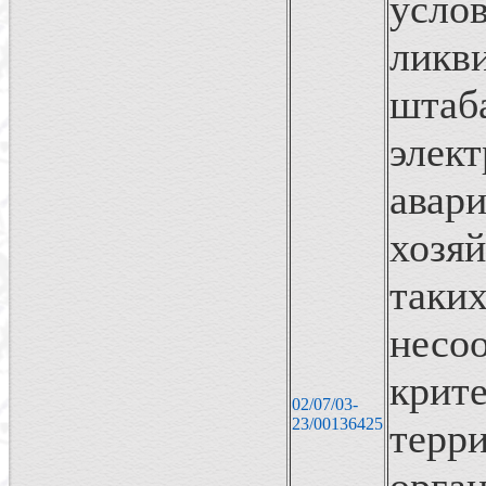
усло
ликв
штаб
элек
авари
хозяй
так
несо
кри
02/07/03-
23/00136425
тер