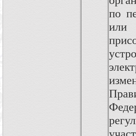
орга
по п
ил
прис
уст
элек
изм
Пра
Феде
регу
учас