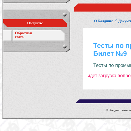
⁄
О Холдинге
Докуме
Обсудить:
Обратная
связь
© Холдинг компан