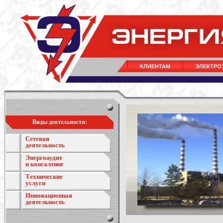
КЛИЕНТАМ
ЭЛЕКТРО
Виды деятельности:
Сетевая
деятельность
Энергоаудит
и консалтинг
Технические
услуги
Инновационная
деятельность