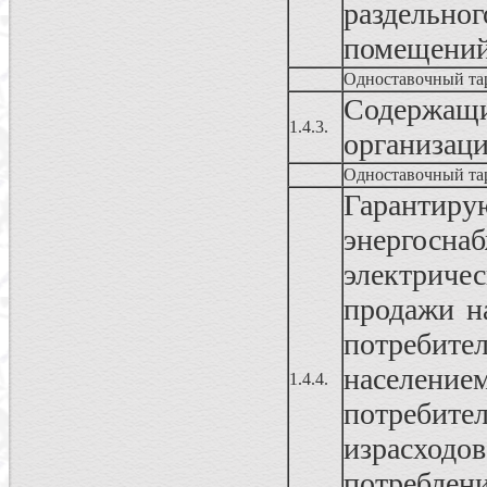
раздельног
помещени
Одноставочный та
Содержа
1.4.3.
организац
Одноставочный та
Гаранти
энергосн
электриче
продажи н
потребит
населени
1.4.4.
потреби
израсходо
потреблен