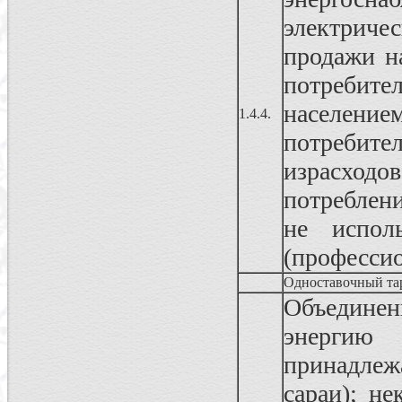
электриче
продажи н
потребит
населени
1.4.4.
потреби
израсходо
потреблен
не испол
(профессио
Одноставочный та
Объединен
энергию
принадлеж
сараи); н