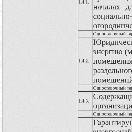
1.4.1.
началах д
социально
огородниче
Одноставочный та
Юридичес
энергию (
помещения
1.4.2.
раздельног
помещени
Одноставочный та
Содержа
1.4.3.
организац
Одноставочный та
Гаранти
энергосн