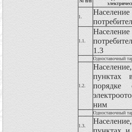
№ п/п
электричес
Населен
1.
потребите
Населен
потребител
1.1.
1.3
Одноставочный та
Населени
пунктах 
порядке 
1.2.
электроот
ним
Одноставочный та
Населени
1.3.
пунктах, и