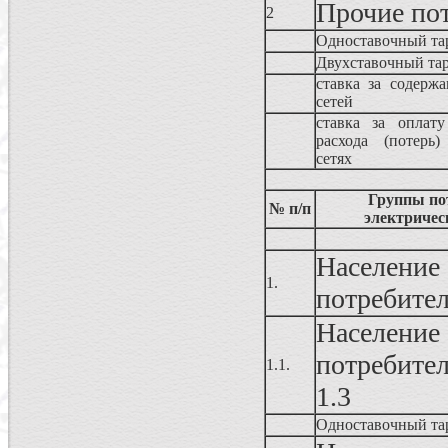
Прочие по
2
Одноставочный та
Двухставочный та
ставка за содержа
сетей
ставка за оплату
расхода (потерь)
сетях
Группы по
№ п/п
электричес
Населен
1.
потребите
Населен
потребител
1.1.
1.3
Одноставочный та