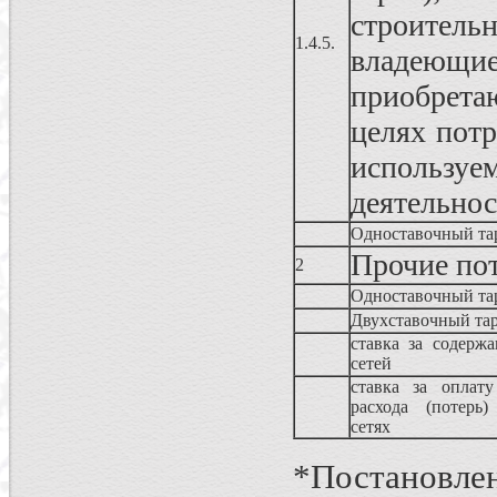
строител
1.4.5.
владеющ
приобрета
целях пот
использу
деятельно
Одноставочный та
Прочие по
2
Одноставочный та
Двухставочный 
ставка за содержа
сетей
ставка за оплату
расхода (потерь)
сетях
*Постановлен