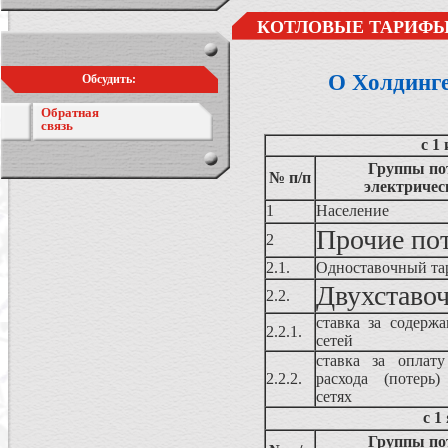
КОТЛОВЫЕ ТАРИФЫ
О Холдинг
Обсудить:
Обратная
связь
с 1
Группы по
№ п/п
электричес
1
Население
Прочие по
2
2.1.
Одноставочный та
Двухставо
2.2.
ставка за содержа
2.2.1.
сетей
ставка за оплату
2.2.2.
расхода (потерь)
сетях
с 1
Группы по