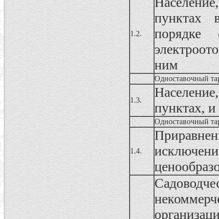
Населени
пунктах 
порядке 
1.2.
электроот
ним
Одноставочный та
Населени
1.3.
пунктах, и
Одноставочный та
Приравнен
исключе
1.4.
ценообраз
Садовод
некоммерч
организац