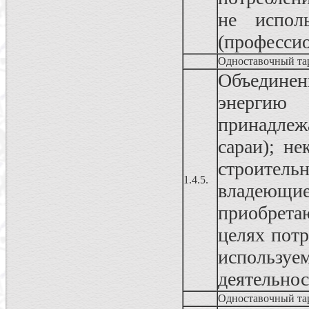
не испол
(профессио
Одноставочный та
Объединен
энергию
принадлеж
сараи); н
строител
1.4.5.
владеющ
приобрета
целях пот
использу
деятельно
Одноставочный та