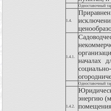
Одноставочный та
Приравнен
исключе
1.4.
ценообраз
Садовод
некоммерч
организац
1.4.1.
началах д
социально
огородниче
Одноставочный та
Юридичес
энергию (
помещения
1.4.2.