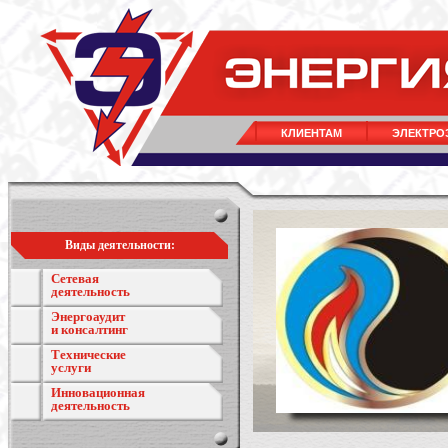
КЛИЕНТАМ
ЭЛЕКТРО
Виды деятельности:
Сетевая
деятельность
Энергоаудит
и консалтинг
Технические
услуги
Инновационная
деятельность