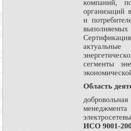
компаний, п
организаций 
и потребител
выполняемы
Сертификация
актуальны
энергетическ
сегменты эн
экономической
Область деят
добровольная 
менеджмен
электросетев
ИСО 9001-200