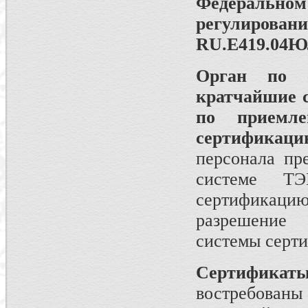
Федеральн
регулиров
RU.E419.04Ю
Орган по 
кратчайшие с
по приемл
сертифика
персонала пр
системе ТЭ
сертификацию
разрешение 
системы серт
Сертифик
востребован