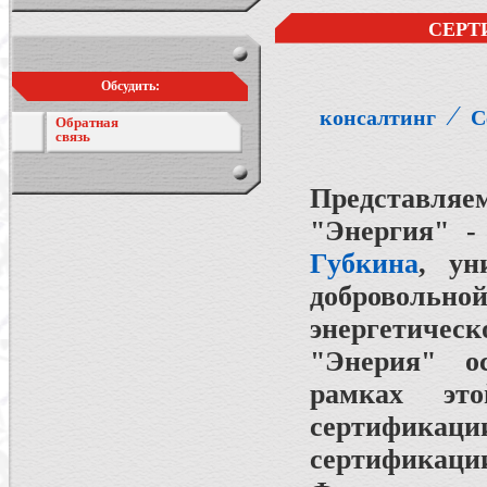
СЕРТ
Обсудить:
⁄
консалтинг
С
Обратная
связь
Представля
"Энергия"
Губкина
, ун
доброволь
энергетиче
"Энерия"
о
рамках эт
сертификац
сертификац