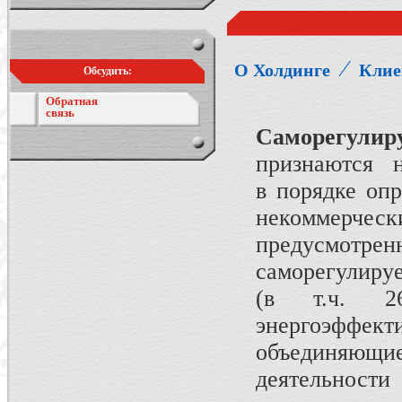
⁄
О Холдинге
Клие
Обсудить:
Обратная
связь
Саморегули
признаются н
в порядке оп
некоммерч
предусмотре
саморегулиру
(в т.ч. 2
энергоэффект
объединяющ
деятельности