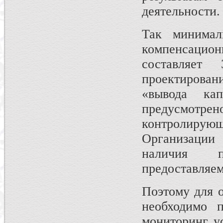
деятельности.
Так минимал
компенсацио
составляе
проектирова
«вывода к
предусмот
контролиру
Организации
наличия п
предоставляем
Поэтому для 
необходимо п
мониторинг у