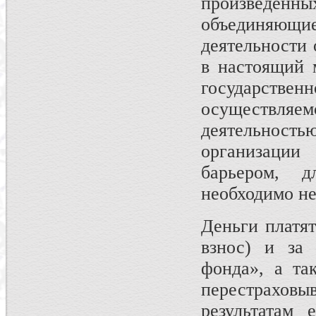
произведен
объединяющ
деятельности 
в настоящий 
государствен
осуществл
деятельнос
организации
барьером, 
необходимо не
Деньги платят
взнос) и за 
фонда», а та
перестрахо
результатам 