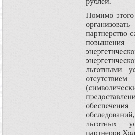
рублей.
Помимо этого
организова
партнерство с
повышения 
энергетичес
энергетическ
льготными у
отсутствие
(символиче
предоставл
обеспечени
обследован
льготных у
партнеров Хол