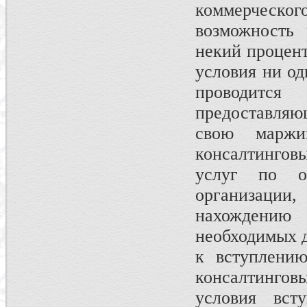
коммерческ
возможность 
некий процент
условия ни о
проводится
предоставляю
свою маржи
консалтингов
услуг по об
организаци
нахождени
необходимых 
к вступлению
консалтингов
условия вст