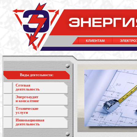
КЛИЕНТАМ
ЭЛЕКТРО
Виды деятельности:
Сетевая
деятельность
Энергоаудит
и консалтинг
Технические
услуги
Инновационная
деятельность