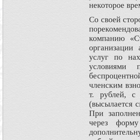
некоторое врем
Со своей сто
порекомендов
компанию «С
организации 
услуг по на
условиями
беспроцентно
членским взнос
т. рублей, с
(высылается с
При заполнен
через форм
дополнительн