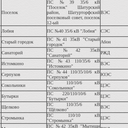
ПС №39 35/6 кВ
"Поселок" Шатурский
Поселок
район, Шатурторфский
ВЭС
поселковый совет, поселок
12-ый
Лобня
ПС №40 35/6 кВ "Лобня"
СЭС
ПС №41 35кВ "Старый
Старый городок
Абон
городок"
ПС №42 35кВ
Санаторий
РЖД
"Санаторий"
ПС №43 110/35/6 кВ
Истомкино
ВЭС
"Истомкино"
ПС №44 110/35/10/6 кВ
Серпухов
ЮЭС
"Серпухов"
ПС 110/10/6 кВ
Сокольники
ЦЭС
"Сокольники"
ПС 220/110/10/6 кВ
Бутырки
ЦЭС
"Бутырки"
ПС 110/35/6 кВ
Щелково
ВЭС
"Щёлково"
ПС 110/10 кВ
Стромынка
ЦЭС
"Стромынка"
ПС №42 35кВ "Мытищи