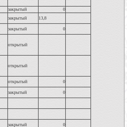
закрытый
0
закрытый
13,8
закрытый
0
открытый
открытый
открытый
0
закрытый
0
закрытый
0