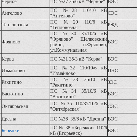
Черное
ПС №27 35/6 кВ "Чёрное"
ВЭС
ПС №28 110/10 кВ
Ангелово
СЭС
"Ангелово"
ПС №29 110/6 кВ
Тепловозная
РЖД
"Тепловозная"
ПС №30 35/10/6 кВ
"Фряново" Щелковский
Фряново
ВЭС
район, п.Фряново,
ул.Коммунальная
Керва
ПС №31 35/3 кВ "Керва"
ВЭС
ПС №32 110/10/6 кВ
Измайлово
ЦЭС
"Измайлово"
ПС №33 35/10 кВ
Ракитино
ЗЭС
"Ракитино"
ПС №34 35/10/6 кВ
Васютино
ВЭС
"Васютино"
ПС №35 110/35/10/6 кВ
Октябрьская
СЭС
"Октябрьская"
Дрезна
ПС №36 35/6 кВ "Дрезна"
ВЭС
ПС № 38 «Бережки» 110/6
Бережки
ВЭС
кВ (Егорьевск)