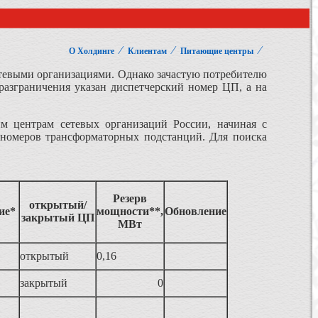
⁄
⁄
⁄
О Холдинге
Клиентам
Питающие центры
етевыми организациями. Однако зачастую потребителю
 разграничения указан диспетчерский номер ЦП, а на
 центрам сетевых организаций России, начиная с
 номеров трансформаторных подстанций. Для поиска
Резерв
открытый/
ие*
мощности**,
Обновление
закрытый ЦП
МВт
открытый
0,16
закрытый
0