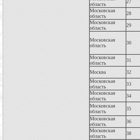
27
область
Московская
28
область
Московская
29
область
Московская
30
область
Московская
31
область
Москва
32
Московская
33
область
Московская
34
область
Московская
35
область
Московская
36
область
Московская
38
область