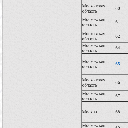
Московская
60
область
Московская
61
область
Московская
62
область
Московская
64
область
Московская
65
область
Московская
66
область
Московская
67
область
Москва
68
Московская
69