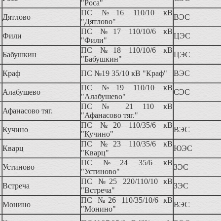
"Роса"
ПС №16 110/10 кВ
Дятлово
ВЭС
"Дятлово"
ПС №17 110/10/6 кВ
Фили
ЦЭС
"Фили"
ПС №18 110/10/6 кВ
Бабушкин
ЦЭС
"Бабушкин"
Краф
ПС №19 35/10 кВ "Краф"
ВЭС
ПС №19 110/10 кВ
Алабушево
СЭС
"Алабушево"
ПС № 21 110 кВ
Афанасово тяг.
"Афанасово тяг."
ПС №20 110/35/6 кВ
Кучино
ВЭС
"Кучино"
ПС №23 110/35/6 кВ
Кварц
ЮЭС
"Кварц"
ПС №24 35/6 кВ
Устиново
ЗЭС
"Устиново"
ПС №25 220/110/10 кВ
Встреча
ЗЭС
"Встреча"
ПС №26 110/35/10/6 кВ
Монино
ВЭС
"Монино"