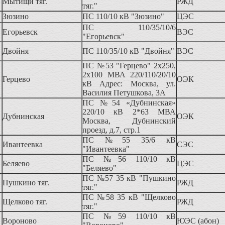
Мытищи тяг.
РЖД
тяг."
Зюзино
ПС 110/10 кВ "Зюзино"
ЦЭС
ПС 110/35/10/6
Егорьевск
ВЭС
"Егорьевск"
Двойня
ПС 110/35/10 кВ "Двойня"
ВЭС
ПС №53 "Герцево" 2х250,
2х100 МВА 220/110/20/10
Герцево
ОЭК
кВ Адрес: Москва, ул.
Василия Петушкова, 3А
ПС №54 «Дубнинская»
220/10 кВ 2*63 МВА
Дубнинская
ОЭК
Москва, Дубнинский
проезд, д.7, стр.1
ПС №55 35/6 кВ
Ивантеевка
СЭС
"Ивантеевка"
ПС №56 110/10 кВ
Беляево
ЦЭС
"Беляево"
ПС №57 35 кВ "Пушкино
Пушкино тяг.
РЖД
тяг."
ПС №58 35 кВ "Щелково
Щелково тяг.
РЖД
тяг."
ПС №59 110/10 кВ
Вороново
ЮЭС (абон)