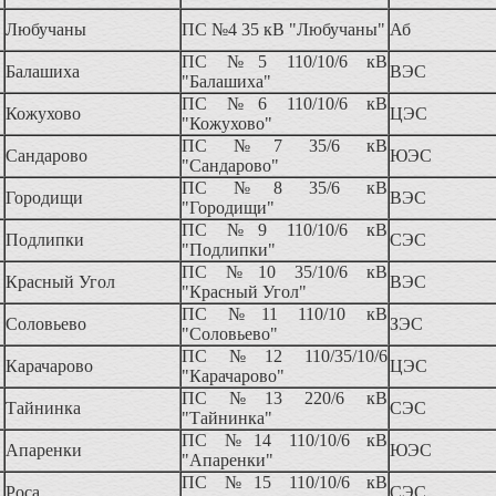
Любучаны
ПС №4 35 кВ "Любучаны"
Аб
ПС №5 110/10/6 кВ
Балашиха
ВЭС
"Балашиха"
ПС №6 110/10/6 кВ
Кожухово
ЦЭС
"Кожухово"
ПС №7 35/6 кВ
Сандарово
ЮЭС
"Сандарово"
ПС №8 35/6 кВ
Городищи
ВЭС
"Городищи"
ПС №9 110/10/6 кВ
Подлипки
СЭС
"Подлипки"
ПС №10 35/10/6 кВ
Красный Угол
ВЭС
"Красный Угол"
ПС №11 110/10 кВ
Соловьево
ЗЭС
"Соловьево"
ПС №12 110/35/10/6
Карачарово
ЦЭС
"Карачарово"
ПС №13 220/6 кВ
Тайнинка
СЭС
"Тайнинка"
ПС №14 110/10/6 кВ
Апаренки
ЮЭС
"Апаренки"
ПС №15 110/10/6 кВ
Роса
СЭС