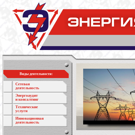
Виды деятельности:
Сетевая
деятельность
Энергоаудит
и консалтинг
Технические
услуги
Инновационная
деятельность