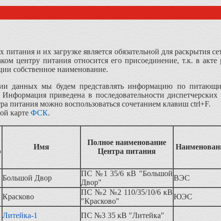
 питания и их загрузке является обязательной для раскрытия с
аком центру питания относится его присоединение, т.к. в акте
ации собственное наименование.
ции данных мы будем представлять информацию по питающим
 Информация приведена в последовательности диспетчерских
ра питания можно воспользоваться сочетанием клавиш ctrl+F.
ой карте
ФСК
.
Полное наименование
Имя
Наименован
р
Центра питания
ПС №1 35/6 кВ "Большой
Большой Двор
ВЭС
Двор"
ПС №2 №2 110/35/10/6 кВ
Красково
ЮЭС
"Красково"
Литейка-1
ПС №3 35 кВ "Литейка"