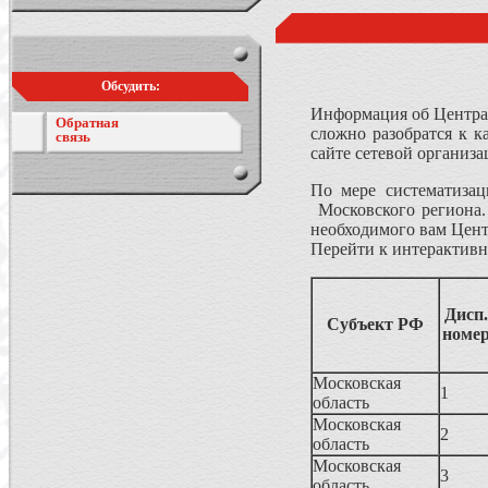
Обсудить:
Информация об Центрах
Обратная
сложно разобратся к к
связь
сайте сетевой организ
По мере систематиза
Московского региона.
необходимого вам Цент
Перейти к интерактивн
Дисп.
Субъект РФ
номе
Московская
1
область
Московская
2
область
Московская
3
область