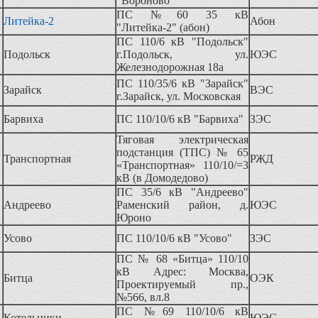
"Вороново"
ПС №60 35 кВ
Литейка-2
Абон
"Литейка-2" (абон)
ПС 110/6 кВ "Подольск"
Подольск
г.Подольск, ул.
ЮЭС
Железнодорожная 18а
ПС 110/35/6 кВ "Зарайск"
Зарайск
ВЭС
г.Зарайск, ул. Московская
Барвиха
ПС 110/10/6 кВ "Барвиха"
ЗЭС
Тяговая электрическая
подстанция (ТПС) № 65
Транспортная
РЖД
«Транспортная» 110/10/=3
кВ (в Домодедово)
ПС 35/6 кВ "Андреево"
Андреево
Раменский район, д.
ЮЭС
Юроно
Усово
ПС 110/10/6 кВ "Усово"
ЗЭС
ПС № 68 «Битца» 110/10
кВ Адрес: Москва,
Битца
ОЭК
Проектируемый пр.,
№566, вл.8
ПС №69 110/10/6 кВ
Котельники
ЮЭС