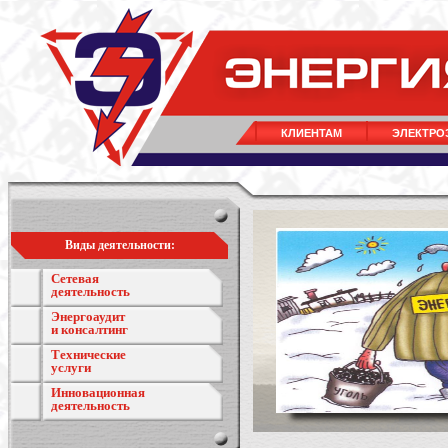
КЛИЕНТАМ
ЭЛЕКТРО
Виды деятельности:
Сетевая
деятельность
Энергоаудит
и консалтинг
Технические
услуги
Инновационная
деятельность