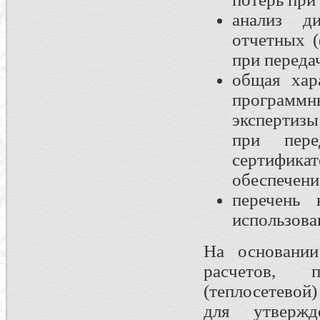
анализ д
отчетных (
при переда
общая хар
программн
экспертиз
при пере
сертифика
обеспечени
перечень 
использова
На основании
расчетов, п
(теплосетевой
для утвержд