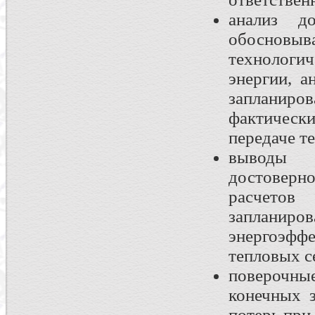
анализ д
обосновыв
технологи
энергии, а
запланир
фактически
передаче т
выводы 
достоверн
расчето
запланиро
энергоэф
тепловых с
поверочны
конечных 
потерь при