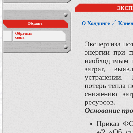
ЭКСП
⁄
О Холдинге
Клие
Обсудить:
Обратная
связь
Экспертиза по
энергии при п
необходимым п
затрат, выя
устранении. 
потерь тепла 
снижению зат
ресурсов.
Основание про
Приказ ФС
э/2 «Об у