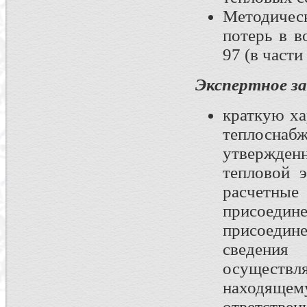
Методическ
потерь в в
97 (в част
Экспертное з
краткую ха
теплоснабж
утвержден
тепловой 
расчетн
присоед
присоедин
сведени
осуществл
находящ
ответствен