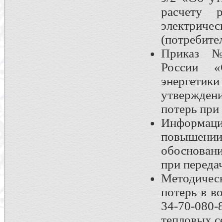
расчету 
электричес
(потребите
Приказ №
России «
энергетик
утвержде
потерь при
Информацио
повышении
обосновани
при переда
Методическ
потерь в в
34-70-08
тепловых с