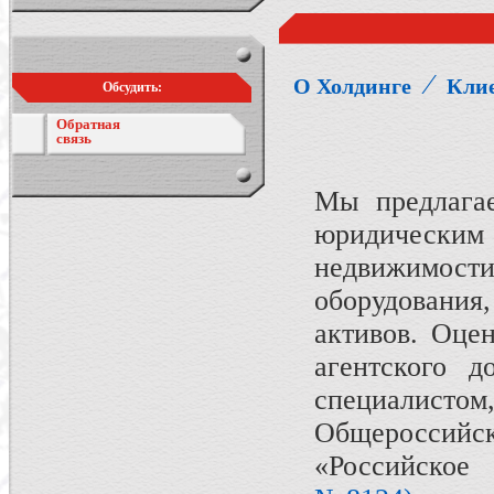
⁄
О Холдинге
Кли
Обсудить:
Обратная
связь
Мы предлагае
юридическ
недвижимост
оборудовани
активов. Оце
агентского д
специалистом
Общероссий
«Российское