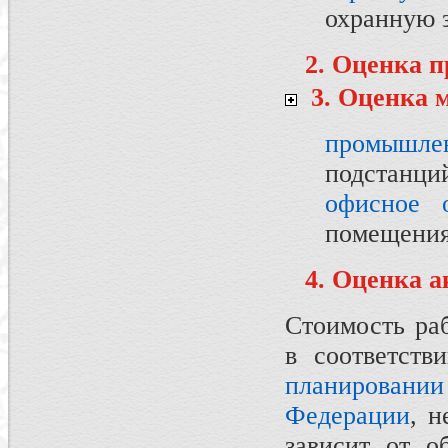
охранную 
2. Оценка п
3. Оценка 
промышлен
подстанций
офисное о
помещения
4. Оценка 
Стоимость ра
в соответст
планирован
Федерации
, н
зависит от о