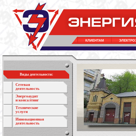
КЛИЕНТАМ
ЭЛЕКТРО
Виды деятельности:
Сетевая
деятельность
Энергоаудит
и консалтинг
Технические
услуги
Инновационная
деятельность