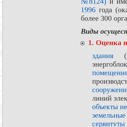
№8124)
и име
1996
года (ок
более 300 орг
Виды осущест
1. Оценка 
здания
(в
энергоблок
помещени
производс
сооружени
линий эле
объекты н
земельные
сервитуты