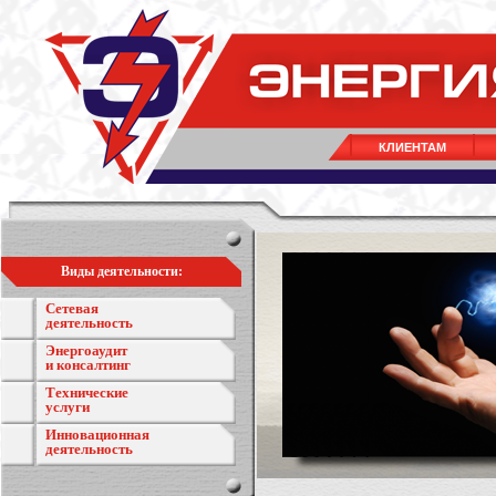
КЛИЕНТАМ
Виды деятельности:
Сетевая
деятельность
Энергоаудит
и консалтинг
Технические
услуги
Инновационная
деятельность