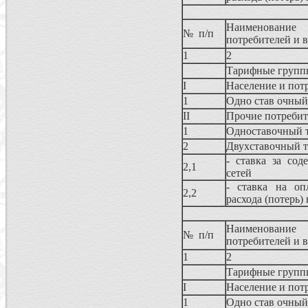
Наименование
№ п/п
потребителей и 
1
2
Тарифные группы
I
Население и пот
1
Одно став очный
II
Прочие потреби
1
Одноставочный 
2
Двухставочный 
- ставка за сод
2,1
сетей
- ставка на оп
2,2
расхода (потерь)
Наименование
№ п/п
потребителей и 
1
2
Тарифные группы
I
Население и пот
1
Одно став очный