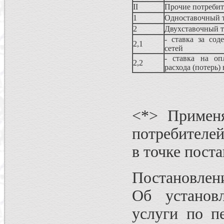
II
Прочие потреби
1
Одноставочный 
2
Двухставочный 
- ставка за сод
2,1
сетей
- ставка на оп
2,2
расхода (потерь)
<*> Применя
потребителей
в точке поста
Постановлени
Об установ
услуги по п