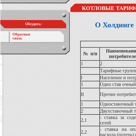
КОТЛОВЫЕ ТАРИФ
О Холдинге
Обсудить:
Обратная
связь
Наименование
№ п/п
потребител
1
2
Тарифные группы
I
Население и пот
1
Одно став очный
II
Прочие потреби
1
Одноставочный 
2
Двухставочный 
- ставка за сод
2,1
сетей
- ставка на оп
2,2
расхода (потерь)