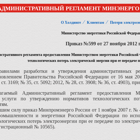
АДМИНИСТРАТИВНЫЙ РЕГЛАМЕНТ МИНЭНЕРГО
⁄
⁄
О Холдинге
Клиентам
Потери электроэ
Министерство энергетики Российской Федера
Приказ №599 от 27 ноября 2012 г
стративного регламента предоставления Министерством энергетики Российской 
технологических потерь электрической энергии при ее передаче 
авилами разработки и утверждения административных регл
овлением Правительства Российской Федерации от 16 мая 201
ст. 3169; № 35, ст. 5092; 2012, № 28, ст. 3908; № 36, ст. 4903), п
агаемый Административный регламент предоставления М
й услуги по утверждению нормативов технологических по
тям.
вшим силу приказ Минпромэнерго России от 1 ноября 2007 г. №
ромышленности и энергетики Российской Федерации по исп
логических потерь электроэнергии при ее передаче по электр
регистрационный № 10565).