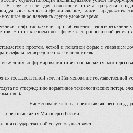
России, осуществляющий индивидуальное устное информиров
ы. В случае если для подготовки ответа требуется продо
видуальное устное информирование, может предложить заи
ном виде либо назначить другое удобное время.
ьменное информирование при обращении заинтересованных
очтовым отправлением или в форме электронного сообщения (в
ставляется в простой, четкой и понятной форме с указанием до
ера телефона непосредственного исполнителя.
исьменном информировании ответ направляется заинтересова
вления государственной услуги Наименование государственной у
услуга по утверждению нормативов технологических потерь эле
ормативы).
Наименование органа, предоставляющего государ
уга предоставляется Минэнерго России.
ления государственной услуги осуществляет