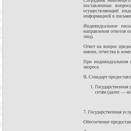
Сотрудник Минэнерго 
поставленные вопрос
осуществляющий инди
информацией в письмен
Индивидуальное пис
направления ответов п
лиц).
Ответ на вопрос предо
имени, отчества и ном
При индивидуальном п
запроса.
II. Стандарт предоста
Государственная 
сетям (далее — н
7. Государственная усл
Обеспечение предостав