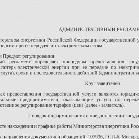
АДМИНИСТРАТИВНЫЙ РЕГЛАМ
терством энергетики Российской Федерации государственной 
нергии при ее передаче по электрическим сетям
 Предмет регулирования
ый регламент определяет процедуры предоставления гос
 потерь электрической энергии при ее передаче по электрич
услуга), сроки и последовательность действий (административны
Круг заявителей
ках предоставления государственной услуги являются юридич
альные предприниматели, оказывающие услуги по передач
ственное регулирование тарифов (цен) (далее - заявитель).
Порядок информирования о предоставлении госуда
те нахождения и графике работы Министерства энергетики Росс
я направления документов и обращений: 107996, ГСП-6, Москва, 