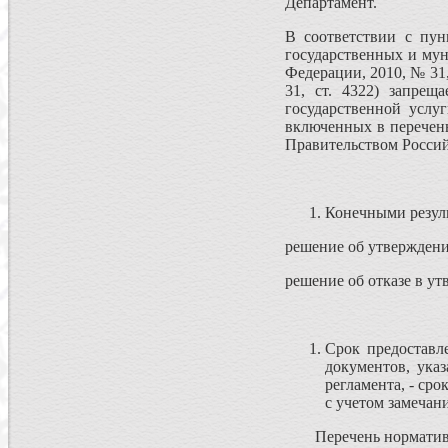
Департамент.
В соответствии с пун
государственных и мун
Федерации, 2010, № 31, с
31, ст. 4322) запрещ
государственной услу
включенных в перечень
Правительством Росси
Конечными резуль
решение об утвержден
решение об отказе в ут
Срок предоставл
документов, ука
регламента, - ср
с учетом замечан
Перечень норматив