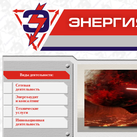
Виды деятельности:
Сетевая
деятельность
Энергоаудит
и консалтинг
Технические
услуги
Инновационная
деятельность