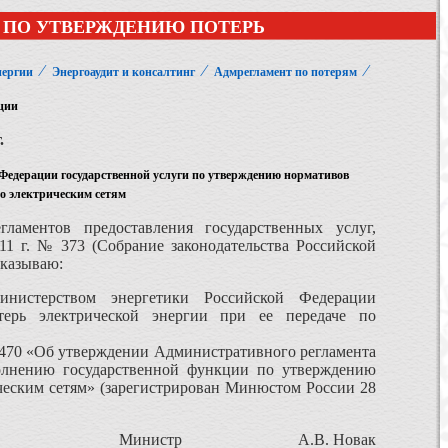
 ПО УТВЕРЖДЕНИЮ ПОТЕРЬ
⁄
⁄
⁄
нергии
Энергоаудит и консалтинг
Адмрегламент по потерям
ции
.
Федерации государственной услуги по утверждению нормативов
по электрическим сетям
аментов предоставления государственных услуг,
1 г. № 373 (Собрание законодательства Российской
риказываю:
инистерством энергетики Российской Федерации
терь электрической энергии при ее передаче по
 470 «Об утверждении Административного регламента
олнению государственной функции по утверждению
ическим сетям» (зарегистрирован Минюстом России 28
Министр А.В. Новак