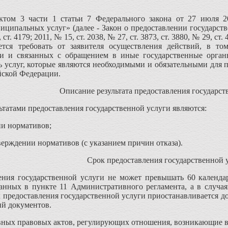
ктом 3 части 1 статьи 7 Федерального закона от 27 июля 
иципальных услуг» (далее - Закон о предоставлении государств
т. 4179; 2011, № 15, ст. 2038, № 27, ст. 3873, ст. 3880, № 29, ст. 4
ается требовать от заявителя осуществления действий, в т
ги и связанных с обращением в иные государственные орган
 услуг, которые являются необходимыми и обязательными для 
йской Федерации.
Описание результата предоставления государст
татами предоставления государственной услуги являются:
ии нормативов;
верждении нормативов (с указанием причин отказа).
Срок предоставления государственной 
ения государственной услуги не может превышать 60 календ
занных в пункте 11 Административного регламента, а в случа
ок предоставления государственной услуги приостанавливается 
ий документов.
ных правовых актов, регулирующих отношения, возникающие в 