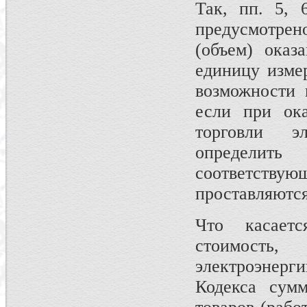
Так, пп. 5, 
предусмотрен
(объем) оказ
единицу изме
возможности 
если при ока
торговли э
определит
соответст
проставляются
Что касает
стоимость
электроэнергии
Кодекса сумм