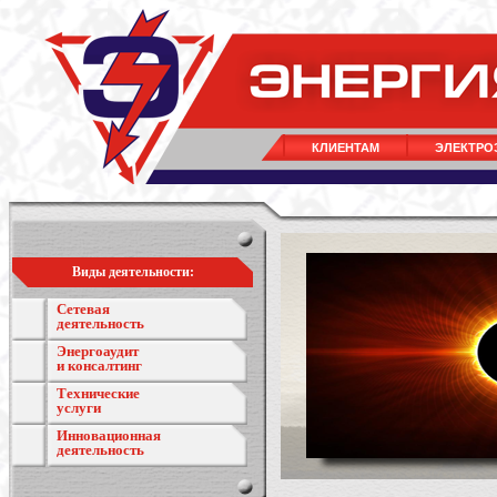
КЛИЕНТАМ
ЭЛЕКТРО
Виды деятельности:
Сетевая
деятельность
Энергоаудит
и консалтинг
Технические
услуги
Инновационная
деятельность