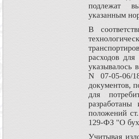
подлежат в
указанным но
В соответст
технологичес
транспортиро
расходов для
указывалось 
N 07-05-06/
документов, 
для потреби
разработаны 
положений ст.
129-ФЗ "О бух
Учитывая изл