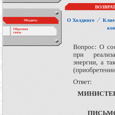
ВОЗВРА
⁄
О Холдинге
Клие
Обсудить:
ко
Обратная
связь
Вопрос: О со
при реализа
энергии, а т
(приобретени
Ответ:
МИНИСТЕ
ПИСЬМ