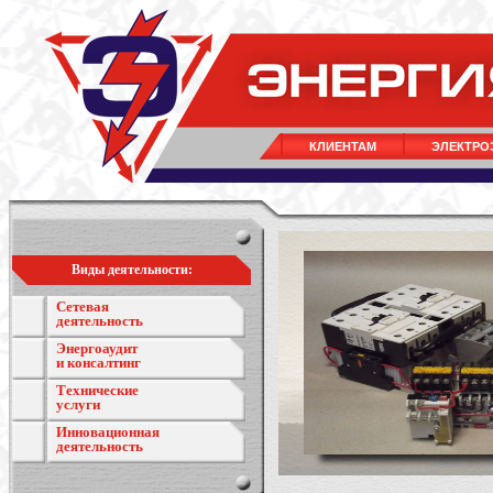
КЛИЕНТАМ
ЭЛЕКТРО
Виды деятельности:
Сетевая
деятельность
Энергоаудит
и консалтинг
Технические
услуги
Инновационная
деятельность