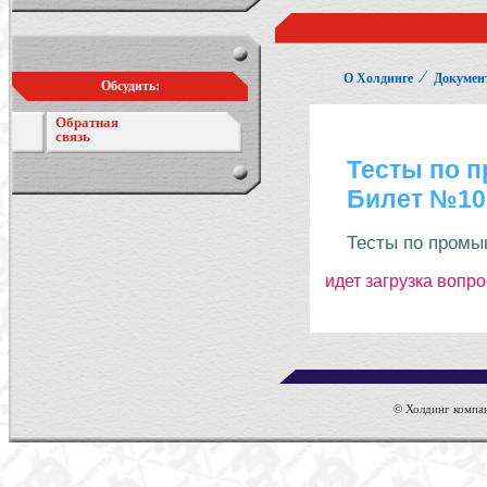
⁄
О Холдинге
Докумен
Обсудить:
Обратная
связь
© Холдинг компан