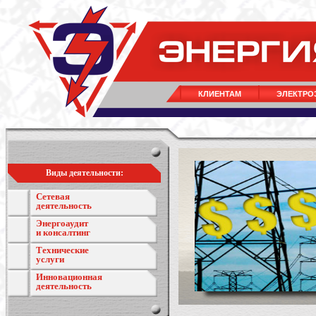
КЛИЕНТАМ
ЭЛЕКТРО
Виды деятельности:
Сетевая
деятельность
Энергоаудит
и консалтинг
Технические
услуги
Инновационная
деятельность