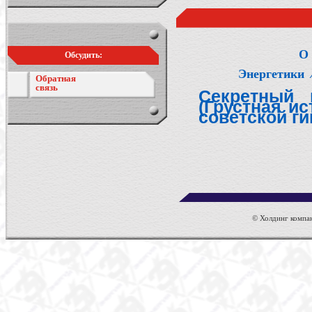
О 
Обсудить:
Энергетики
Обратная
связь
Секретный 
(Грустная и
советской ги
© Холдинг компан