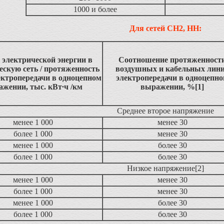
1000 и более
Для сетей СН2, НН:
 электрической энергии в
Соотношение протяженност
ескую сеть / протяженность
воздушных и кабельных лин
ектропередачи в одноцепном
электропередачи в одноцепн
жении, тыс. кВт∙ч /км
выражении, %[1]
Среднее второе напряжение
менее 1 000
менее 30
более 1 000
менее 30
менее 1 000
более 30
более 1 000
более 30
Низкое напряжение[2]
менее 1 000
менее 30
более 1 000
менее 30
менее 1 000
более 30
более 1 000
более 30