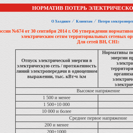
НОРМАТИВ ПОТЕРЬ ЭЛЕКТРИЧЕСКОЙ
⁄
⁄
О Холдинге
Клиентам
Потери электроэнерг
ссии №674 от 30 сентября 2014 г. Об утверждении нормативов
электрическим сетям территориальных сетевых орг
Для сетей ВН, СН1:
Нормативы по
энергии пр
Отпуск электрической энергии в
электр
электрическую сеть / протяженность
территор
линий электропередачи в одноцепном
организа
выражении, тыс. кВт∙ч /км
электрич
электри
Высокое напряжение
1 500 и менее
1 500÷10 000
10 000 и более
Среднее первое напряжение
200 и менее
200÷1000