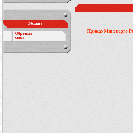
Обсудить:
Приказ Минэнерго Ро
Обратная
связь