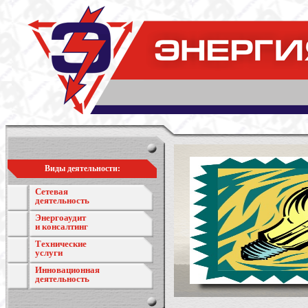
Виды деятельности:
Сетевая
деятельность
Энергоаудит
и консалтинг
Технические
услуги
Инновационная
деятельность