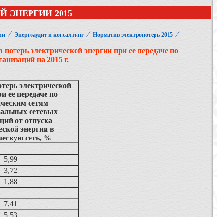
 ЭНЕРГИИ 2015
⁄
⁄
⁄
ии
Энергоаудит и консалтинг
Норматив электропотерь 2015
 потерь электрической энергии при ее передаче по
анизаций на 2015 г.
терь электрической
и ее передаче по
ическим сетям
иальных сетевых
ций от отпуска
еской энергии в
ческую сеть, %
5,99
3,72
1,88
7,41
5,53