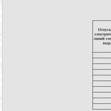
Отпуск
электрич
линий эл
выра