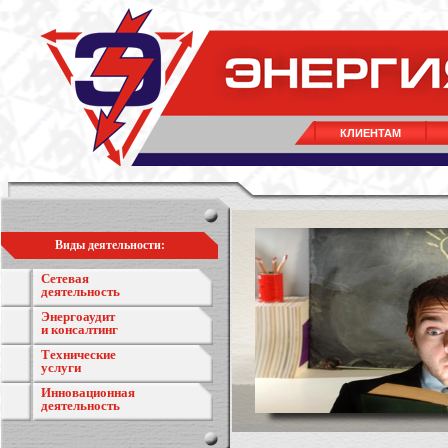
КЛИЕНТАМ
Виды деятельности:
Сетевая
деятельность
Энергоаудит
и консалтинг
Технические
услуги
Инновационная
деятельность