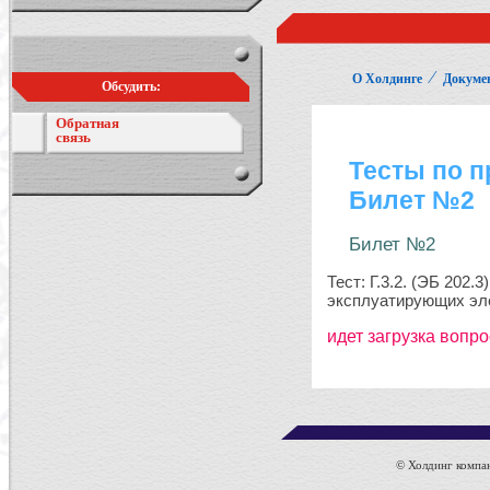
⁄
О Холдинге
Докуме
Обсудить:
Обратная
связь
© Холдинг компан