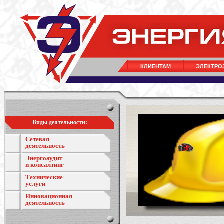
КЛИЕНТАМ
ЭЛЕКТРО
Виды деятельности:
Сетевая
деятельность
Энергоаудит
и консалтинг
Технические
услуги
Инновационная
деятельность