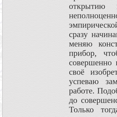
открытию 
неполноцен
эмпирическо
сразу начин
меняю конс
прибор, чт
совершенно 
своё изобре
успеваю зам
работе. Подо
до совершенс
Только тог