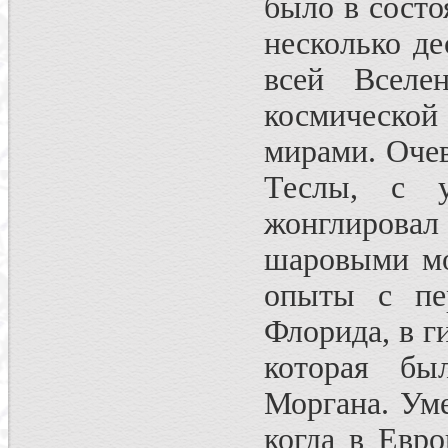
было в состо
несколько де
всей Вселе
космическо
мирами. Оче
Теслы, с у
жонглирова
шаровыми мо
опыты с пе
Флорида, в г
которая бы
Моргана. Уме
когда в Евр