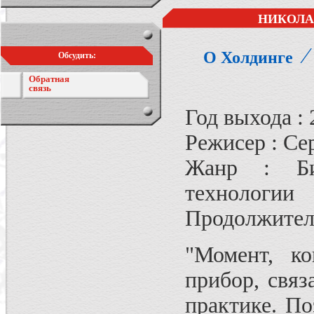
НИКОЛA 
О Холдинге
Обсудить:
Обратная
связь
Год выхода : 
Режисер : Се
Жанр : Би
технологии
Продолжител
"Момент, ко
прибор, связ
практике. П