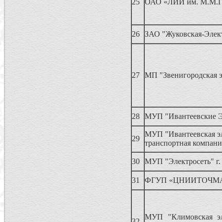
25
ОАО «ЛИИ им. М.М.Г
26
ЗАО "Жуковская-Элек
27
МП "Звенигородская э
28
МУП "Ивантеевские Э
МУП "Ивантеевская эл
29
транспортная компани
30
МУП "Электросеть" г.
31
ФГУП «ЦНИИТОЧМ
МУП "Климовская эл
32