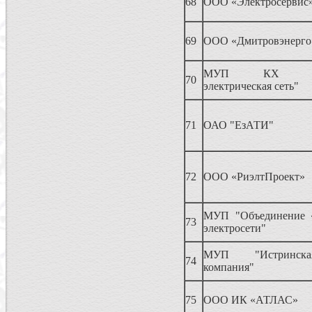
68
ООО «Электросервис
69
ООО «Дмитровэнерго
МУП КХ "Его
70
электрическая сеть"
71
ОАО "ЕзАТИ"
72
ООО «РиэлтПроект»
МУП "Объединение 
73
электросети"
МУП "Истринска
74
компания"
75
ООО ИК «АТЛАС»