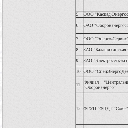
5
ООО "Каскад-Энергос
6
ОАО "Оборонэнергос
7
ООО "Энерго-Сервис
8
ЗАО "Балашихинская э
9
ЗАО "Электросетьэкс
10
ООО "СпецЭнергоДев
Филиал "Централ
11
"Оборонэнерго"
12
ФГУП "ФЦДТ "Союз