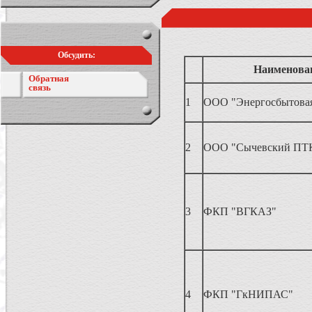
Обсудить:
Наименова
Обратная
связь
1
ООО "Энергосбытовая
2
ООО "Сычевский ПТ
3
ФКП "ВГКАЗ"
4
ФКП "ГкНИПАС"