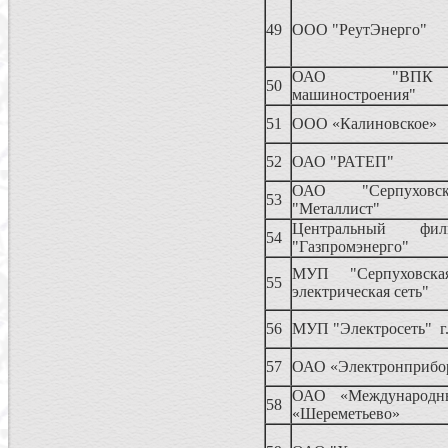
49
ООО "РеутЭнерго"
ОАО "ВПК
50
машиностроения"
51
ООО «Калиновское»
52
ОАО "РАТЕП"
ОАО "Серпуховс
53
"Металлист"
Центральный ф
54
"Газпромэнерго"
МУП "Серпуховска
55
электрическая сеть"
56
МУП "Электросеть" г
57
ОАО «Электронприбо
ОАО «Международн
58
«Шереметьево»