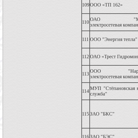
109
ООО «ТП 162»
ОАО "Мытищ
110
электросетевая компа
111
ООО "Энергия тепла"
112
ОАО «Трест Гидромо
ООО "Наро-Ф
113
электросетевая компа
МУП "Стёпановская 
114
служба"
115
ЗАО "БКС"
116
ЗАО "БЭС"