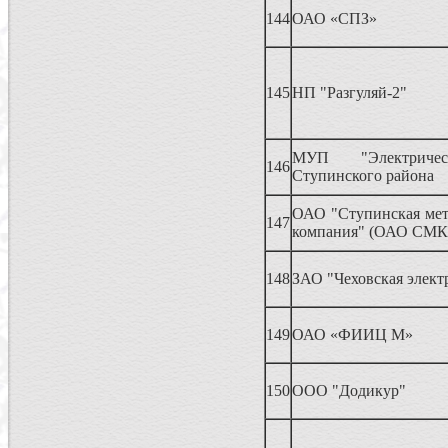
144
ОАО «СПЗ»
145
НП "Разгуляй-2"
МУП "Электричес
146
Ступинского района
ОАО "Ступинская мет
147
компания" (ОАО СМК
148
ЗАО "Чеховская элект
149
ОАО «ФИИЦ М»
150
ООО "Додикур"