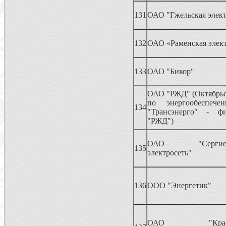
131
ОАО "Гжельская элект
132
ОАО «Раменская элект
133
ОАО "Бикор"
ОАО "РЖД" (Октябрьс
по энергообеспе
134
"Трансэнерго" - 
"РЖД")
ОАО "Сергиево-
135
электросеть"
136
ООО "Энергетик"
ОАО "Красноз