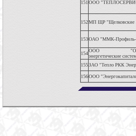
151
ООО "ТЕПЛОСЕРВИ
152
МП ЩР "Щелковские 
153
ОАО "ММК-Профиль-
ООО "Объед
154
энергетические систе
155
ЗАО "Тепло РКК Энер
156
ООО "Энергокапиталс