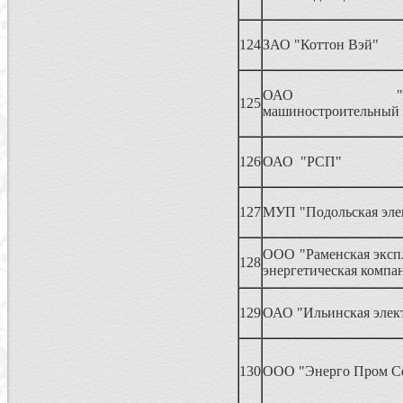
124
ЗАО "Коттон Вэй"
ОАО "Демих
125
машиностроительный 
126
ОАО "РСП"
127
МУП "Подольская эле
ООО "Раменская эксп
128
энергетическая компа
129
ОАО "Ильинская элек
130
ООО "Энерго Пром С