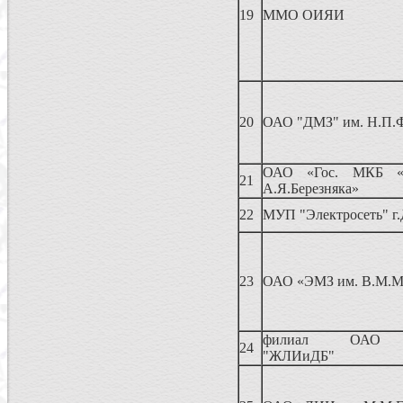
19
ММО ОИЯИ
20
ОАО "ДМЗ" им. Н.П.
ОАО «Гос. МКБ «Р
21
А.Я.Березняка»
22
МУП "Электросеть" г
23
ОАО «ЭМЗ им. В.М.М
филиал ОАО «
24
"ЖЛИиДБ"