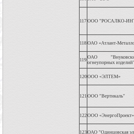
117
ООО "РОСАЛКО-ИН
118
ОАО «Атлант-Металло
ОАО "Внуковск
119
огнеупорных изделий
120
ООО «ЭЛТЕМ»
121
ООО "Вертикаль"
122
ООО «ЭнергоПроект»
123
ОАО "Одинцовская эл