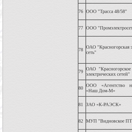
76
ООО "Трасса 48/58"
77
ООО "Промэлектросе
ОАО "Красногорская э
78
сеть"
ОАО "Красногорское
79
электрических сетей"
ООО «Агентство н
80
«Наш Дом-М»
81
ЗАО «К-РАЭСК»
82
МУП "Видновское П