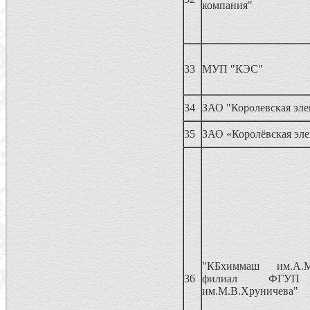
компания"
33
МУП "КЭС"
34
ЗАО "Королевская эле
35
ЗАО «Королёвская эле
"КБхиммаш им.А.М
36
филиал ФГУП
им.М.В.Хруничева"