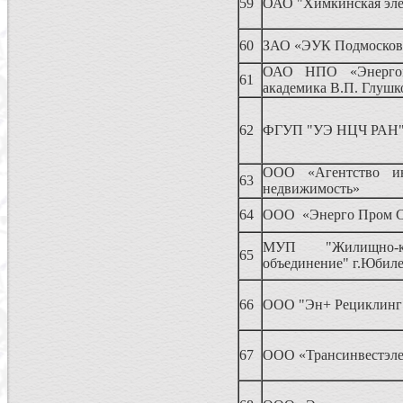
59
ОАО "Химкинская эле
60
ЗАО «ЭУК Подмосков
ОАО НПО «Энерго
61
академика В.П. Глушк
62
ФГУП "УЭ НЦЧ РАН
ООО «Агентство и
63
недвижимость»
64
ООО «Энерго Пром С
МУП "Жилищно-ко
65
объединение" г.Юбил
66
ООО "Эн+ Рециклинг
67
ООО «Трансинвестэле