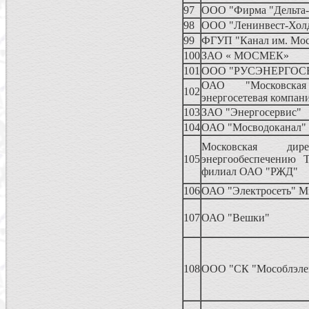
97
ООО "Фирма "Дельта-
98
ООО "Ленинвест-Хол
99
ФГУП "Канал им. Мо
100
ЗАО « МОСМЕК»
101
ООО "РУСЭНЕРГОС
ОАО "Московская
102
энергосетевая компан
103
ЗАО "Энергосервис"
104
ОАО "Мосводоканал"
Московская ди
105
энергообеспечению Т
филиал ОАО "РЖД"
106
ОАО "Электросеть" 
107
ОАО "Вешки"
108
ООО "СК "Мособлэле