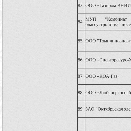
83
ООО «Газпром ВНИИ
МУП "Комбин
84
благоустройства" пос
85
ООО "Томилиноэнерг
86
ООО «Энергоресурс-
87
ООО «КОА-Газ»
88
ООО «Любэнергоснаб
89
ЗАО "Октябрьская эле