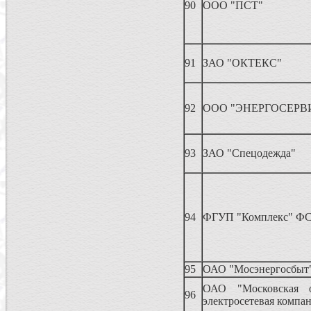
90
ООО "ПСТ"
91
ЗАО "ОКТЕКС"
92
ООО "ЭНЕРГОСЕРВ
93
ЗАО "Спецодежда"
94
ФГУП "Комплекс" ФС
95
ОАО "Мосэнергосбыт
ОАО "Московская о
96
электросетевая компа