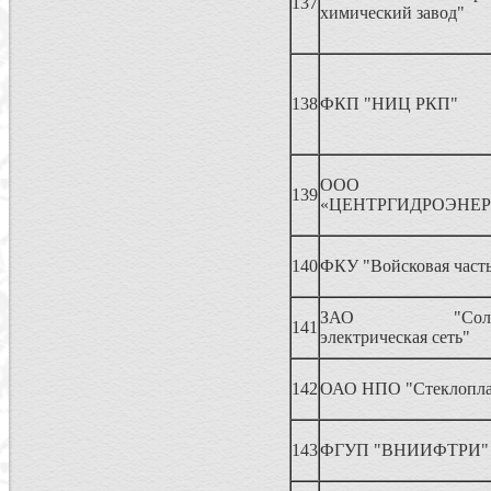
137
химический завод"
138
ФКП "НИЦ РКП"
ООО
139
«ЦЕНТРГИДРОЭНЕР
140
ФКУ "Войсковая часть
ЗАО "Солнечн
141
электрическая сеть"
142
ОАО НПО "Стеклопла
143
ФГУП "ВНИИФТРИ"