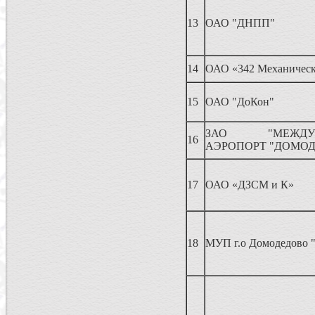
13
ОАО "ДНПП"
14
ОАО «342 Механическ
15
ОАО "ДоКон"
ЗАО "МЕЖДУН
16
АЭРОПОРТ "ДОМО
17
ОАО «ДЗСМ и К»
18
МУП г.о Домодедово "