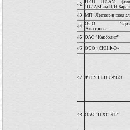
НИЦ ЦИАМ фили
42
"ЦИАМ им.П.И.Баран
43
МП "Лыткаринская эл
ООО "Орехово-
44
Электросеть"
45
ОАО "Карболит"
46
ООО «СКИФ-Э»
47
ФГБУ ГНЦ ИФВЭ
48
ОАО "ПРОТЭП"