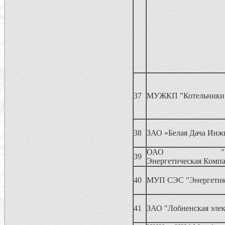
37
МУЖКП "Котельники
38
ЗАО «Белая Дача Инж
ОАО "Регио
39
Энергетическая Комп
40
МУП СЭС "Энергети
41
ЗАО "Лобненская элек