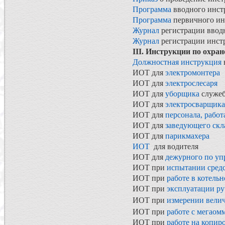
Программа
вводного инст
Программа
первичного ин
Журнал
регистрации ввод
Журнал
регистрации инстр
III. Инструкции по охран
Должностная инструкция
ИОТ для
электромонтера
ИОТ для
электрослесаря
ИОТ для
уборщика
служе
ИОТ для
электросварщика
ИОТ для
персонала, раб
ИОТ для
заведующего скл
ИОТ для
парикмахера
ИОТ
для водителя
ИОТ для
дежурного по у
ИОТ при
испытании сред
ИОТ при
работе в котель
ИОТ при
эксплуатации ру
ИОТ при
измерении вели
ИОТ при
работе с мегаом
ИОТ при
работе на копир