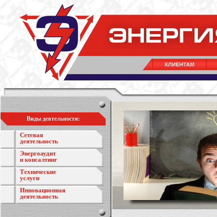
КЛИЕНТАМ
Виды деятельности:
Сетевая
деятельность
Энергоаудит
и консалтинг
Технические
услуги
Инновационная
деятельность