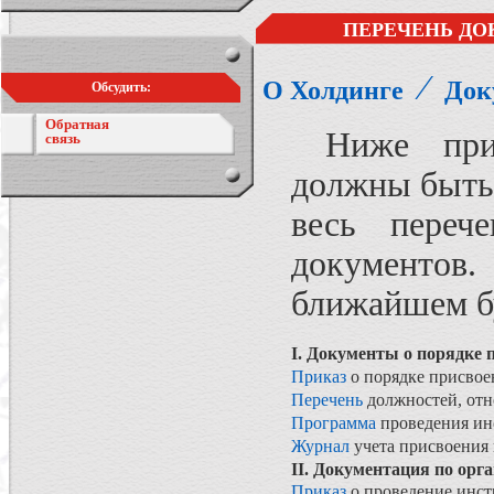
ПЕРЕЧЕНЬ ДО
⁄
О Холдинге
Док
Обсудить:
Обратная
Ниже приве
связь
должны быть 
весь переч
документов
ближайшем 
I. Документы о порядке 
Приказ
о порядке присвое
Перечень
должностей, отн
Программа
проведения инс
Журнал
учета присвоения 
II. Документация по орг
Приказ
о проведение инст