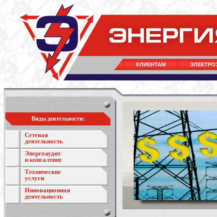
КЛИЕНТАМ
ЭЛЕКТРО
Виды деятельности:
Сетевая
деятельность
Энергоаудит
и консалтинг
Технические
услуги
Инновационная
деятельность