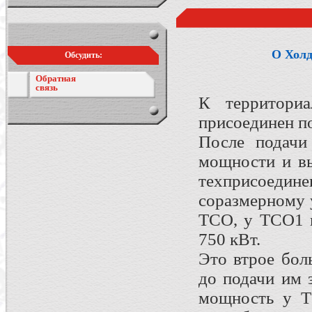
О Холд
Обсудить:
Обратная
связь
К территориа
присоединен п
После подачи
мощности и в
техприсоеди
соразмерному
ТСО, у ТСО1 
750 кВт.
Это втрое бол
до подачи им 
мощность у Т