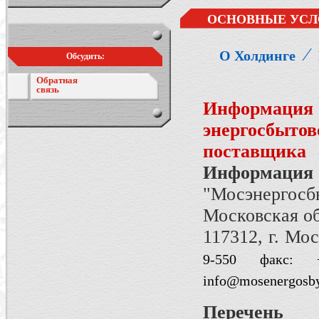
ОСНОВНЫЕ УСЛ
⁄
О Холдинге
Обсудить:
Обратная
связь
Информация 
энергосбыто
поставщика
Информация
"Мосэнергосбы
Московская о
117312, г. Мос
9-550
факс:
info@mosenergosby
Перечень