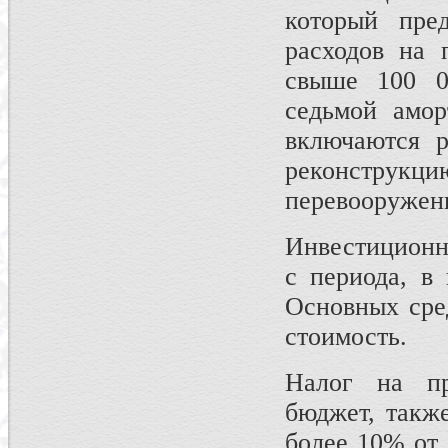
который пре
расходов на 
свыше 100 0
седьмой амор
включаются р
реконструк
перевооружени
Инвестиционны
с периода, в
Основных сред
стоимость.
Налог на пр
бюджет, такж
более 10% от