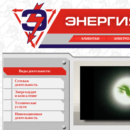
КЛИЕНТАМ
ЭЛЕКТРО
Виды деятельности:
Сетевая
деятельность
Энергоаудит
и консалтинг
Технические
услуги
Инновационная
деятельность