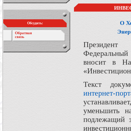
ИНВЕ
О Х
Обсудить:
Энер
Обратная
связь
Президент
Федеральный 
вносит в Н
«Инвестицион
Текст доку
интернет-порт
устанавливае
уменьшить на
подлежащий з
инвестиц