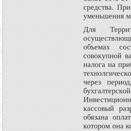
средства. При
уменьшения мо
Для Террит
осуществлющ
объемах со
совокупной в
налога на при
технолгическ
через перио
бухгалтер
Инвестиционн
кассовый ра
обязана опла
котором она к