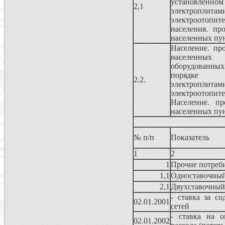
установленном
2,1
электроп
электроотопит
населения. пр
населенных пу
Население. пр
населенных
оборудованн
порядке 
2.2.
электроп
электроотопи
Население. п
населенных пу
№ п/п
Показатель
1
2
1
Прочие потреб
1,1
Одноставочный
2,1
Двухставочный
- ставка за с
02.01.2001
сетей
- ставка на о
02.01.2002