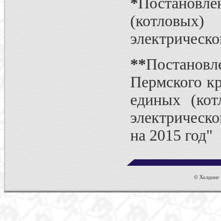
*
Постановл
(котловых
электрическо
*
*
Постановл
Пермского к
единых (кот
электрическ
на 2015 год"
© Холдинг к