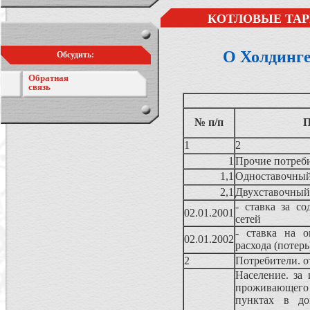
КОТЛОВЫЕ ТАР
О Холдинг
Обсудить:
Обратная
связь
№ п/п
П
1
2
1
Прочие потреб
1,1
Одноставочный
2,1
Двухставочный
- ставка за с
02.01.2001
сетей
- ставка на о
02.01.2002
расхода (потерь
2
Потребители. о
Население. за
проживающего 
пунктах в до