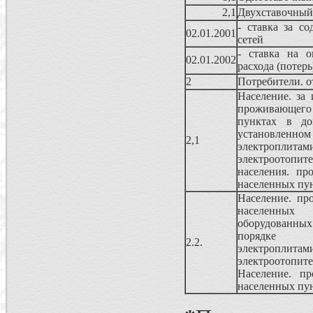
2,1
Двухставочный
- ставка за с
02.01.2001
сетей
- ставка на о
02.01.2002
расхода (потерь
2
Потребители. о
Население. за
проживающего 
пунктах в до
установленном
2,1
электроп
электроотопит
населения. пр
населенных пу
Население. пр
населенных
оборудованн
порядке 
2.2.
электроп
электроотопи
Население. п
населенных пу