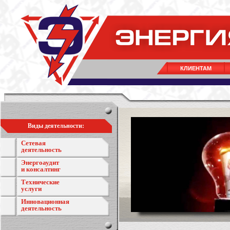
КЛИЕНТАМ
Виды деятельности:
Сетевая
деятельность
Энергоаудит
и консалтинг
Технические
услуги
Инновационная
деятельность