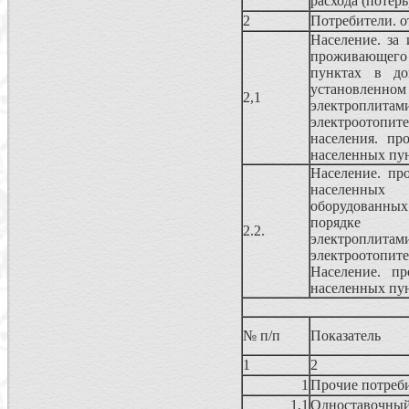
расхода (потерь
2
Потребители. о
Население. за
проживающего 
пунктах в до
установленном
2,1
электроп
электроотопит
населения. пр
населенных пу
Население. пр
населенных
оборудованн
порядке 
2.2.
электроп
электроотопи
Население. п
населенных пу
№ п/п
Показатель
1
2
1
Прочие потреб
1,1
Одноставочный