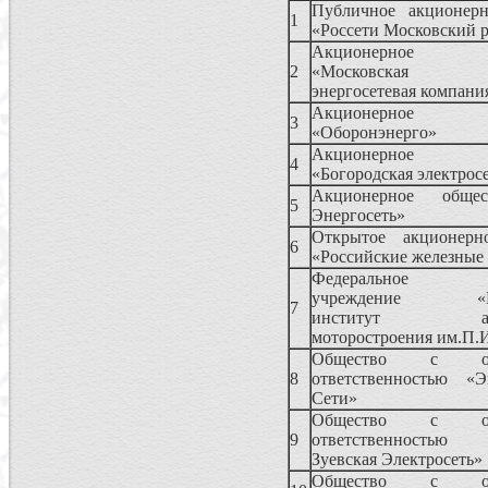
Публичное акционерн
1
«Россети Московский 
Акционерное 
2
«Московская о
энергосетевая компани
Акционерное 
3
«Оборонэнерго»
Акционерное 
4
«Богородская электрос
Акционерное общ
5
Энергосеть»
Открытое акционерн
6
«Российские железные
Федеральное ав
учреждение «Це
7
институт авиа
моторостроения им.П.
Общество с огр
8
ответственностью «
Сети»
Общество с огр
9
ответственностью
Зуевская Электросеть»
Общество с огр