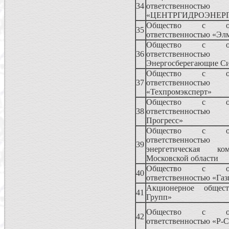
34
ответственностью
«ЦЕНТРГИДРОЭНЕР
Общество с огр
35
ответственностью «Эл
Общество с огр
36
ответственностью 
Энергосберегающие С
Общество с огр
37
ответственностью
«Техпромэксперт»
Общество с огр
38
ответственностью
Прогресс»
Общество с огр
ответственностью 
39
энергетическая к
Московской области
Общество с огр
40
ответственностью «Газ
Акционерное общес
41
Групп»
Общество с огр
42
ответственностью «Р-