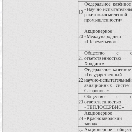
Федеральное казённое
«Научно-испытател
19
ракетно-космической
промышленности»
Акционерное 
20
«Международный
«Шереметьево»
Общество с огр
21
ответственностью 
Холдинг»
Федеральное казенное
«Государственны
22
научно-испытатель
авиационных систем
Сафронова»
Общество с огр
23
ответственностью
«ТЕПЛОСЕРВИС»
Акционерное 
24
«Краснозаводский 
завод»
Акционерное общес