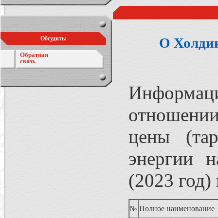
Обсудить:
О Холди
Обратная
связь
Информаци
отношении
цены (та
энергии н
(2023 год)
№
Полное наименование