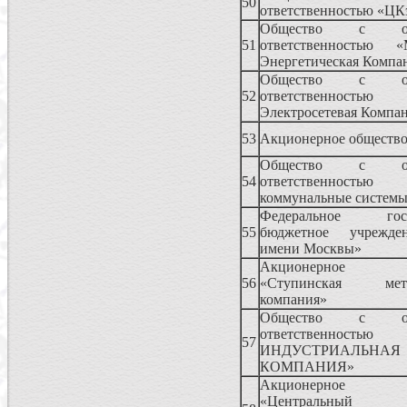
50
ответственностью «ЦК
Общество с огр
51
ответственностью «
Энергетическая Компа
Общество с огр
52
ответственностью 
Электросетевая Компа
53
Акционерное общество
Общество с огр
54
ответственностью
коммунальные систем
Федеральное госуд
55
бюджетное учрежде
имени Москвы»
Акционерное 
56
«Ступинская метал
компания»
Общество с огр
ответственность
57
ИНДУСТРИАЛЬНАЯ
КОМПАНИЯ»
Акционерное 
«Центральный