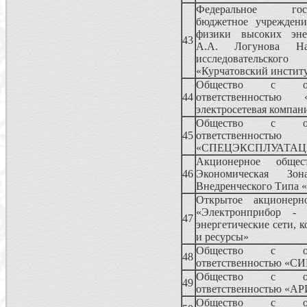
Федеральное госуд
бюджетное учреждени
физики высоких эн
43
А.А. Логунова Нац
исследовательск
«Курчатовский инстит
Общество с огр
44
ответственностью «
электросетевая компан
Общество с огр
45
ответственностью
«СПЕЦЭКСПЛУАТАЦ
Акционерное общес
46
Экономическая Зон
Внедренческого Типа
Открытое акционерн
«Электронприбор -
47
энергетические сети, 
и ресурсы»
Общество с огр
48
ответственностью «
Общество с огр
49
ответственностью «
Общество с огр