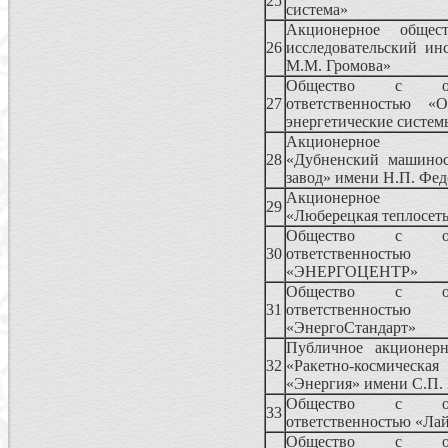
25
система»
Акционерное общес
26
исследовательский ин
М.М. Громова»
Общество с огр
27
ответственностью «О
энергетические систем
Акционерное 
28
«Дубненский машинос
завод» имени Н.П. Фед
Акционерное 
29
«Люберецкая теплосет
Общество с огр
30
ответственностью
«ЭНЕРГОЦЕНТР»
Общество с огр
31
ответственностью
«ЭнергоСтандарт»
Публичное акционерн
32
«Ракетно-космическа
«Энергия» имени С.П.
Общество с огр
33
ответственностью «Ла
Общество с огр