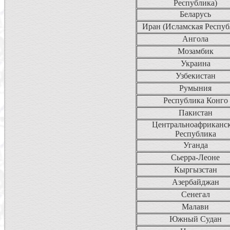
Республика)
Беларусь
Иран (Исламская Респуб
Ангола
Мозамбик
Украина
Узбекистан
Румыния
Республика Конго
Пакистан
Центральноафриканс
Республика
Уганда
Сьерра-Леоне
Кыргызстан
Азербайджан
Сенегал
Малави
Южный Судан