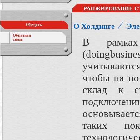
РАНЖИРОВАНИЕ С
⁄
О Холдинге
Эле
Обсудить:
Обратная
В рамках
связь
(doingbusi
учитываютс
чтобы на по
склад к си
подключе
основывает
таких пок
технологиче