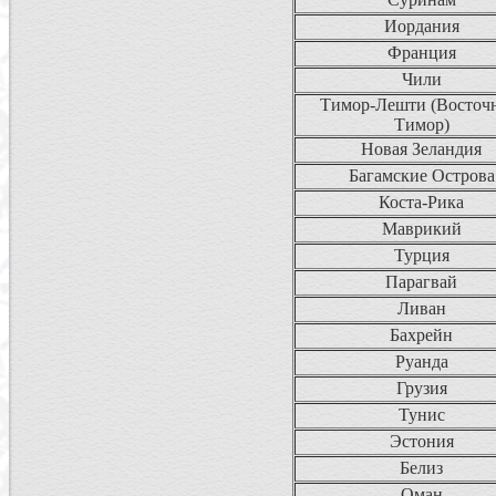
Иордания
Франция
Чили
Тимор-Лешти (Восточ
Тимор)
Новая Зеландия
Багамские Острова
Коста-Рика
Маврикий
Турция
Парагвай
Ливан
Бахрейн
Руанда
Грузия
Тунис
Эстония
Белиз
Оман