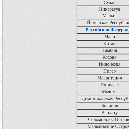
Судан
Никарагуа
Мальта
Йеменская Республи
Российская Федерац
Мали
Китай
Гамбия
Косово
Индонезия
Нигер
Мавритания
Гондурас
Мьянма
Доминиканская Респуб
Боливия
Вануату
Соломоновы Остров
Мальдивские Остро