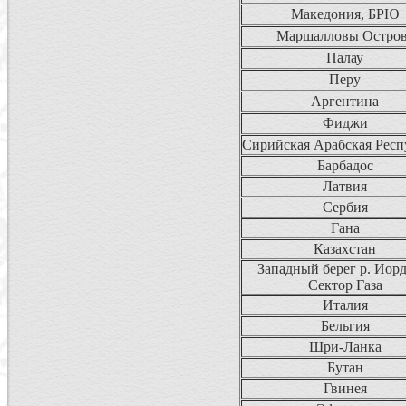
Македония, БРЮ
Маршалловы Остро
Палау
Перу
Аргентина
Фиджи
Сирийская Арабская Респ
Барбадос
Латвия
Сербия
Гана
Казахстан
Западный берег р. Иорд
Сектор Газа
Италия
Бельгия
Шри-Ланка
Бутан
Гвинея