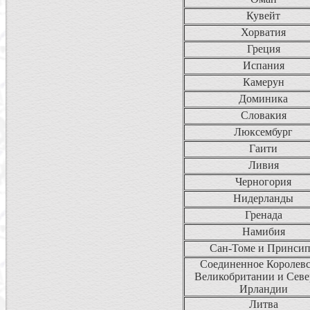
Кувейт
Хорватия
Греция
Испания
Камерун
Доминика
Словакия
Люксембург
Гаити
Ливия
Черногория
Нидерланды
Гренада
Намибия
Сан-Томе и Принси
Соединенное Королев
Великобритании и Сев
Ирландии
Литва