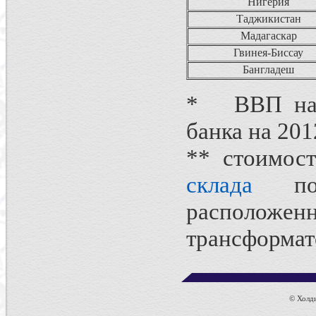
Нигерия
Таджикистан
Мадагаскар
Гвинея-Биссау
Бангладеш
* ВВП на д
банка на 201
** стоимос
склада
пот
располо
трансформат
© Холдин