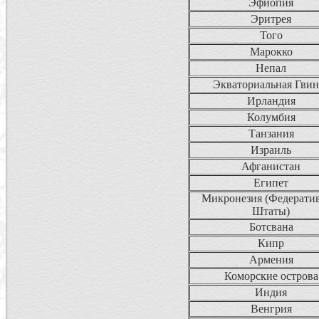
Эфиопия
Эритрея
Того
Марокко
Непал
Экваториальная Гвин
Ирландия
Колумбия
Танзания
Израиль
Афганистан
Египет
Микронезия (Федерати
Штаты)
Ботсвана
Кипр
Армения
Коморские острова
Индия
Венгрия