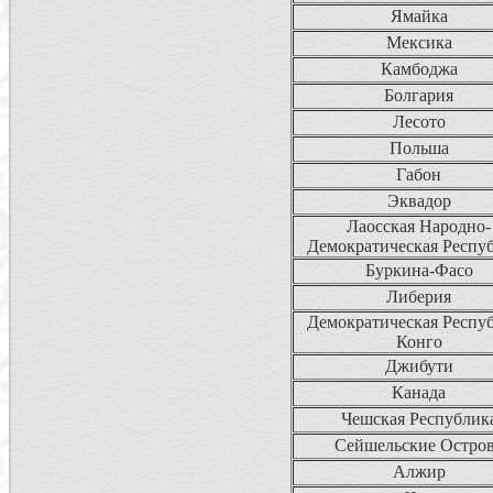
Ямайка
Мексика
Камбоджа
Болгария
Лесото
Польша
Габон
Эквадор
Лаосская Народно-
Демократическая Респу
Буркина-Фасо
Либерия
Демократическая Респу
Конго
Джибути
Канада
Чешская Республик
Сейшельские Остро
Алжир