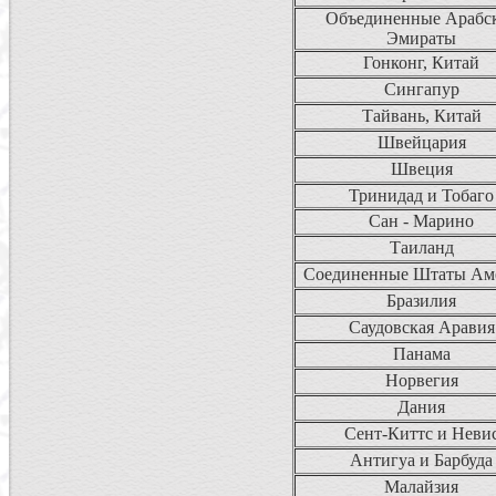
Объединенные Арабс
Эмираты
Гонконг, Китай
Сингапур
Тайвань, Китай
Швейцария
Швеция
Тринидад и Тобаго
Сан - Марино
Таиланд
Соединенные Штаты Ам
Бразилия
Саудовская Аравия
Панама
Норвегия
Дания
Сент-Киттс и Неви
Антигуа и Барбуда
Малайзия