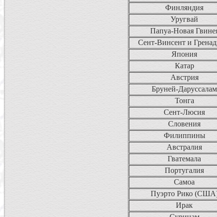
Финляндия
Уругвай
Папуа-Новая Гвине
Сент-Винсент и Грена
Япония
Катар
Австрия
Бруней-Даруссалам
Тонга
Сент-Люсия
Словения
Филиппины
Австралия
Гватемала
Португалия
Самоа
Пуэрто Рико (США
Ирак
Суринам