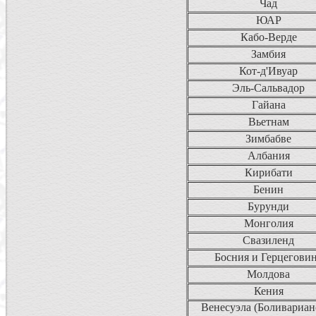
Чад
ЮАР
Кабо-Верде
Замбия
Кот-д'Ивуар
Эль-Сальвадор
Гайана
Вьетнам
Зимбабве
Албания
Кирибати
Бенин
Бурунди
Монголия
Свазиленд
Босния и Герцегови
Молдова
Кения
Венесуэла (Боливариан