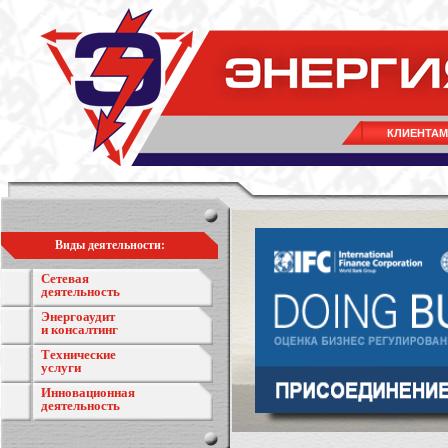
КЛИЕНТАМ
Виды деятельности:
Сетевая
деятельность
Энергоаудит
и консалтинг
Технические
услуги
Инновационная
деятельность