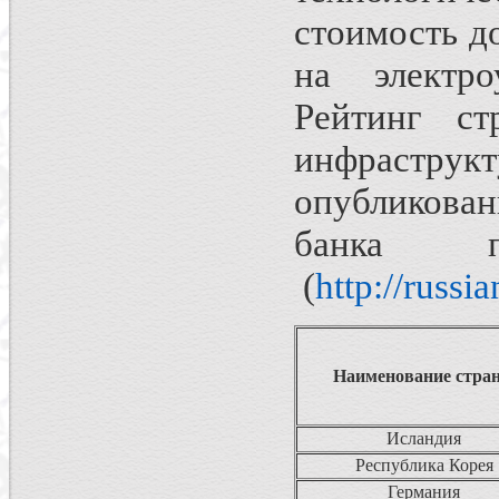
стоимость д
на электро
Рейтинг ст
инфрастр
опубликова
банка п
(
http://russi
Наименование стра
Исландия
Республика Корея
Германия