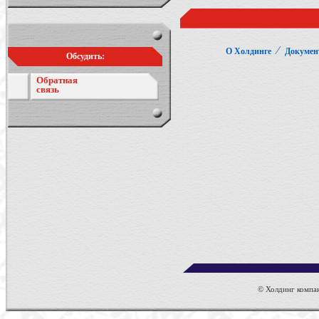
⁄
О Холдинге
Докумен
Обсудить:
Обратная
связь
© Холдинг компан