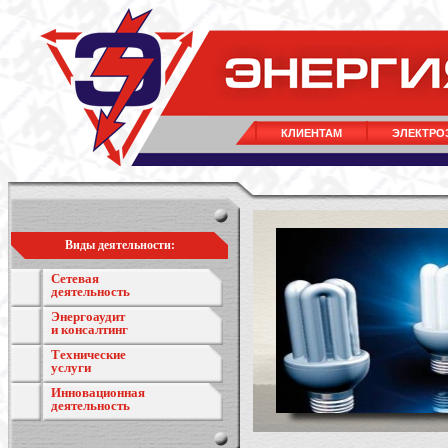
КЛИЕНТАМ
ЭЛЕКТРО
Виды деятельности:
Сетевая
деятельность
Энергоаудит
и консалтинг
Технические
услуги
Инновационная
деятельность