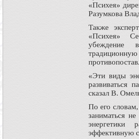
«Психея» дире
Разумкова Вла
Также экспер
«Психея» Се
убеждение 
традицио
противопоставл
«Эти виды эне
развиваться п
сказал В. Омел
По его словам
заниматься не
энергетики р
эффективную с