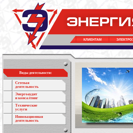
КЛИЕНТАМ
ЭЛЕКТРО
Виды деятельности:
Сетевая
деятельность
Энергоаудит
и консалтинг
Технические
услуги
Инновационная
деятельность