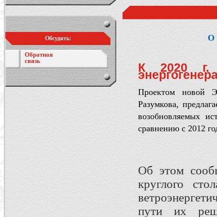
О 
Обсудить:
Обратная
связь
К 2020 г.
энергогенера
Проектом новой Эн
Разумкова, предлаг
возобновляемых ис
сравнению с 2012 го
Об этом сообщ
круглого сто
ветроэнергети
пути их реш