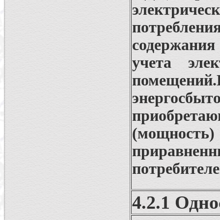
электриче
потреблени
содержания
учета эле
помещени
энергосбыт
приобрет
(мощност
приравне
потребителе
4.2.1 Одн