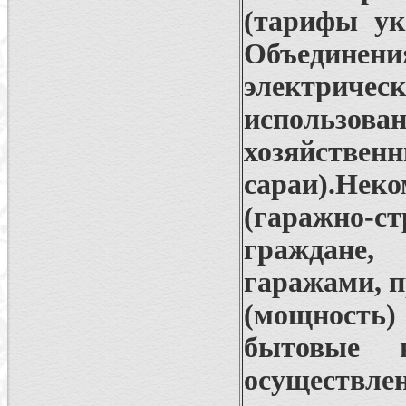
(тарифы ук
Объедине
электрич
использ
хозяйств
сараи).Не
(гаражно-с
граждане
гаражами, 
(мощность)
бытовые 
осущес