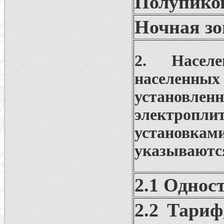
Полупиков
Ночная зо
2. Насел
населенных
установл
электропли
установка
указываются
2.1 Однос
2.2 Тари