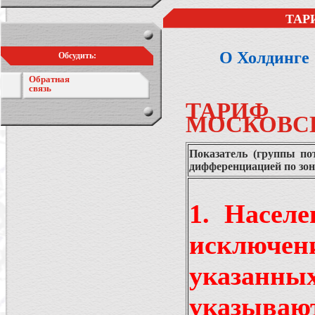
ТАР
О Холдинге
Обсудить:
Обратная
связь
ТАРИФ
МОСКОВСК
Показатель (группы по
дифференциацией по зон
1. Насел
исключен
указанн
указывают