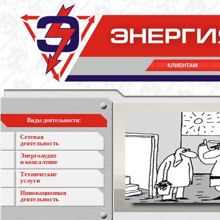
КЛИЕНТАМ
Виды деятельности:
Сетевая
деятельность
Энергоаудит
и консалтинг
Технические
услуги
Инновационная
деятельность