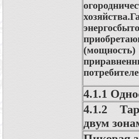
огоро
хозяйств
энергосбыт
приобрет
(мощност
приравне
потребителе
4.1.1 Одн
4.1.2 Та
двум зона
Пиковая з