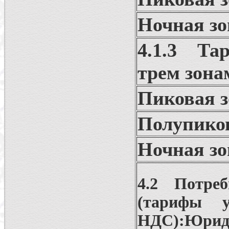
Ночная зо
4.1.3 Та
трем зона
Пиковая з
Полупиков
Ночная зо
4.2 Потре
(тарифы 
НДС):Юри