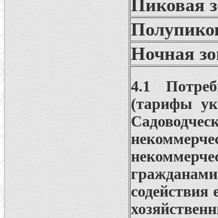
Пиковая з
Полупиков
Ночная зо
4.1 Потре
(тарифы ук
Садоводче
некоммер
некоммерч
гражданам
содействия 
хозяйстве