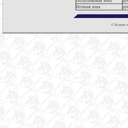
Полупиковая зона
ру
Ночная зона
ру
© Холдинг к