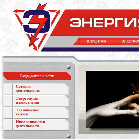
КЛИЕНТАМ
ЭЛЕКТРО
Виды деятельности:
Сетевая
деятельность
Энергоаудит
и консалтинг
Технические
услуги
Инновационная
деятельность