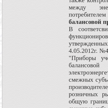
также контрол
между эне
потребителем
балансовой 
В соответсв
функциониров
утвержденных
4.05.2012г. №
"Приборы уч
балансов
электроэнерг
смежных субъе
производителе
розничных ры
общую границ