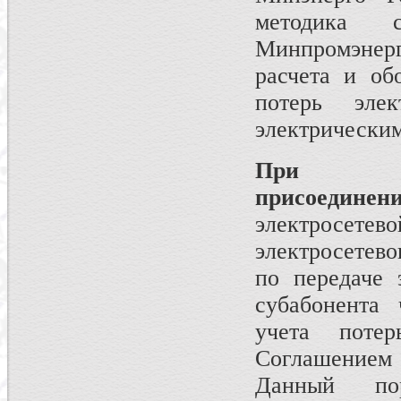
методика 
Минпромэнерг
расчета и об
потерь эле
электрическим
При 
присоединен
электросет
электросетево
по передаче 
субабонента 
учета поте
Соглашением
Данный по