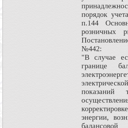
принадлежнос
порядок учета
п.144 Основ
розничных р
Постановлени
№442:
"В случае ес
границе ба
электроэнер
электрическо
показаний 
осуществлен
корректировк
энергии, воз
балансов