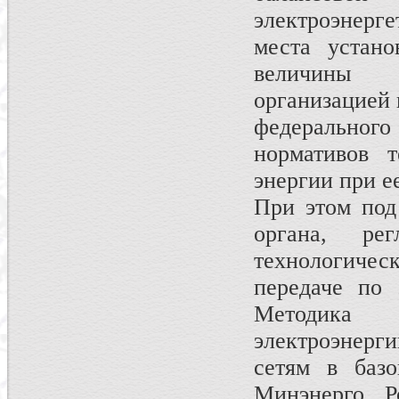
электроэнерге
места устано
величины 
организацией 
федеральног
нормативов т
энергии при е
При этом под
органа, ре
технологическ
передаче по 
Методика р
электроэнерг
сетям в базо
Минэнерго Р