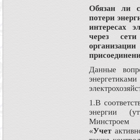
Обязан ли с
потери энерги
интересах э
через сети
организац
присоединени
Данные вопр
энергетикам
электрохозяйс
1.В соответст
энергии (у
Минстроем
«
Учет
активн