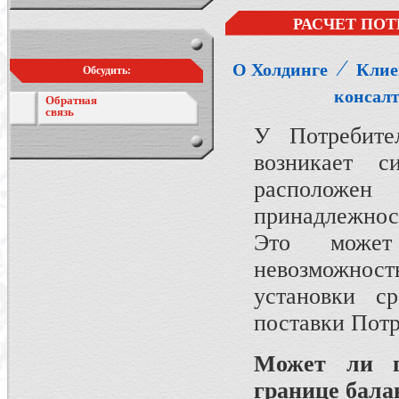
РАСЧЕТ ПОТ
⁄
О Холдинге
Клие
Обсудить:
консал
Обратная
связь
У Потребител
возникает с
расположе
принадлежнос
Это может
невозможнос
установки ср
поставки Пот
Может ли п
границе бала