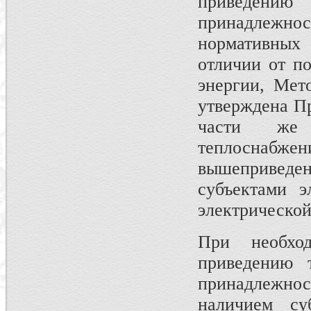
приведению
принадлежн
нормативных
отличии от п
энергии, Мет
утверждена Пр
части же 
теплоснабже
вышеприведен
субъектами э
электрической
При необхо
приведению 
принадлежност
наличием су