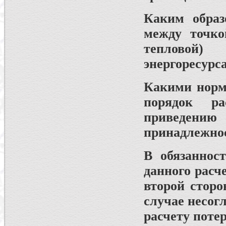
Каким образ
между точко
тепловой)
энергоресурс
Какими норм
порядок ра
приведен
принадлежно
В обязаннос
данного расч
второй сторо
случае несог
расчету поте