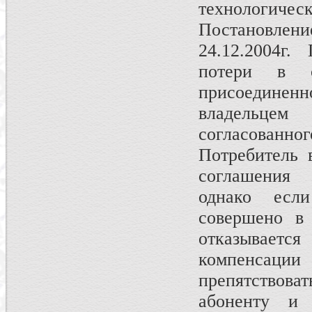
технологиче
Постановле
24.12.2004г.
потери в с
присоедине
владельцем
согласованног
Потребитель 
соглашения 
однако есл
совершено в
отказывает
компенсации
препятствова
абоненту и 