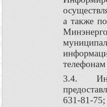
осуществл
а также п
Минэнерг
муниципа
информац
телефонам 
3.4. Инф
предостав
631-81-75;