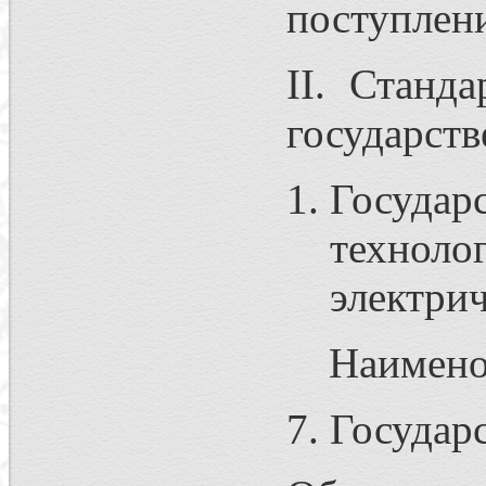
поступлени
II. Станд
государств
Госуд
техноло
электри
Наимено
7. Государ