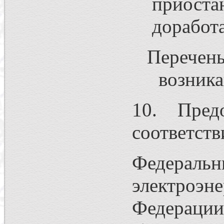
приоста
доработ
Перечень
возника
10. Пред
соответств
Федерал
электроэ
Федерации,