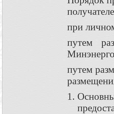
получател
при лично
путем ра
Минэнерго
путем раз
размещени
Основн
предост