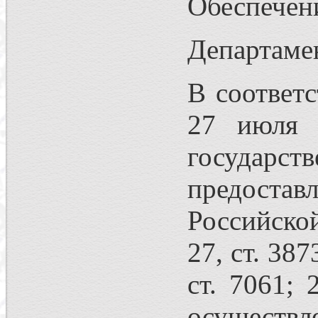
Обеспечени
Департаме
В соответс
27 июля 
государс
предостав
Российской
27, ст. 387
ст. 7061; 
осуществле