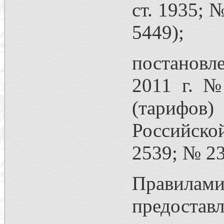
ст. 1935; №
5449);
постановл
2011 г. №
(тарифов
Российской
2539; № 23,
Правилами
предост