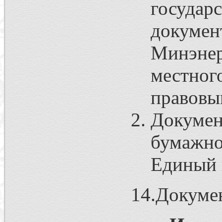
госуда
докумен
Минэне
местно
правовы
Докуме
бумажно
Единый 
14.Докуме