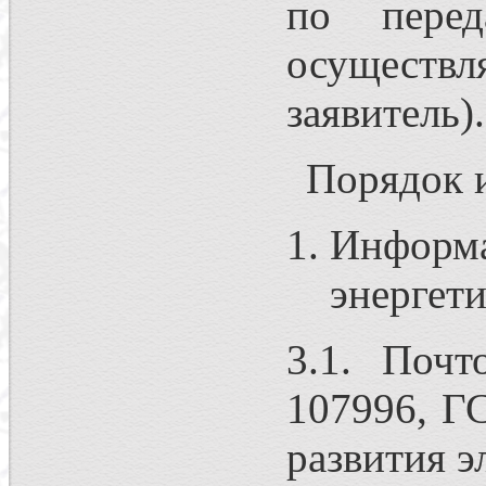
по перед
осуществля
заявитель).
Порядок 
Информа
энергет
3.1. Почт
107996, ГС
развития э