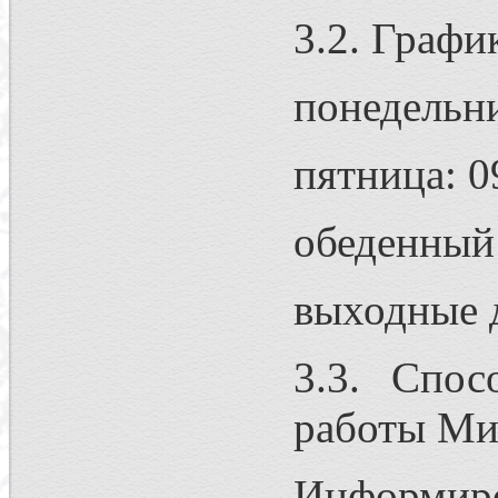
3.2. Графи
понедельник
пятница: 09
обеденный 
выходные д
3.3. Спос
работы Ми
Информир