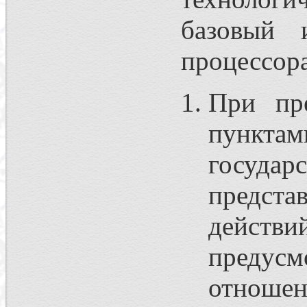
базовый 
процессора
При пре
пункта
госуда
предст
действ
предусм
отнош