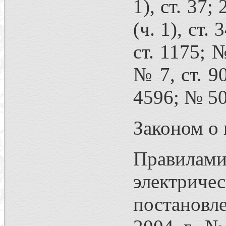
1), ст. 37;
(ч. 1), ст.
ст. 1175; №
№ 7, ст. 90
4596; № 50,
Законом о 
Правилами
электрич
постановл