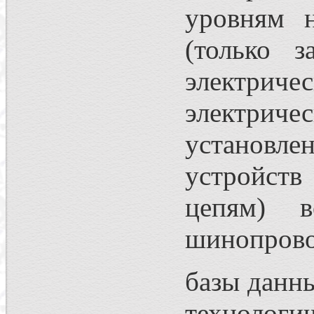
уровням н
(только з
электриче
электрич
установле
устройств
цепям) в
шинопрово
базы данны
технологи