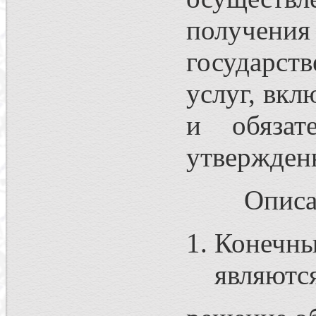
получения
государст
услуг, вкл
и обязат
утвержден
Описа
Конечны
являютс