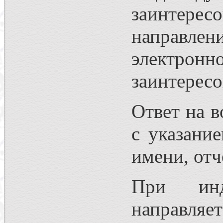
заинтерес
направле
электрон
заинтересо
Ответ на в
с указани
имени, отч
При инд
направляе