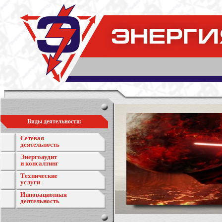
Виды деятельности:
Сетевая
деятельность
Энергоаудит
и консалтинг
Технические
услуги
Инновационная
деятельность