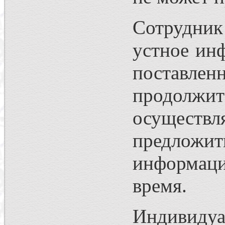
Сотрудни
устное ин
поставленн
продолж
осуществ
предложит
информаци
время.
Индивиду