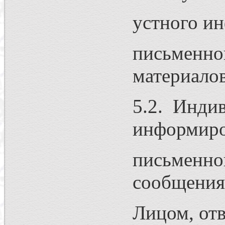
устного и
письменно
материало
5.2. Инди
информиро
письменно
сообщения
Лицом, от