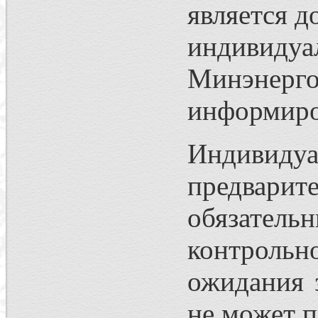
является 
индивидуа
Минэнерго
информиро
Индивидуа
предварит
обязател
контрольн
ожидания 
не может 