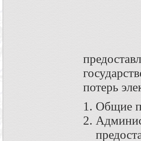
предостав
государст
потерь эле
Общие п
Админ
предос