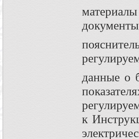
материал
документы 
пояснител
регулируе
данные о б
показате
регулируе
к Инструкц
электриче