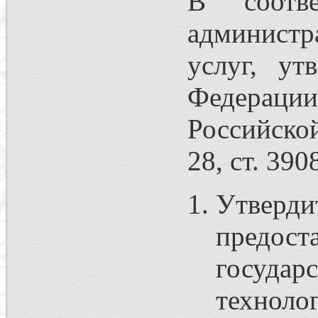
В соотв
администр
услуг, ут
Федерации
Российской
28, ст. 390
Утвер
предост
госуд
техноло