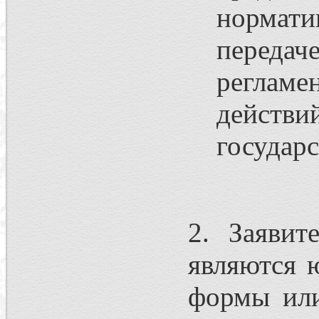
нормати
передач
регламе
действ
государс
2. Заявит
являются 
формы или