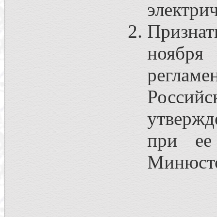
электри
Признат
ноября
реглам
Российс
утвержд
при ее
Минюсто