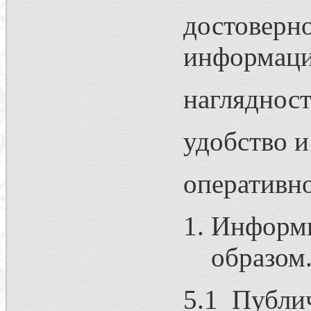
достоверн
информаци
нагляднос
удобство 
оперативн
Информи
образом
5.1 Публи