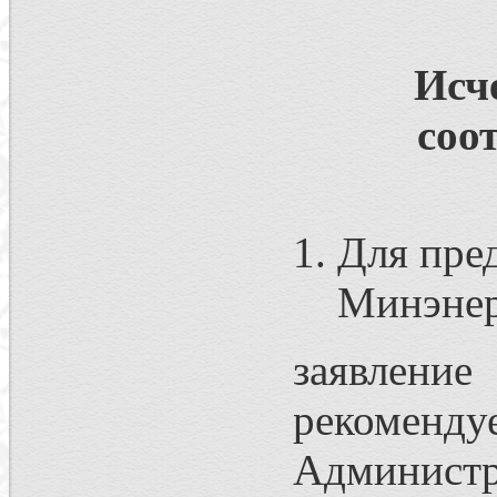
Исч
соо
Для пре
Минэнер
заявление
рекоме
Администр