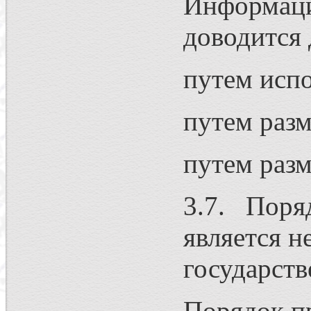
Информаци
доводится
путем испо
путем раз
путем раз
3.7. Поря
является н
государств
Порядок пр