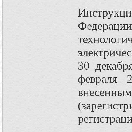
Инструкци
Федераци
технолог
электриче
30 декабр
февраля 
внесенным
(зарегис
регистраци