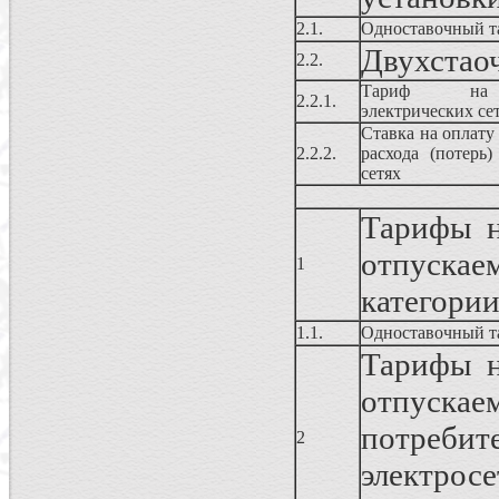
2.1.
Одноставочный т
Двухстао
2.2.
Тариф на 
2.2.1.
электрических се
Ставка на оплату
2.2.2.
расхода (потерь)
сетях
Тарифы н
отпускае
1
категории
1.1.
Одноставочный т
Тарифы н
отпуска
потребит
2
электро