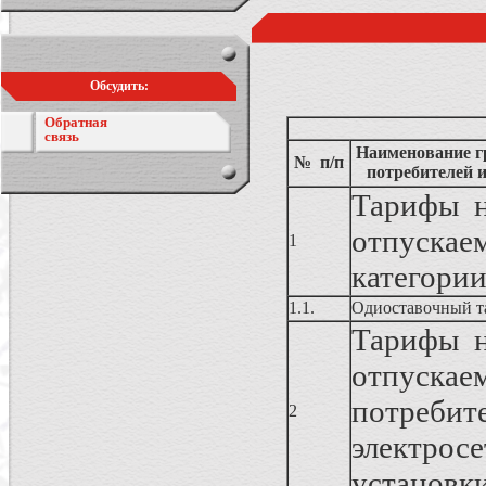
Обсудить:
Обратная
связь
Наименование гр
№ п/п
потребителей 
Тарифы н
отпускае
1
категории
1.1.
Одиоставочный т
Тарифы н
отпуска
потребит
2
электро
установки