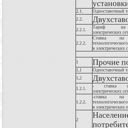
установки
2.1.
Одноставочный т
Двухстав
2.2.
Тариф на 
2.2.1.
электрических се
Ставка н
2.2.2.
технологического
в электрических с
Прочие п
1
1,1
Одноставочный т
Двухстав
1,2
- ставка за
1.2.1.
электрических се
-ставка 
1.2.2.
технологического
в электрических е
Населе
2
потребит