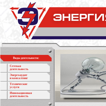
Виды деятельности:
Сетевая
деятельность
Энергоаудит
и консалтинг
Технические
услуги
Инновационная
деятельность