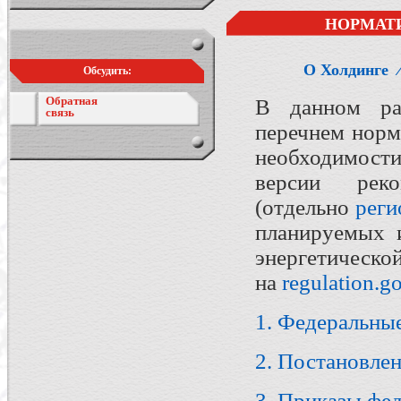
НОРМАТ
О Холдинге
Обсудить:
Обратная
В данном ра
связь
перечнем норм
необходимости
версии рек
(отдельно
реги
планируемых 
энергетичес
на
regulation.go
1. Федеральны
2. Постановле
3. Приказы фе