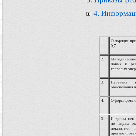
4. Информац
1.
О порядке пр
0,7
2.
Методические 
новых и рек
тепловых энер
3.
Перечень 
обоснования 
4.
О формировани
5.
Индексы цен 
по видам эк
показатели 
прогнозиров