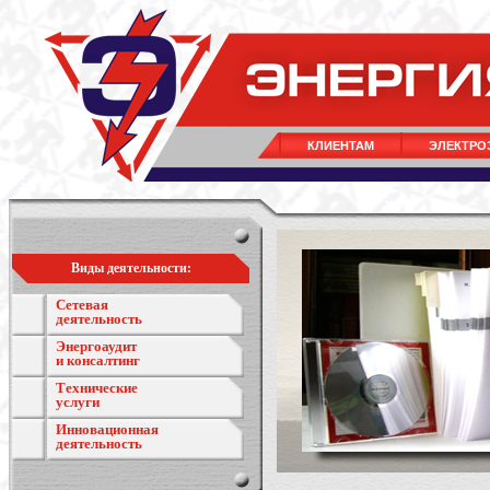
КЛИЕНТАМ
ЭЛЕКТРО
Виды деятельности:
Сетевая
деятельность
Энергоаудит
и консалтинг
Технические
услуги
Инновационная
деятельность