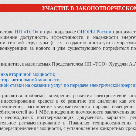
УЧАСТИЕ В ЗАКОНОТВОРЧЕСКО
составе
НП «ТСО»
и при поддержке
ОПОРЫ России
принимает 
ышение доступности, эффективности и надежности энергет
ии сетевой структуры (в т.ч. созданию института саморегули
 конкуренции за нового и уже существующего потребителя п
нициатив, выдвигаемых Председателем НП «ТСО» Хуруджи А.А
ынка вторичной мощности;
ратора автономной мощности;
ной ставки на оказание услуг по передаче электрической энерги
триваются проблемы внедрения развития электросетевой инф
в инвестировании средств в её развитие (по аналогии как эт
соединения, расширение уведомительного порядка извещения
ебителя сетей до 1 МВт, внедрению возможности заключения д
ю необходимых подтверждающих документов, варианты ре
ительное регламентирование в Правилах техприсоединения
ерераспределения мощности, с установлением конкретных сроко