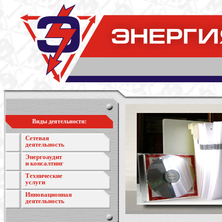
Виды деятельности:
Сетевая
деятельность
Энергоаудит
и консалтинг
Технические
услуги
Инновационная
деятельность