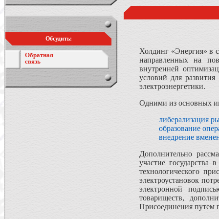
Обсудить:
Холдинг «Энергия» в 
Обратная
направленных на пов
связь
внутренней оптимизац
условий для развития
электроэнергетики.
Одними из основных и
либерализация р
образование опе
внедрение вменен
Дополнительно рассма
участие государства 
технологического при
электроустановок потр
электронной подпись
товариществ, дополн
Присоединения путем п