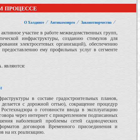
М ПРОЦЕССЕ
⁄
⁄
⁄
О Холдинге
Антикомэнрго
Законотворчество
активное участие в работе межведомственных групп,
ической инфраструктуры, созданию стимулов для
рования электросетевых организаций), обеспечению
о предоставлению ему профильных услуг в сегменте
. являются:
и
раструктуры в составе градостроительных планов,
о делается с дорожной сетью), сокращение процедур
 Ростехнадзора о готовности ввода в эксплуатацию
оговора через интернет с прикреплением подписанных
шения наболевшей проблемы сетей садоводческих
 форматов договоров Временного присоединения и
в на их реализацию.