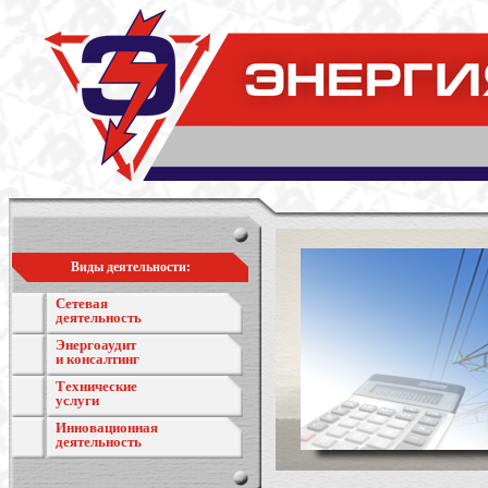
Виды деятельности:
Сетевая
деятельность
Энергоаудит
и консалтинг
Технические
услуги
Инновационная
деятельность