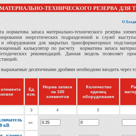
 МАТЕРИАЛЬНО-ТЕХНИЧЕСКОГО РЕЗЕРВА ДЛЯ
О Холди
та норматива запаса материально-технического резерва элем
нирования энергетических подразделений и служб выступа
 и оборудования для закрытых трансформаторных подстанци
рощенный калькулятор по расчету норматива запаса материа
тодических рекомендаций. Данная модель позволяет про
станций.
 выражаемые десятичными дробями необходимо вводить через точ
Норма запаса
Количество
Ра
 элемента
Ед.
на 100
единиц
мате
ановки
изм.
элементов
оборудования
3
4
5
лючатель
шт.
20 кВ
ая камера