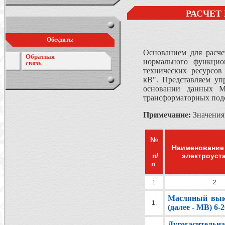
РАСЧЕТ
Обсудить:
Основанием для расче
Обратная
нормального функцио
связь
технических ресурсов
кВ". Представляем уп
основании данных Ме
трансформаторных под
Примечание:
Значения
№
Наименование
п/
электроуст
п
1
2
Масляный вык
1.
(далее - МВ) 6-
Дугогасительн