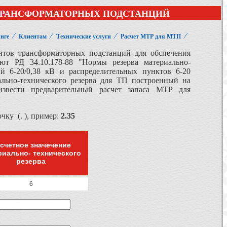
 ТРАНСФОРМАТОРНЫХ ПОДСТАНЦИЙ
⁄
⁄
⁄
⁄
нге
Клиентам
Технические услуги
Расчет МТР для МТП
ентов трансформаторных подстанций для обспечения
ют РД 34.10.178-88 "Нормы резерва материально-
й 6-20/0,38 кВ и распределительных пунктов 6-20
льно-технического резерва для ТП построенный на
извести предварительный расчет запаса МТР для
ку (. ), пример:
2.35
счетное значечение
риально- технического
резерва
6