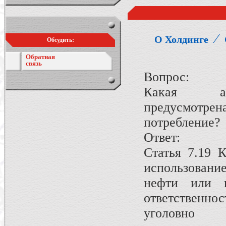
⁄
О Холдинге
Обсудить:
Обратная
связь
Вопрос:
Какая адм
предусмотрен
потребление?
Ответ:
Статья 7.19 
использовани
нефти или г
ответственно
уголовно