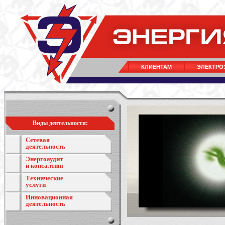
КЛИЕНТАМ
ЭЛЕКТРО
Виды деятельности:
Сетевая
деятельность
Энергоаудит
и консалтинг
Технические
услуги
Инновационная
деятельность