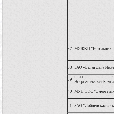
37
МУЖКП "Котельники
38
ЗАО «Белая Дача Инж
ОАО "Регио
39
Энергетическая Комп
40
МУП СЭС "Энергети
41
ЗАО "Лобненская элек