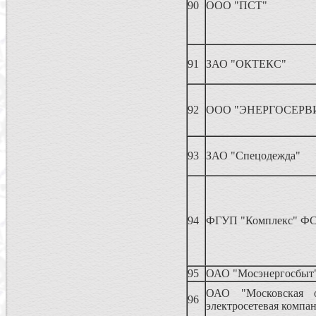
90
ООО "ПСТ"
91
ЗАО "ОКТЕКС"
92
ООО "ЭНЕРГОСЕРВ
93
ЗАО "Спецодежда"
94
ФГУП "Комплекс" ФС
95
ОАО "Мосэнергосбыт
ОАО "Московская о
96
электросетевая компа