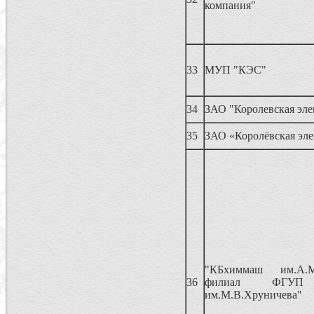
компания"
33
МУП "КЭС"
34
ЗАО "Королевская эле
35
ЗАО «Королёвская эле
"КБхиммаш им.А.М
36
филиал ФГУП
им.М.В.Хруничева"