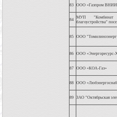
83
ООО «Газпром ВНИИ
МУП "Комбин
84
благоустройства" пос
85
ООО "Томилиноэнерг
86
ООО «Энергоресурс-
87
ООО «КОА-Газ»
88
ООО «Любэнергоснаб
89
ЗАО "Октябрьская эле