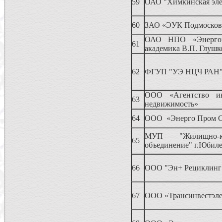
59
ОАО "Химкинская эле
60
ЗАО «ЭУК Подмосков
ОАО НПО «Энерго
61
академика В.П. Глушк
62
ФГУП "УЭ НЦЧ РАН
ООО «Агентство и
63
недвижимость»
64
ООО «Энерго Пром С
МУП "Жилищно-ко
65
объединение" г.Юбил
66
ООО "Эн+ Рециклинг
67
ООО «Трансинвестэле