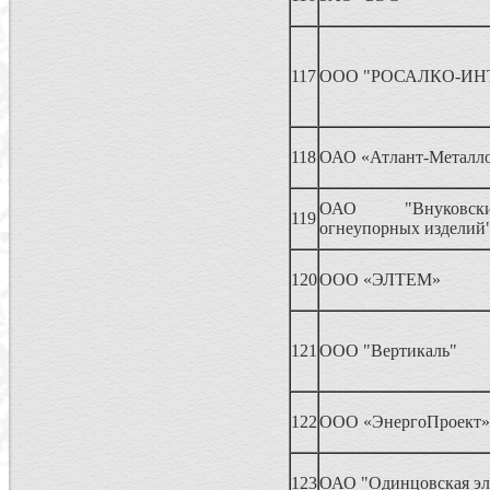
117
ООО "РОСАЛКО-ИН
118
ОАО «Атлант-Металло
ОАО "Внуковск
119
огнеупорных изделий
120
ООО «ЭЛТЕМ»
121
ООО "Вертикаль"
122
ООО «ЭнергоПроект»
123
ОАО "Одинцовская эл