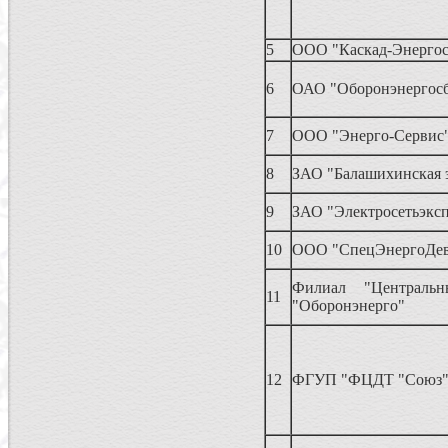
5
ООО "Каскад-Энергос
6
ОАО "Оборонэнергос
7
ООО "Энерго-Сервис
8
ЗАО "Балашихинская э
9
ЗАО "Электросетьэкс
10
ООО "СпецЭнергоДев
Филиал "Централ
11
"Оборонэнерго"
12
ФГУП "ФЦДТ "Союз