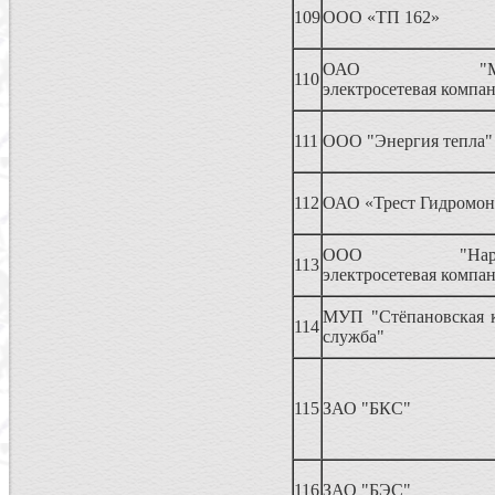
109
ООО «ТП 162»
ОАО "Мытищ
110
электросетевая компа
111
ООО "Энергия тепла"
112
ОАО «Трест Гидромо
ООО "Наро-Ф
113
электросетевая компа
МУП "Стёпановская 
114
служба"
115
ЗАО "БКС"
116
ЗАО "БЭС"