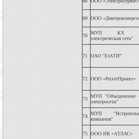
68
ООО «Электросервис
69
ООО «Дмитровэнерго
МУП КХ "Его
70
электрическая сеть"
71
ОАО "ЕзАТИ"
72
ООО «РиэлтПроект»
МУП "Объединение 
73
электросети"
МУП "Истринска
74
компания"
75
ООО ИК «АТЛАС»