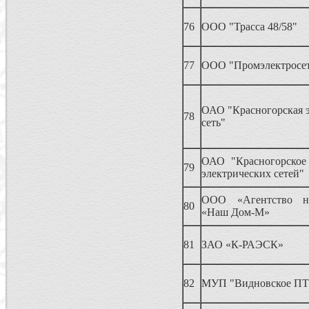
76
ООО "Трасса 48/58"
77
ООО "Промэлектросе
ОАО "Красногорская э
78
сеть"
ОАО "Красногорское
79
электрических сетей"
ООО «Агентство н
80
«Наш Дом-М»
81
ЗАО «К-РАЭСК»
82
МУП "Видновское П