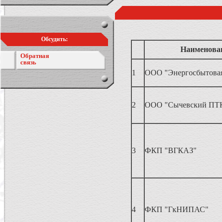
Обсудить:
Наименова
Обратная
связь
1
ООО "Энергосбытовая
2
ООО "Сычевский ПТ
3
ФКП "ВГКАЗ"
4
ФКП "ГкНИПАС"