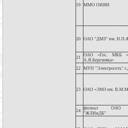
19
ММО ОИЯИ
20
ОАО "ДМЗ" им. Н.П.
ОАО «Гос. МКБ «Р
21
А.Я.Березняка»
22
МУП "Электросеть" г
23
ОАО «ЭМЗ им. В.М.М
филиал ОАО «
24
"ЖЛИиДБ"