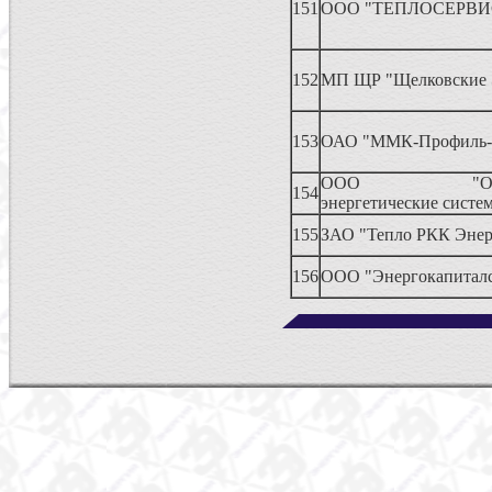
151
ООО "ТЕПЛОСЕРВИ
152
МП ЩР "Щелковские 
153
ОАО "ММК-Профиль-
ООО "Объед
154
энергетические систе
155
ЗАО "Тепло РКК Энер
156
ООО "Энергокапиталс