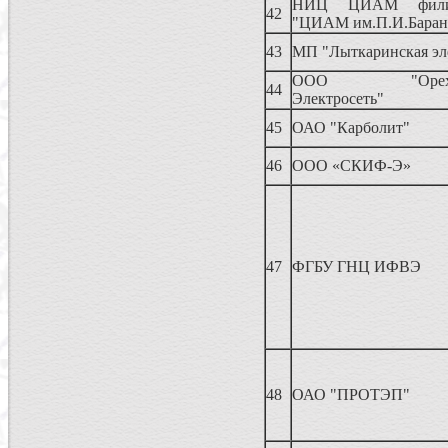
НИЦ ЦИАМ фили
42
"ЦИАМ им.П.И.Баран
43
МП "Лыткаринская эл
ООО "Орехово-
44
Электросеть"
45
ОАО "Карболит"
46
ООО «СКИФ-Э»
47
ФГБУ ГНЦ ИФВЭ
48
ОАО "ПРОТЭП"