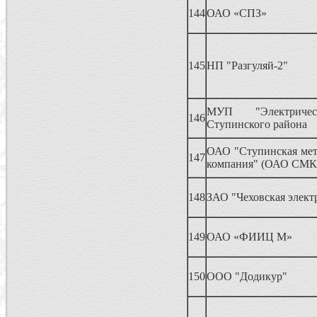
144
ОАО «СПЗ»
145
НП "Разгуляй-2"
МУП "Электричес
146
Ступинского района
ОАО "Ступинская мет
147
компания" (ОАО СМК
148
ЗАО "Чеховская элект
149
ОАО «ФИИЦ М»
150
ООО "Додикур"