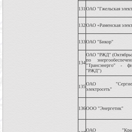
131
ОАО "Гжельская элект
132
ОАО «Раменская элект
133
ОАО "Бикор"
ОАО "РЖД" (Октябрьс
по энергообеспе
134
"Трансэнерго" - 
"РЖД")
ОАО "Сергиево-
135
электросеть"
136
ООО "Энергетик"
ОАО "Красноз