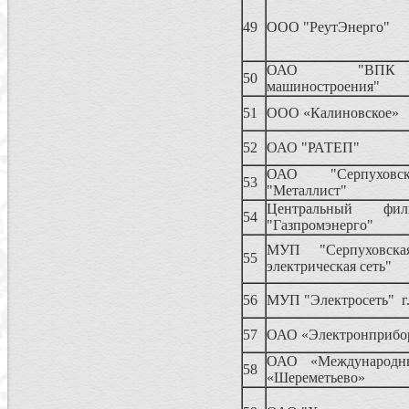
49
ООО "РеутЭнерго"
ОАО "ВПК
50
машиностроения"
51
ООО «Калиновское»
52
ОАО "РАТЕП"
ОАО "Серпуховс
53
"Металлист"
Центральный ф
54
"Газпромэнерго"
МУП "Серпуховска
55
электрическая сеть"
56
МУП "Электросеть" г
57
ОАО «Электронприбо
ОАО «Международн
58
«Шереметьево»