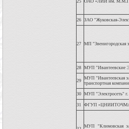
25
ОАО «ЛИИ им. М.М.Г
26
ЗАО "Жуковская-Элек
27
МП "Звенигородская э
28
МУП "Ивантеевские Э
МУП "Ивантеевская эл
29
транспортная компани
30
МУП "Электросеть" г.
31
ФГУП «ЦНИИТОЧМ
МУП "Климовская эл
32