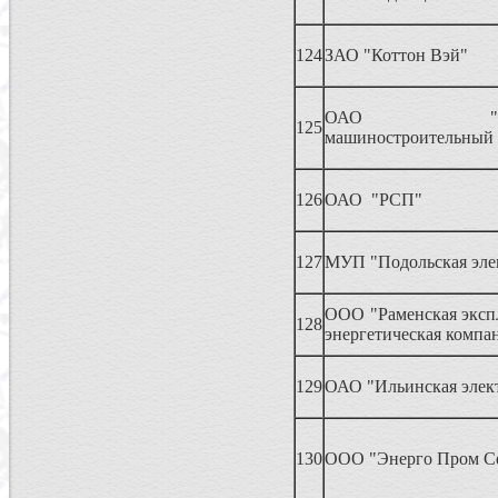
124
ЗАО "Коттон Вэй"
ОАО "Демих
125
машиностроительный 
126
ОАО "РСП"
127
МУП "Подольская эле
ООО "Раменская эксп
128
энергетическая компа
129
ОАО "Ильинская элек
130
ООО "Энерго Пром С