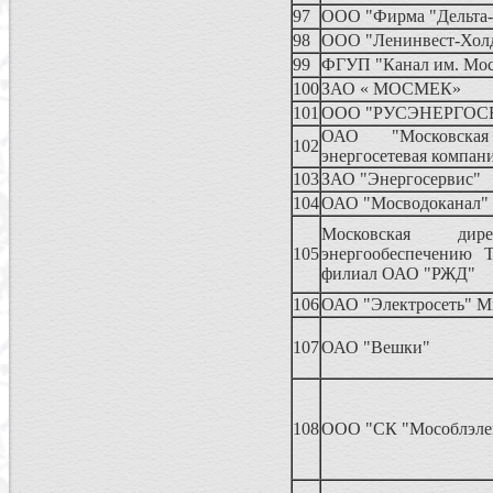
97
ООО "Фирма "Дельта-
98
ООО "Ленинвест-Хол
99
ФГУП "Канал им. Мо
100
ЗАО « МОСМЕК»
101
ООО "РУСЭНЕРГОС
ОАО "Московская
102
энергосетевая компан
103
ЗАО "Энергосервис"
104
ОАО "Мосводоканал"
Московская ди
105
энергообеспечению Т
филиал ОАО "РЖД"
106
ОАО "Электросеть" 
107
ОАО "Вешки"
108
ООО "СК "Мособлэле