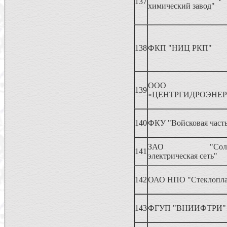
137
химический завод"
138
ФКП "НИЦ РКП"
ООО
139
«ЦЕНТРГИДРОЭНЕР
140
ФКУ "Войсковая часть
ЗАО "Солнечн
141
электрическая сеть"
142
ОАО НПО "Стеклопла
143
ФГУП "ВНИИФТРИ"