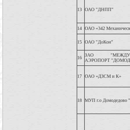
13
ОАО "ДНПП"
14
ОАО «342 Механическ
15
ОАО "ДоКон"
ЗАО "МЕЖДУН
16
АЭРОПОРТ "ДОМО
17
ОАО «ДЗСМ и К»
18
МУП г.о Домодедово "