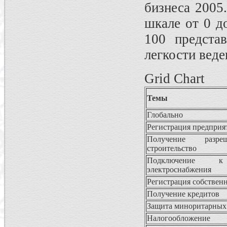
бизнеса 2005
шкале от 0 до
100 предста
легкости веде
Grid Chart
Темы
Глобально
Регистрация предприя
Получение разр
строительство
Подключение к
электроснабжения
Регистрация собствен
Получение кредитов
Защита миноритарных
Налогообложение