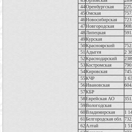
43
Орловская
289
44
Оренбургская
225
45
Омская
757
46
Новосибирская
723
47
Новгородская
908
48
Липецкая
591
49
Курская
50
Красноярский
752
51
Адыгея
2 3
52
Краснодарский
238
53
Костромская
790
54
Кировская
745
55
КЧР
1 6
56
Ивановская
604
57
КБР
58
Еврейская АО
351
59
Вологодская
60
Владимирская
1 1
61
Белгородская обл.
732
62
Алтай
1 5