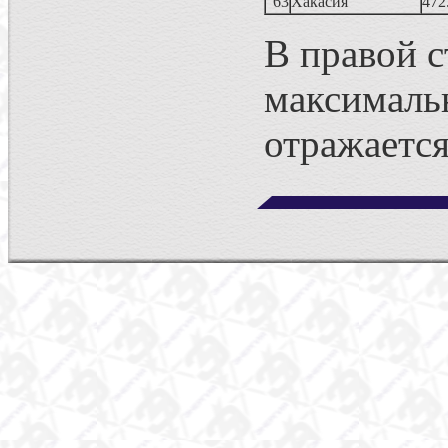
63
Хакасия
472
В правой с
максималь
отражается