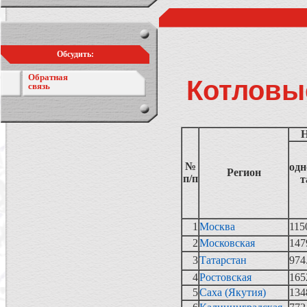
Обсудить:
Обратная
Котловые
связь
Н
№
од
Регион
п/п
т
1
Москва
115
2
Московская
147
3
Татарстан
974
4
Ростовская
165
5
Саха (Якутия)
134