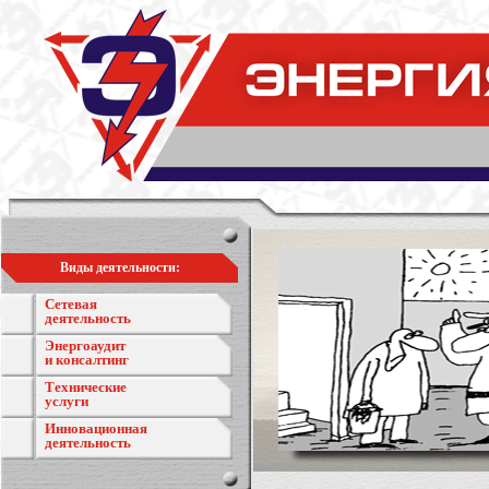
Виды деятельности:
Сетевая
деятельность
Энергоаудит
и консалтинг
Технические
услуги
Инновационная
деятельность