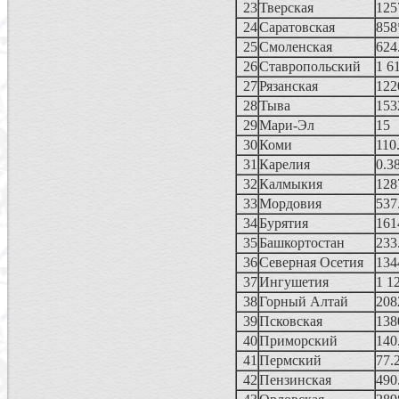
23
Тверская
125
24
Саратовская
858
25
Смоленская
624
26
Ставропольский
1 6
27
Рязанская
122
28
Тыва
153
29
Мари-Эл
15
30
Коми
110
31
Карелия
0.3
32
Калмыкия
128
33
Мордовия
537
34
Бурятия
161
35
Башкортостан
233
36
Северная Осетия
134
37
Ингушетия
1 1
38
Горный Алтай
208
39
Псковская
138
40
Приморский
140
41
Пермский
77.
42
Пензинская
490