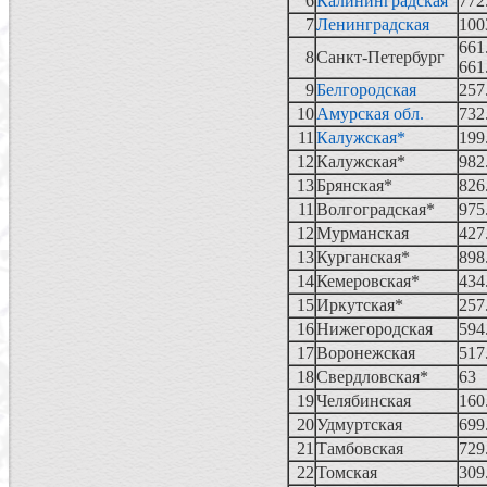
6
Калининградская
772
7
Ленинградская
100
661
8
Санкт-Петербург
661
9
Белгородская
257
10
Амурская обл.
732
11
Калужская*
199
12
Калужская*
982
13
Брянская*
826
11
Волгоградская*
975
12
Мурманская
427
13
Курганская*
898
14
Кемеровская*
434
15
Иркутская*
257
16
Нижегородская
594
17
Воронежская
517
18
Свердловская*
63
19
Челябинская
160
20
Удмуртская
699
21
Тамбовская
729
22
Томская
309