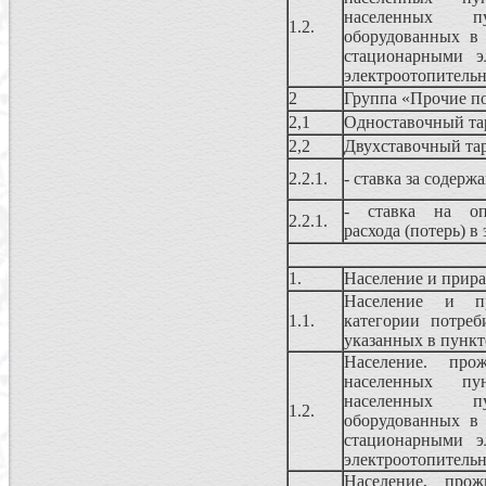
населенных 
1.2.
оборудованных в
стационарными э
электроотопитель
2
Группа «Прочие п
2,1
Одноставочный т
2,2
Двухставочный та
2.2.1.
- ставка за содерж
- ставка на опл
2.2.1.
расхода (потерь) в
1.
Население и прира
Население и п
1.1.
категории потреб
указанных в пункт
Население. про
населенных пу
населенных 
1.2.
оборудованных в
стационарными э
электроотопитель
Население, про