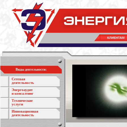
КЛИЕНТАМ
Виды деятельности:
Сетевая
деятельность
Энергоаудит
и консалтинг
Технические
услуги
Инновационная
деятельность