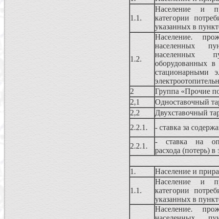
Население и п
1.1.
категории потреб
указанных в пункт
Население. про
населенных пу
населенных 
1.2.
оборудованных в
стационарными э
электроотопитель
2
Группа «Прочие п
2,1
Одноставочный т
2,2
Двухставочный та
2.2.1.
- ставка за содерж
- ставка на опл
2.2.1.
расхода (потерь) в
1.
Население и прира
Население и п
1.1.
категории потреб
указанных в пункт
Население. про
населенных пу