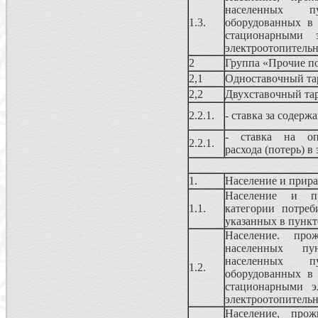
населенных 
1.3.
оборудованных в
стационарными э
электроотопитель
2
Группа «Прочие п
2,1
Одноставочный т
2,2
Двухставочный та
2.2.1.
- ставка за содерж
- ставка на опл
2.2.1.
расхода (потерь) в
1.
Население и прира
Население и п
1.1.
категории потреб
указанных в пункт
Население. про
населенных пу
населенных 
1.2.
оборудованных в
стационарными э
электроотопитель
Население, про