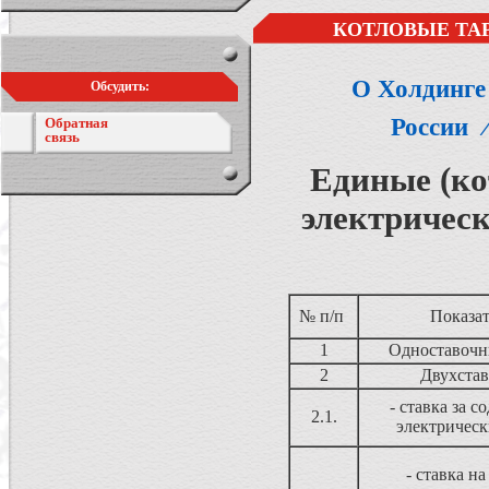
КОТЛОВЫЕ ТАР
О Холдинге
Обсудить:
России
Обратная
связь
Единые (ко
электрическ
№ п/п
Показа
1
Одноставочн
2
Двухставоч
- ставка за 
2.1.
электрическ
- ставка на