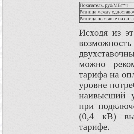
Показатель, руб/МВт*ч
Разница между одностав
Разница по ставке на опла
Исходя из э
возможнос
двухставочны
можно реком
тарифа на оп
уровне потре
наивысший у
при подключ
(0,4 кВ) вы
тарифе.