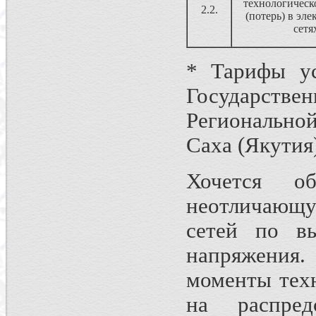
технологическ
2.2.
(потерь) в эл
сетя
* Тарифы ус
Государстве
Регионально
Саха (Якутия)
Хочется о
неотличающу
сетей по в
напряжения.
моменты тех
на распре