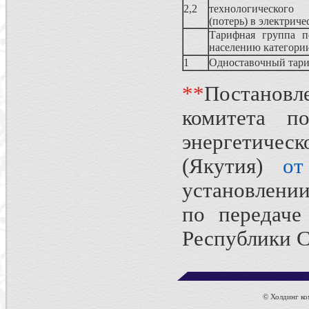
2,2
технологического
(потерь) в электриче
Тарифная группа по
населению категори
1
Одноставочный тар
*
*
Постанов
комитета п
энергетич
(Якутия)
от
установлени
по передаче
Республики С
© Холдинг ком