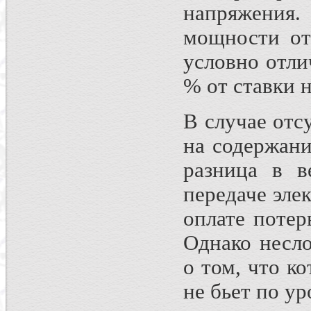
напряжения
мощности от
условно отлич
% от ставки 
В случае отс
на содержани
разница в в
передаче эле
оплате потер
Однако несл
о том, что к
не бьет по у