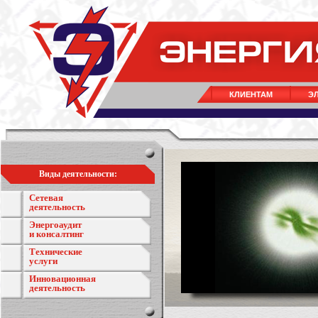
КЛИЕНТАМ
Э
Виды деятельности:
Сетевая
деятельность
Энергоаудит
и консалтинг
Технические
услуги
Инновационная
деятельность