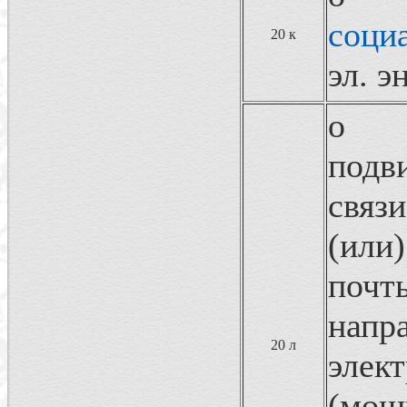
соци
20 к
эл. 
о в
под
связ
(или
почт
нап
20 л
эле
(мо