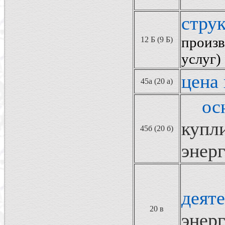
стру
произв
12 Б (9 Б)
услуг)
цена
45а (20 а)
ос
купл
45б (20 б)
энер
деят
20 в
энер