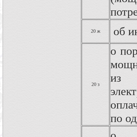
потр
об и
20 ж
о по
мощн
из 
20 з
эле
опла
по о
о в