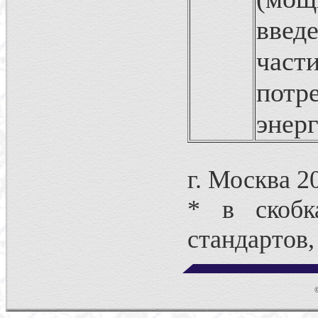
вве
част
пот
энерг
г. Москва 2
* в скобк
стандартов,
© 