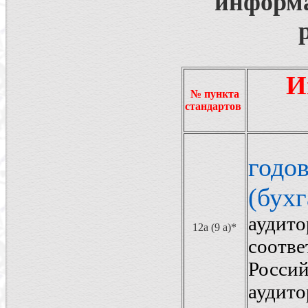
информа
И
№ пункта
стандартов
г
од
(бухг
аудито
12а (9 а)*
соотв
Росси
аудито