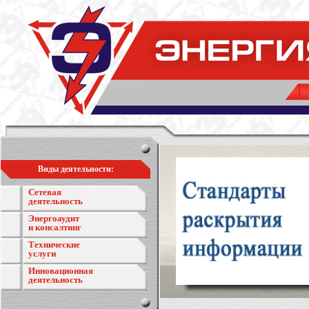
Виды деятельности:
Сетевая
деятельность
Энергоаудит
и консалтинг
Технические
услуги
Инновационная
деятельность