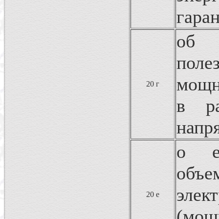
гара
об 
пол
мощн
20 г
в р
напр
о е
об
эле
20 е
(мо