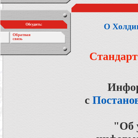
О Холди
Обсудить:
Обратная
связь
Стандарт
Инфор
с
Постанов
"Об 