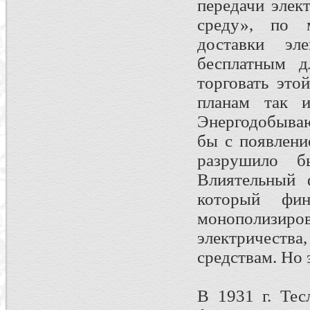
передачи элек
среду», по м
доставки эл
бесплатным д
торговать это
планам так и
Энергодобыва
бы с появлени
разрушило б
Влиятельный 
который фи
монополизир
электричеств
средствам. Но 
В 1931 г. Тес