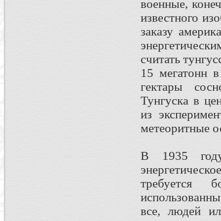
военные, коне
известного изо
заказу америк
энергетически
считать тунгус
15 мегатонн в
гектары сосн
Тунгуска в це
из эксперимен
метеоритные о
В 1935 году
энергетическ
требуется б
использованн
все, людей и