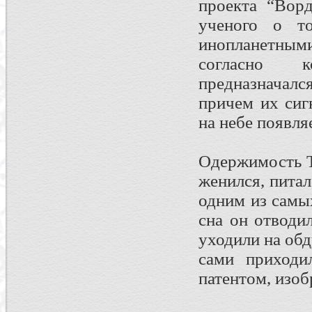
проекта “Ворд
ученого о т
инопланетным
согласно к
предназначалс
причем их сиг
на небе появля
Одержимость Т
женился, питал
одним из самы
сна он отводи
уходили на об
сами приходи
патентом, изоб