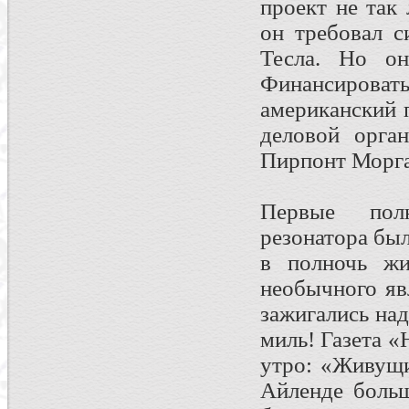
проект не так
он требовал с
Тесла. Но он
Финансиров
американский 
деловой орга
Пирпонт Морга
Первые пол
резонатора бы
в полночь жи
необычного яв
зажигались на
миль! Газета 
утро: «Живущи
Айленде больш