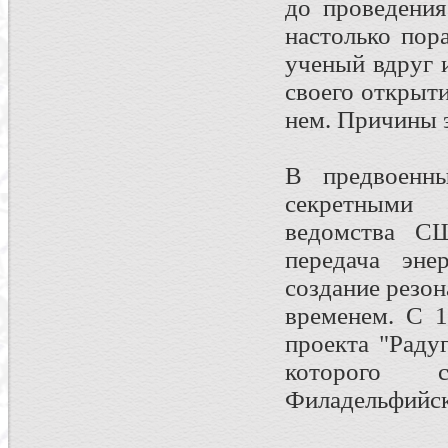
до проведения
настолько пор
ученый вдруг 
своего открыт
нем. Причины э
В предвоенны
секретными 
ведомства С
передача эне
создание резо
временем. С 
проекта "Раду
которого с
Филадельфийск