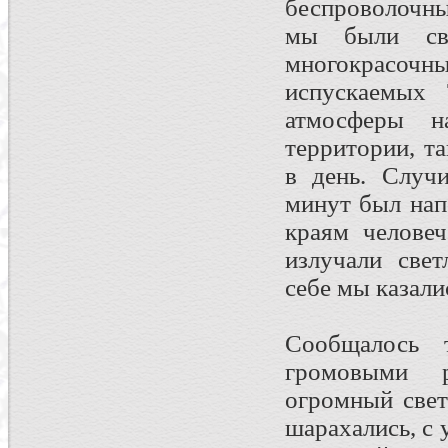
беспроволочны
мы были сви
многокрасо
испускаемых 
атмосферы 
территории, т
в день. Случи
минут был нап
краям человеч
излучали свет
себе мы казали
Сообщалось 
громовыми 
огромный свет
шарахались, с