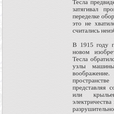
Тесла предвид
затягивал про
переделке обо
это не хватил
считались неи
В 1915 году 
новом изобре
Тесла обратил
узлы машины
воображение.
пространстве
представляя с
или крыль
электричества
разрушительной