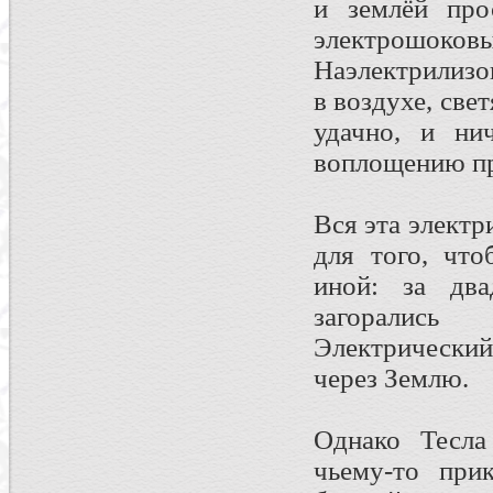
и землёй про
электрошоков
Наэлектрилиз
в воздухе, св
удачно, и ни
воплощению пр
Вся эта электр
для того, чт
иной: за дв
загорались
Электрически
через Землю.
Однако Тесла
чьему-то при