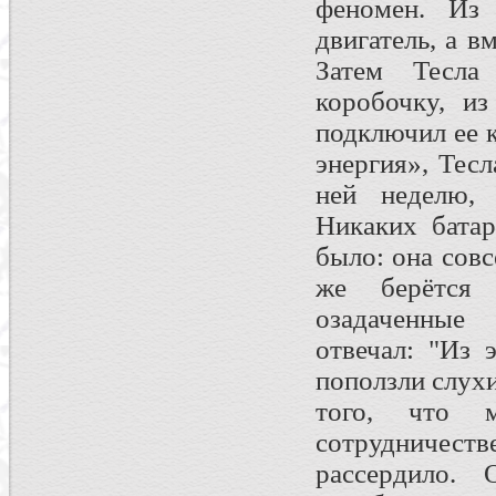
феномен. Из 
двигатель, а в
Затем Тесла
коробочку, из
подключил ее к
энергия», Тесл
ней неделю, 
Никаких бата
было: она совс
же берётся 
озадаченные 
отвечал: "Из 
поползли слухи
того, что 
сотрудничес
рассердило.