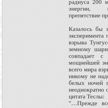
радиуса 200 м
энергии, п
препятствие п
Казалось бы з
эксперимента 
взрыва Тунгус
земному шари
совпадает с 
мощнейшей эн
всего мира вз
никому не над
белых ночей 
неоднократно 
цитата Теслы:
"…Прежде вс