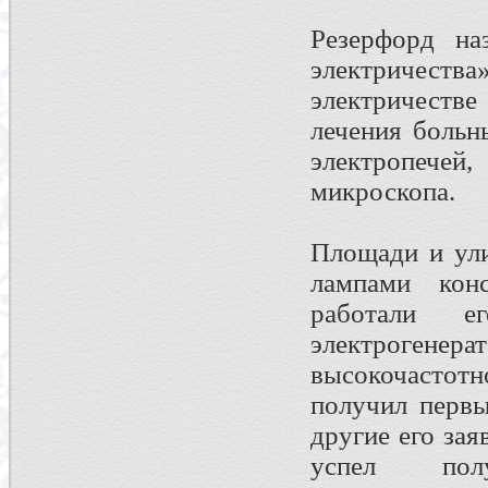
Резерфорд на
электричес
электричестве
лечения больн
электропечей,
микроскопа.
Площади и ул
лампами кон
работали ег
электроге
высокочастот
получил первы
другие его за
успел по