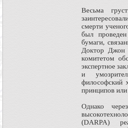
Весьма грус
заинтересова
смерти ученог
был проведен
бумаги, связа
Доктор Джон 
комитетом об
экспертное зак
и умозрите
философский х
принципов или 
Однако чере
высокотехнол
(DARPA) реа