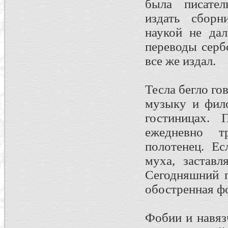
была писател
издать сборн
наукой не дал
переводы серб
все же издал.
Тесла бегло го
музыку и фил
гостиницах. 
ежедневно т
полотенец. Ес
муха, заставл
Сегодняшний п
обостренная ф
Фобии и навяз