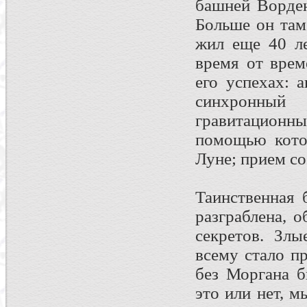
башней Ворден
Больше он там
жил еще 40 ле
время от врем
его успехах: 
синхронны
гравитационн
помощью кото
Луне; прием со
Таинственная
разграблена, 
секретов. Злы
всему стало п
без Моргана б
это или нет, м