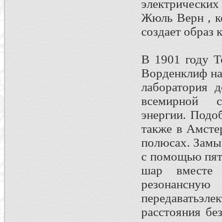
электрических
Жюль Верн , к
создает образ 
В 1901 году Т
Ворденклиф на
лаборатория 
всемирной с
энергии. Подо
также в Амсте
полюсах. Замы
с помощью пят
шар вместе
резонанс
передаватьэл
расстояния бе