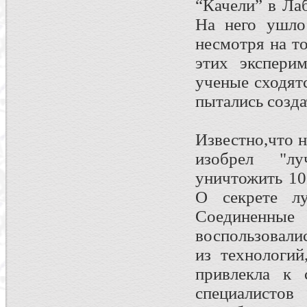
“Качели” в Ла
На него ушло
несмотря на т
этих экспери
ученые сходят
пытались созда
Известно,что н
изобрел "л
уничтожить 10
О секрете л
Соединенные
воспользовали
из технологий
привлекла к 
специалисто