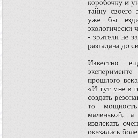
коробочку и у
тайну своего 
уже бы езд
экологически ч
- зрители не з
разгадана до с
Известно е
эксперименте
прошлого века
«И тут мне в 
создать резон
то мощность
маленькой, 
извлекать оче
оказались бол