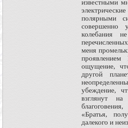
известными мн
электрически
полярными с
совершенно 
колебания 
перечисленных
меня промельк
проявлением
ощущение, чт
другой план
неопределен
убеждение, ч
взглянут н
благоговения
«Братья, пол
далекого и неи