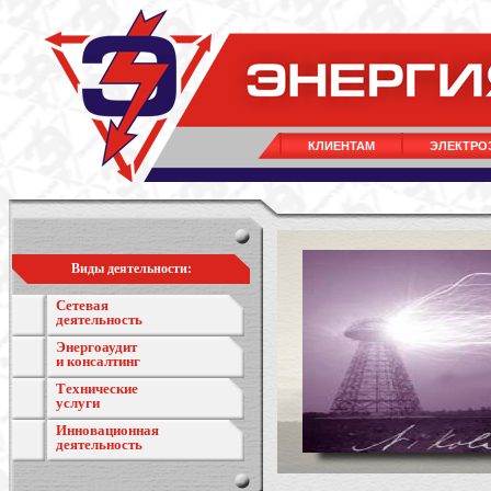
КЛИЕНТАМ
ЭЛЕКТРО
Виды деятельности:
Сетевая
деятельность
Энергоаудит
и консалтинг
Технические
услуги
Инновационная
деятельность