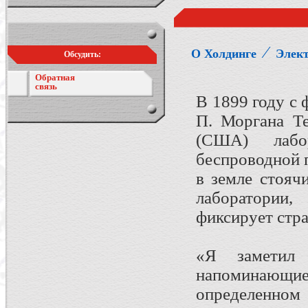
⁄
О Холдинге
Элект
Обсудить:
Обратная
связь
В 1899 году с
П. Моргана Те
(США) лабо
беспроводной 
в земле стояч
лаборатории,
фиксирует стр
«Я заметил 
напоминающ
определенном 