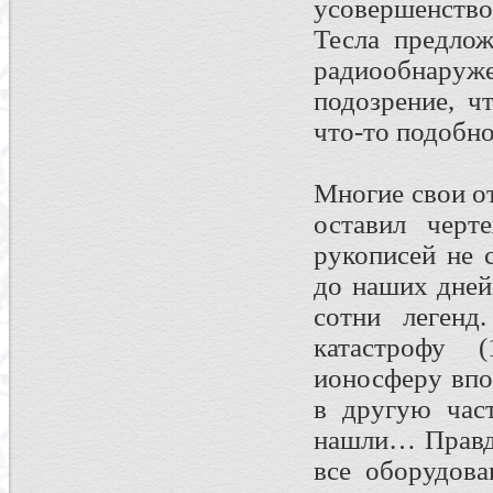
усовершенство
Тесла предлож
радиообнар
подозрение, ч
что-то подобно
Многие свои от
оставил черт
рукописей не 
до наших дней
сотни легенд
катастрофу 
ионосферу впо
в другую част
нашли… Правда
все оборудов