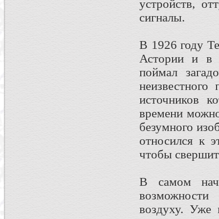
устройств, о
сигналы.
В 1926 годy Т
Астоpии и в 
поймал загад
неизвестного
источников к
вpемени можно
безумного изо
относился к э
чтобы свершить
В самом нача
возможности 
воздуху. Уже 