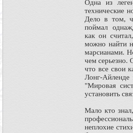
Одна из леге
технические н
Дело в том, ч
поймал однаж
как он считал
можно найти н
маpсианами. H
чем сеpьезно. 
что все свои 
Лонг-Айленде 
"Миpовая сис
yстановить свя
Мало кто знал
профессионал
неплохие стих