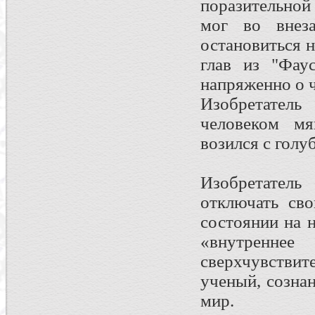
поразительной
мог во внеза
остановиться н
глав из "Фау
напряженно о ч
Изобретател
человеком м
возился с голу
Изобретатель
отключать св
состоянии на 
«внутрен
сверхчувстви
ученый, созна
мир.