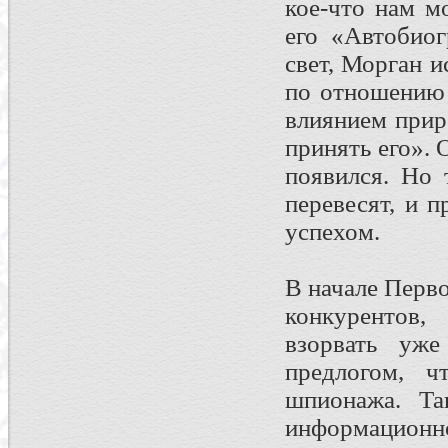
кое-что нам м
его «Автобиог
свет, Морган и
по отношению 
влиянием прир
принять его».
появился. Но 
перевесят, и 
успехом.
В начале Перв
конкурентов,
взорвать уж
предлогом, ч
шпионажа. Та
информацион