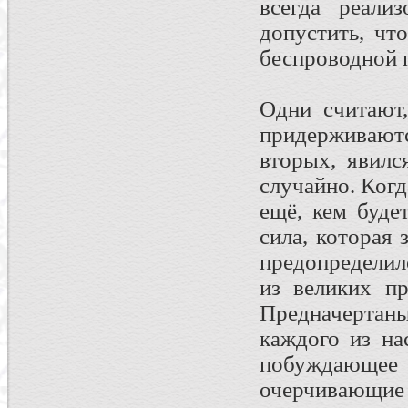
всегда реали
допустить, чт
беспроводной 
Одни считают,
придерживаю
вторых, явилс
случайно. Когда
ещё, кем буде
сила, которая 
предопределил
из великих п
Предначерта
каждого из на
побуждающе
очерчивающие 