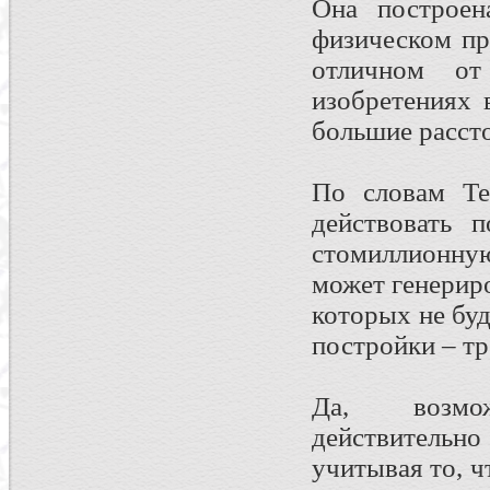
Она построен
физическом пр
отличном от
изобретениях 
большие расст
По словам Те
действовать 
стомиллионну
может генерир
которых не буд
постройки – тр
Да, возмож
действительно
учитывая то, ч