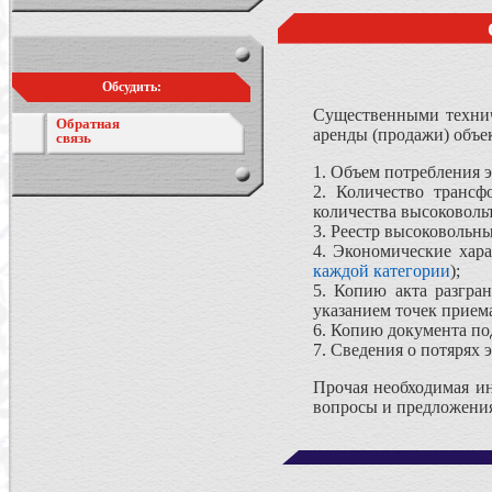
Обсудить:
Существенными технич
Обратная
аренды (продажи) объек
связь
1. Объем потребления э
2. Количество трансф
количества высоковоль
3. Реестр высоковольн
4. Экономические хара
каждой категории
);
5. Копию акта разгра
указанием точек приема
6. Копию документа по
7. Сведения о потярях 
Прочая необходимая ин
вопросы и предложения