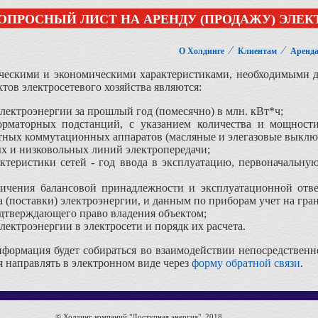
ОПРОСНЫЙ ЛИСТ НА АРЕНДУ (ПРОДАЖУ) ЭЛЕ
⁄
⁄
О Холдинге
Клиентам
Аренда
ескими и экономическими характеристиками, необходимыми дл
тов электросетевого хозяйства являются:
лектроэнергии за прошлый год (помесячно) в млн. кВт*ч;
орматорных подстанций, с указанием количества и мощност
тных коммутационных аппаратов (масляные и элегазовые выключ
ых и низковольных линий электропередачи;
ктеристики сетей - год ввода в эксплуатацию, первоначальну
ничения балансовой принадлежности и эксплуатационной отв
 (поставки) электроэнергии, и данным по приборам учет на гра
дтверждающего право владения объектом;
электроэнергии в электросети и порядк их расчета.
формация будет собираться во взаимодействии непосредственно
 направлять в электронном виде через
форму обратной связи
.
© Холдинг компаний "Доступная энергия", 2018