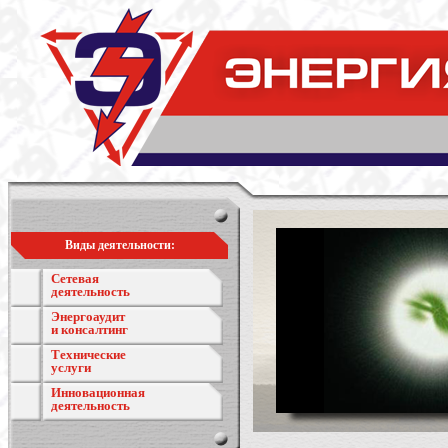
Виды деятельности:
Сетевая
деятельность
Энергоаудит
и консалтинг
Технические
услуги
Инновационная
деятельность