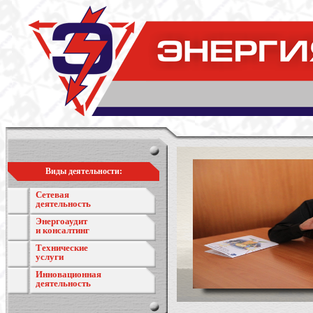
Виды деятельности:
Сетевая
деятельность
Энергоаудит
и консалтинг
Технические
услуги
Инновационная
деятельность