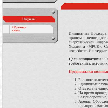
Обсудить:
Обратная
связь
Инициатива Председат
принимал непосредств
энергетической инфр
Холдинга «МРСК», Сис
потребителей и террит
Цель инициативы:
Сн
требований к источник
Предпосылки возникн
Большое количест
Единичные случа
Отсутствие едино
На время проведе
на приобретение,
Аренда Оборудов
предпринимателя