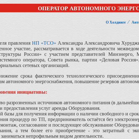
ОПЕРАТОР АВТОНОМНОГО ЭНЕРГ
⁄
О Холдинге
Ант
еля правления
НП «ТСО»
Александра Александровича Хуруджи
енное участие, рассматривается в ходе деятельности межвед
аструктуры России» с участием представителей Минэнерго,
темного оператора, Совета рынка, партии «Деловая Россия»
ориальных сетевых организаций.
ижение срока фактического технологического присоединения
ам автономного энергоснабжения, повышение резервов автоном
овения инициативы:
во разрозненных источников автономного питания (в дальнейше
и предоставления услуг аренды Оборудования.
й базы для получения информации о наличии свободного и сро
ния процедур по ТП, предприниматель остаётся без электроэне
 монтаж, согласование и последующее обслуживание Оборудова
ания, а тем более его приобретение - это затратный с эк
 заниматься непрофильным видом деятельности.