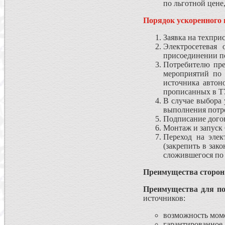
по льготной цен
Порядок ускоренного 
Заявка на техпри
Электросетевая 
присоединении по
Потребителю пре
мероприятий по 
источника автон
прописанных в ТУ
В случае выбора
выполнения потре
Подписание дого
Монтаж и запуск 
Переход на элек
(закрепить в зак
сложившегося по 
Преимущества сторон
Преимущества для по
источников:
возможность моме
гарантированное 