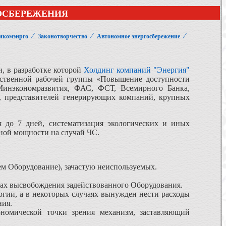
ОСБЕРЕЖЕНИЯ
⁄
⁄
⁄
икомэнрго
Законотворчество
Автономное энергосбережение
, в разработке которой
Холдинг компаний "Энергия"
омственной рабочей группы «Повышение доступности
 Минэкономразвития, ФАС, ФСТ, Всемирного Банка,
, представителей генерирующих компаний, крупных
 до 7 дней, систематизация экологических и иных
ной мощности на случай ЧС.
м Оборудование), зачастую неиспользуемых.
ках высвобождения задействованного Оборудования.
ргии, а в некоторых случаях вынужден нести расходы
ния.
ономической точки зрения механизм, заставляющий