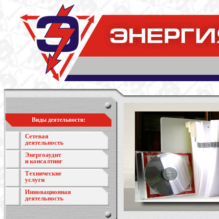
Виды деятельности:
Сетевая
деятельность
Энергоаудит
и консалтинг
Технические
услуги
Инновационная
деятельность