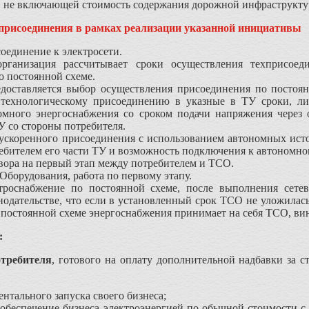
е, не включающей стоимость содержания дорожной инфраструкту
присоединения в рамках реализации указанной инициативы
соединение к электросети.
организация рассчитывает сроки осуществления техприсое
 постоянной схеме.
доставляется выбор осуществления присоединения по постоян
технологическому присоединению в указные в ТУ сроки, л
омного энергоснабжения со сроком подачи напряжения через 
 со стороны потребителя.
 ускоренного присоединения с использованием автономных исто
бителем его части ТУ и возможность подключения к автономно
вора на первый этап между потребителем и ТСО.
Оборудования, работа по первому этапу.
троснабжение по постоянной схеме, после выполнения сетев
онодательстве, что если в установленный срок ТСО не уложилас
постоянной схеме энергоснабжения принимает на себя ТСО, ви
:
требителя
, готового на оплату дополнительной надбавки за 
нтального запуска своего бизнеса;
обеспечение бизнеса электроэнергией по обычной стоимости с 