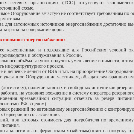
ных сетевых организациях (ТСО) отсутствуют экономическ
остоянной схеме.
имое Оборудование зачастую не соответствует требованиям по 
ормативам.
а для автономных источников энергоснабжения достаточно высо
 затраты на содержание дорог.
втономного энергоснабжения:
лее качественные и подходящие для Российских условий э
производства и обслуживания в России.
большого объёма закупок получить уменьшение стоимости, в том
сть инфраструктурного проекта.
 и дешёвые деньги от ВЭБ и т.п. на приобретение Оборудован
нг указанное Оборудование частникам, обладателям франшиз вм
 (логистику), наличие занятых и свободных источников резервно
работать на условиях вхождение в систему оператора резервного
новения чрезвычайной ситуации отвечать за резерв питани
осистемы РФ в целом).
овых решений по автономному энергоснабжению с контролирую
х барьеров по согласованию.
вий, при которых стоимость для потребителя по временно
 питания.
(по аналогии льгот фермерским хозяйствам) квот на покупку 