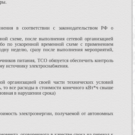
ры.
динения в соответствии с законодательством РФ о
ной схеме, после выполнения сетевой организацией
ибо по ускоренной временной схеме с применением
одну неделю, сразу после выполнения мероприятий,
чников питания, ТСО обязуется обеспечить контроль
му источнику электроснабжения.
ой организацией своей части технических условий
ь, то все расходы в стоимости конечного кВт*ч свыше
новная в нарушении срока)
стоимость электроэнергии, получаемой от автономных
момента, оговоренного в качестве срока на переход к