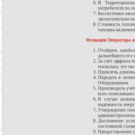
В Территориаль
потребителя по п
Бессистемно ввоз
экологическим н
Стоимость топлив
топлива включены
Функции Оператора а
Отобрать наибо
дальнейшего его 
За счёт эффекта 
поскольку это ча
Привлечь длинные
Передать в лизи
Оборудования.
Производить учёт
всех пожелавших 
В случае возник
надёжность энерг
Утверждение тип
административны
Достижение усло
постоянной схеме
Предоставление 