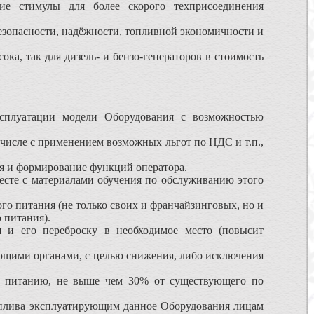
ие стимулы для более скорого техприсоединения
безопасности, надёжности, топливной экономичности и
ка, так для дизель- и бензо-генераторов в стоимость
ксплуатации модели Оборудования с возможностью
 числе с применением возможных льгот по НДС и т.п.,
ия и формирование функций оператора.
есте с материалами обучения по обслуживанию этого
го питания (не только своих и франчайзинговых, но и
 питания).
я и его переброску в необходимое место (повысит
щими органами, с целью снижения, либо исключения
му питанию, не выше чем 30% от существующего по
топлива эксплуатирующим данное Оборудования лицам